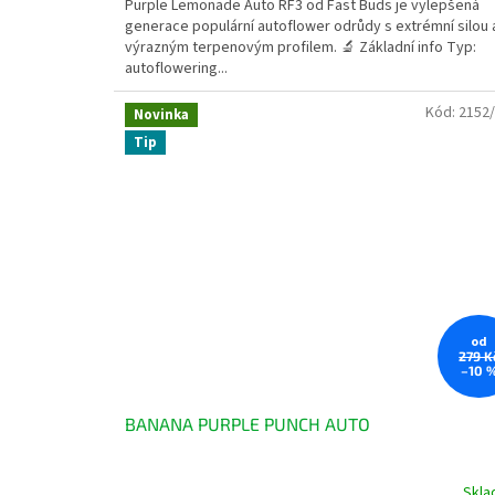
Purple Lemonade Auto RF3 od Fast Buds je vylepšená
generace populární autoflower odrůdy s extrémní silou 
výrazným terpenovým profilem. 🔬 Základní info Typ:
autoflowering...
Kód:
2152
Novinka
Tip
od
279 K
–10 
BANANA PURPLE PUNCH AUTO
Skl