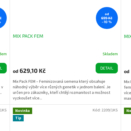
od
č
699 Kč
%
–10 %
MIX PACK FEM
MI
adem
Skladem
L
DETAIL
629,10 Kč
od
od
Mix Pack FEM – Feminizovaná semena který obsahuje
Mix 
 v
náhodný výběr více různých genetik v jednom balení. Je
fem
..
určen pro zákazníky, kteří chtějí rozmanitost a možnost
víc
vyzkoušet více...
maxi
/1KS
Kód:
2209/1KS
Novinka
No
Tip