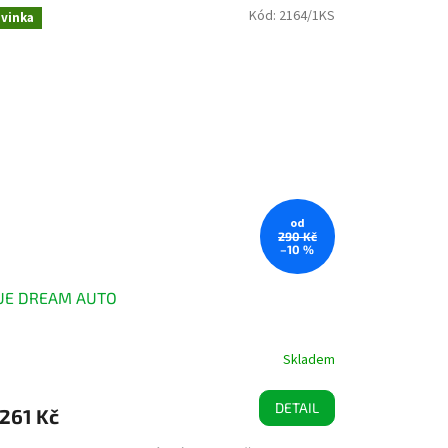
Kód:
2164/1KS
vinka
od
290 Kč
–10 %
UE DREAM AUTO
Skladem
měrné
nocení
duktu
DETAIL
261 Kč