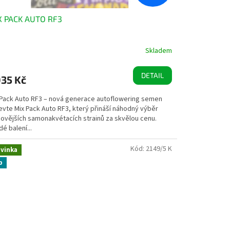
X PACK AUTO RF3
Skladem
DETAIL
035 Kč
 Pack Auto RF3 – nová generace autoflowering semen
evte Mix Pack Auto RF3, který přináší náhodný výběr
novějších samonakvétacích strainů za skvělou cenu.
é balení...
Kód:
2149/5 K
vinka
p