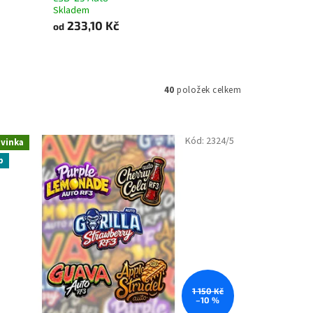
Skladem
233,10 Kč
od
40
položek celkem
Kód:
2324/5
vinka
p
1 150 Kč
–10 %