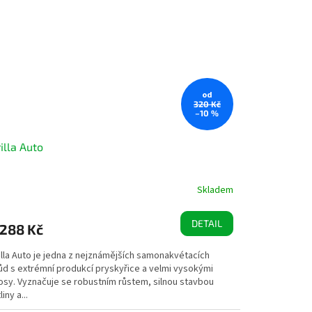
od
320 Kč
–10 %
illa Auto
Skladem
DETAIL
288 Kč
illa Auto je jedna z nejznámějších samonakvétacích
ůd s extrémní produkcí pryskyřice a velmi vysokými
osy. Vyznačuje se robustním růstem, silnou stavbou
liny a...