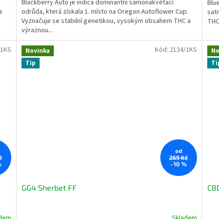
Blackberry Auto je indica dominantní samonakvétací
Blu
z
a
odrůda, která získala 1. místo na Oregon Autoflower Cup.
sat
5
Vyznačuje se stabilní genetikou, vysokým obsahem THC a
THC.
hvě
výraznou...
/1KS
Kód:
2134/1KS
Novinka
No
Tip
Ti
od
č
269 Kč
%
–10 %
GG4 Sherbet FF
CBD
adem
Skladem