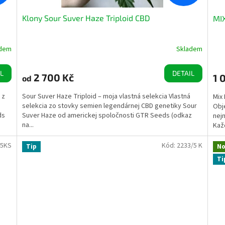
Klony Sour Suver Haze Triploid CBD
MI
adem
Skladem
L
DETAIL
2 700 Kč
1 
od
 z
Sour Suver Haze Triploid – moja vlastná selekcia Vlastná
Mix
selekcia zo stovky semien legendárnej CBD genetiky Sour
Obj
ds
Suver Haze od americkej spoločnosti GTR Seeds (odkaz
nej
na...
Každ
/5KS
Kód:
2233/5 K
Tip
No
Ti