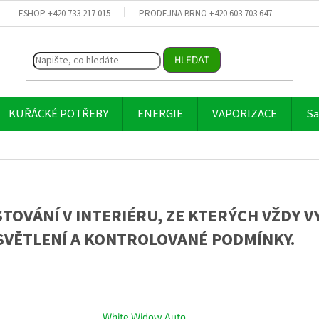
ESHOP +420 733 217 015
PRODEJNA BRNO +420 603 703 647
HLEDAT
KUŘÁCKÉ POTŘEBY
ENERGIE
VAPORIZACE
Sa
OVÁNÍ V INTERIÉRU, ZE KTERÝCH VŽDY V
SVĚTLENÍ A KONTROLOVANÉ PODMÍNKY.
White Widow Auto