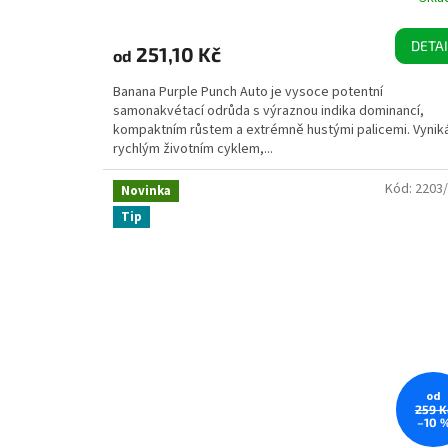
DETAI
251,10 Kč
od
Banana Purple Punch Auto je vysoce potentní
samonakvétací odrůda s výraznou indika dominancí,
kompaktním růstem a extrémně hustými palicemi. Vynik
rychlým životním cyklem,...
Kód:
2203
Novinka
Tip
od
259 K
–10 