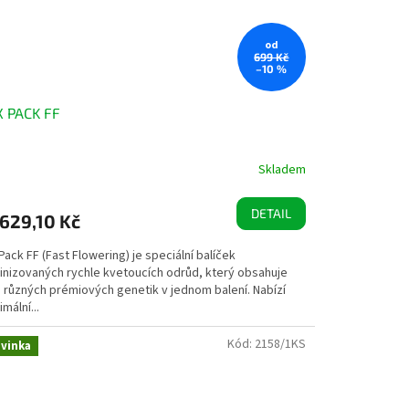
od
699 Kč
–10 %
X PACK FF
Skladem
DETAIL
629,10 Kč
Pack FF (Fast Flowering) je speciální balíček
inizovaných rychle kvetoucích odrůd, který obsahuje
e různých prémiových genetik v jednom balení. Nabízí
mální...
Kód:
2158/1KS
vinka