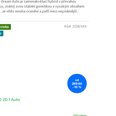
e Dream Auto je samonakvétací hybrid s převahou
ivy, známý svou stabilní genetikou a vysokým obsahem
 Je vítěz mnoha ocenění a patří mezi nejznámější...
zdiček.
Kód:
2236/1KS
vinka
p
od
259 Kč
–10 %
 20:1 Auto
Skladem