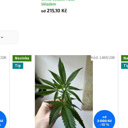
Skladem
215,10 Kč
od
/20K
Kód:
1469/20K
Novinka
No
Tip
Ti
od
Kč
3 000 Kč
%
–10 %