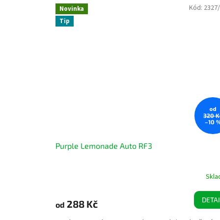
Kód:
2327
Novinka
Tip
od
320 K
–10 
Purple Lemonade Auto RF3
Skl
DETAI
288 Kč
od