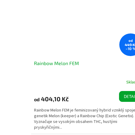
od
449 K
–10 
Rainbow Melon FEM
Skl
DETAI
404,10 Kč
od
Rainbow Melon FEM je feminizovaný hybrid vzniklý spoj
genetik Melon (keeper) a Rainbow Chip (Exotic Genetix).
Vyznačuje se vysokým obsahem THC, hustými
pryskyřičnými...