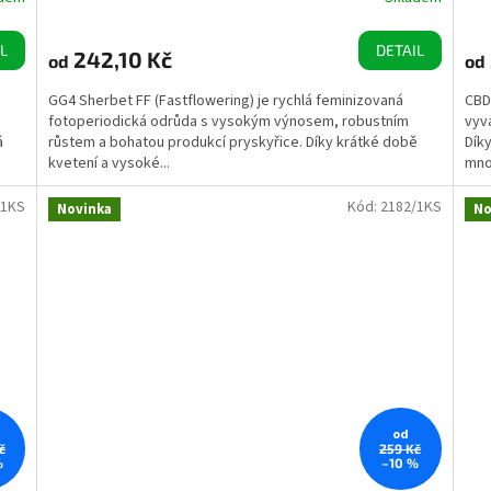
L
DETAIL
242,10 Kč
od
od
GG4 Sherbet FF (Fastflowering) je rychlá feminizovaná
CBD
fotoperiodická odrůda s vysokým výnosem, robustním
vyv
á
růstem a bohatou produkcí pryskyřice. Díky krátké době
Díky
kvetení a vysoké...
mno
/1KS
Kód:
2182/1KS
Novinka
No
od
č
259 Kč
%
–10 %