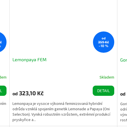
od
č
359 Kč
%
–10 %
Lemonpaya FEM
Gor
adem
Skladem
L
DETAIL
323,10 Kč
od
od
ením
Lemonpaya je vysoce výkonná feminizovaná hybridní
Gor
odrůda vzniklá spojením genetik Lemonade a Papaya (Oni
odr
Selection). Vyniká robustním vzrůstem, extrémní produkcí
výn
pryskyřice a...
rost