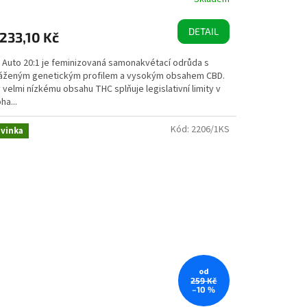
DETAIL
233,10 Kč
 Auto 20:1 je feminizovaná samonakvétací odrůda s
áženým genetickým profilem a vysokým obsahem CBD.
 velmi nízkému obsahu THC splňuje legislativní limity v
ha...
Kód:
2206/1KS
vinka
od
259 Kč
–10 %