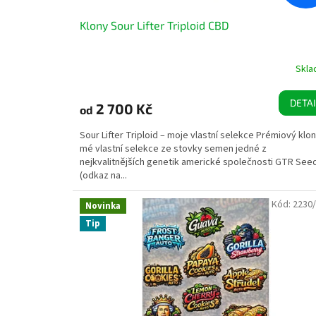
ů
Klony Sour Lifter Triploid CBD
Skl
DETAI
2 700 Kč
od
Sour Lifter Triploid – moje vlastní selekce Prémiový klon
mé vlastní selekce ze stovky semen jedné z
nejkvalitnějších genetik americké společnosti GTR See
(odkaz na...
Kód:
2230
Novinka
Tip