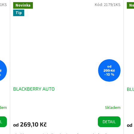
/1KS
Kód:
2179/1KS
Novinka
No
Tip
od
č
299 Kč
%
–10 %
BLACKBERRY AUTO
BL
adem
Skladem
Prů
hod
pro
L
DETAIL
269,10 Kč
od
od
je
5,0