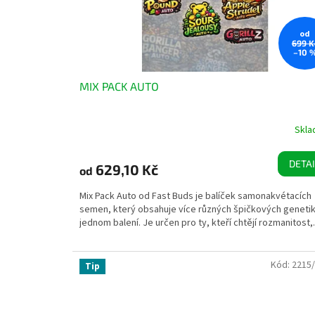
od
699 K
–10 
MIX PACK AUTO
Skl
DETAI
629,10 Kč
od
Mix Pack Auto od Fast Buds je balíček samonakvétacích
semen, který obsahuje více různých špičkových genetik
jednom balení. Je určen pro ty, kteří chtějí rozmanitost,.
Kód:
2215
Tip