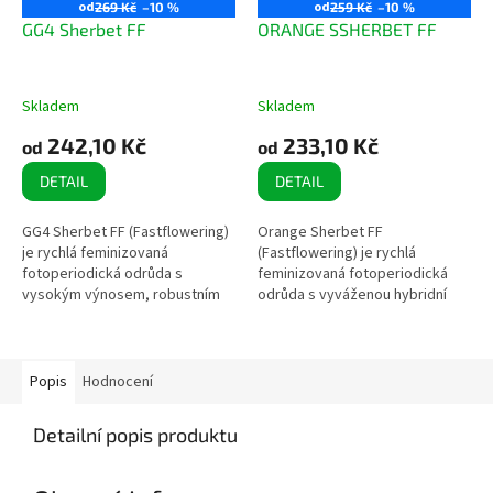
od
od
269 Kč
–10 %
259 Kč
–10 %
GG4 Sherbet FF
ORANGE SSHERBET FF
Skladem
Skladem
242,10 Kč
233,10 Kč
od
od
DETAIL
DETAIL
GG4 Sherbet FF (Fastflowering)
Orange Sherbet FF
je rychlá feminizovaná
(Fastflowering) je rychlá
fotoperiodická odrůda s
feminizovaná fotoperiodická
vysokým výnosem, robustním
odrůda s vyváženou hybridní
růstem a bohatou produkcí
genetikou. Vyniká krátkou
pryskyřice. Díky krátké době
dobou kvetení, vysokými
kvetení a vysoké...
výnosy a bohatou produkcí...
Popis
Hodnocení
Detailní popis produktu