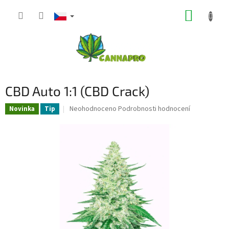
Přejít
NÁKUP
na
obsah
KOŠÍK
CBD Auto 1:1 (CBD Crack)
Průměrné
Neohodnoceno
Podrobnosti hodnocení
Novinka
Tip
hodnocení
produktu
je
0,0
z
5
hvězdiček.