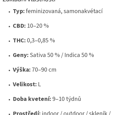
Typ:
feminizovaná, samonakvétací
CBD:
10–20 %
THC:
0,3–0,85 %
Geny:
Sativa 50 % / Indica 50 %
Výška:
70–90 cm
Velikost:
L
Doba kvetení:
9–10 týdnů
Prostředí:
indoor / outdoor / skleník /