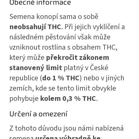
Obecné informace
Semena konopí sama o sobě
neobsahují THC
. Při jejich vyklíčení a
následném pěstování však může
vzniknout rostlina s obsahem THC,
který může
překročit zákonem
stanovený limit
platný v České
republice (
do 1 % THC
) nebo v jiných
zemích, kde se tento limit obvykle
pohybuje
kolem 0,3 % THC
.
Určení a omezení
Z tohoto důvodu jsou námi nabízená
semena
určena výhradně ke