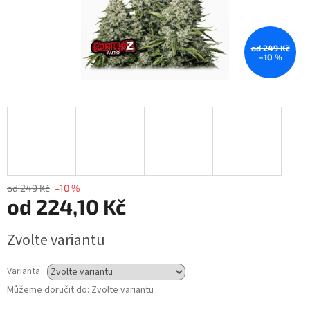
od 249 Kč
–10 %
od 249 Kč
–10 %
od
224,10 Kč
Měrná
Zvolte variantu
cena:
Varianta
Můžeme doručit do:
Zvolte variantu