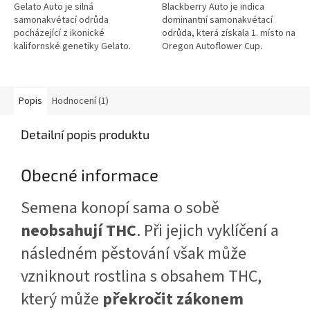
Gelato Auto je silná
Blackberry Auto je indica
samonakvétací odrůda
dominantní samonakvétací
pocházející z ikonické
odrůda, která získala 1. místo na
kalifornské genetiky Gelato.
Oregon Autoflower Cup.
Vyznačuje se stabilní strukturou,
Vyznačuje se stabilní genetikou,
extrémně vysokým obsahem
vysokým obsahem THC a
THC a bohatou produkcí...
výraznou...
Popis
Hodnocení (1)
Detailní popis produktu
Obecné informace
Semena konopí sama o sobě
neobsahují THC
. Při jejich vyklíčení a
následném pěstování však může
vzniknout rostlina s obsahem THC,
který může
překročit zákonem