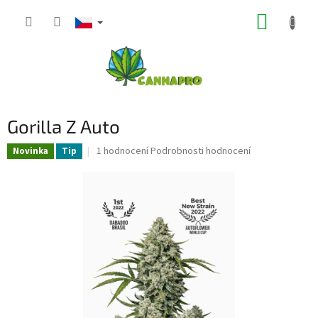
Přejít
NÁKUP
na
obsah
KOŠÍK
Gorilla Z Auto
Průměrné
1 hodnocení
Podrobnosti hodnocení
Novinka
Tip
hodnocení
produktu
je
5,0
z
5
hvězdiček.