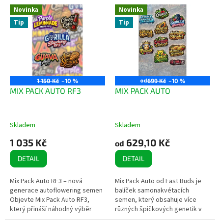
e
V
Novinka
Novinka
n
ý
Nejprodávanější
Tip
Tip
í
p
Abecedně
p
i
r
s
o
p
d
r
u
o
od
1 150 Kč
–10 %
699 Kč
–10 %
k
d
MIX PACK AUTO RF3
MIX PACK AUTO
t
u
ů
k
t
Skladem
Skladem
ů
1 035 Kč
629,10 Kč
od
DETAIL
DETAIL
Mix Pack Auto RF3 – nová
Mix Pack Auto od Fast Buds je
generace autoflowering semen
balíček samonakvétacích
Objevte Mix Pack Auto RF3,
semen, který obsahuje více
který přináší náhodný výběr
různých špičkových genetik v
nejnovějších samonakvétacích
jednom balení. Je určen pro ty,