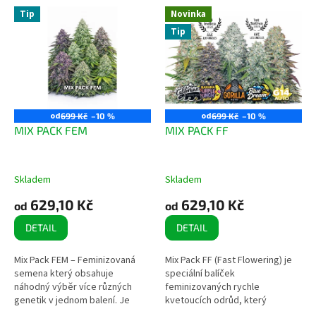
strainů za skvělou cenu. Každé
kteří chtějí rozmanitost,...
Tip
Novinka
balení...
Tip
od
od
699 Kč
–10 %
699 Kč
–10 %
MIX PACK FEM
MIX PACK FF
Skladem
Skladem
629,10 Kč
629,10 Kč
od
od
DETAIL
DETAIL
Mix Pack FEM – Feminizovaná
Mix Pack FF (Fast Flowering) je
semena který obsahuje
speciální balíček
náhodný výběr více různých
feminizovaných rychle
genetik v jednom balení. Je
kvetoucích odrůd, který
určen pro zákazníky, kteří chtějí
obsahuje více různých