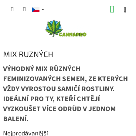
Přejít
NÁKUP
na
obsah
KOŠÍK
MIX RUZNÝCH
VÝHODNÝ MIX RŮZNÝCH
FEMINIZOVANÝCH SEMEN, ZE KTERÝCH
VŽDY VYROSTOU SAMIČÍ ROSTLINY.
IDEÁLNÍ PRO TY, KTEŘÍ CHTĚJÍ
VYZKOUŠET VÍCE ODRŮD V JEDNOM
BALENÍ.
Nejprodávanější