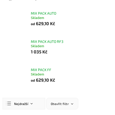
MIX PACK AUTO
Skladem
629,10 Kč
od
MIX PACK AUTO RF3
Skladem
1 035 Kč
MIX PACK FF
Skladem
629,10 Kč
od
Ř
Nejdražší
Otevřít filtr
a
z
Nejlevnější