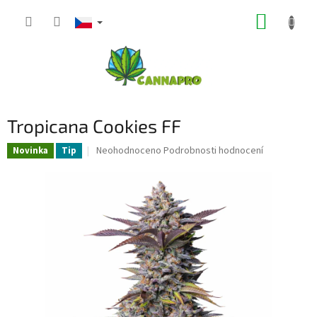
Přejít
NÁKUP
na
obsah
KOŠÍK
Tropicana Cookies FF
Průměrné
Neohodnoceno
Podrobnosti hodnocení
Novinka
Tip
hodnocení
produktu
je
0,0
z
5
hvězdiček.