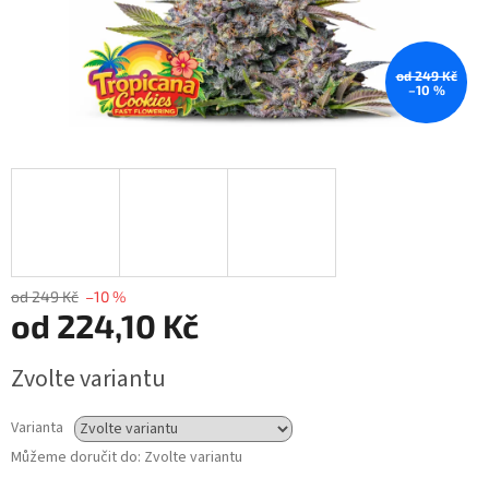
od 249 Kč
–10 %
od 249 Kč
–10 %
od
224,10 Kč
Měrná
Zvolte variantu
cena:
Varianta
Můžeme doručit do:
Zvolte variantu