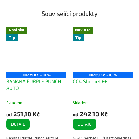
Související produkty
Novinka
Novinka
Tip
Tip
od
od
279 Kč
–10 %
269 Kč
–10 %
BANANA PURPLE PUNCH
GG4 Sherbet FF
AUTO
Skladem
Skladem
251,10 Kč
242,10 Kč
od
od
DETAIL
DETAIL
Banana Purple Punch Auto je
GG4 Sherbet FF (Fastflowering)