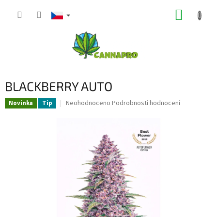
Přejít
NÁKUP
na
obsah
KOŠÍK
BLACKBERRY AUTO
Průměrné
Neohodnoceno
Podrobnosti hodnocení
Novinka
Tip
hodnocení
produktu
je
0,0
z
5
hvězdiček.