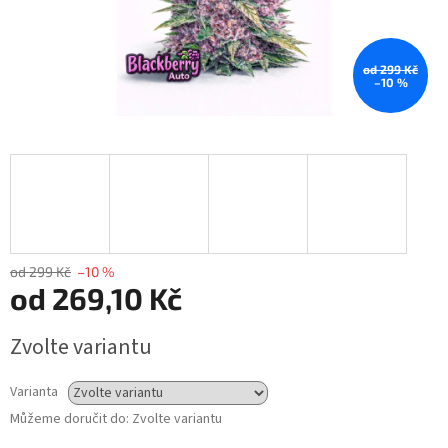
od 299 Kč
–10 %
od 299 Kč
–10 %
od
269,10 Kč
Měrná
Zvolte variantu
cena:
Varianta
Můžeme doručit do:
Zvolte variantu