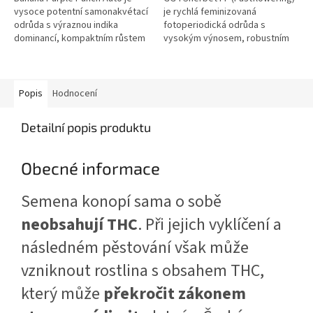
vysoce potentní samonakvétací
je rychlá feminizovaná
odrůda s výraznou indika
fotoperiodická odrůda s
dominancí, kompaktním růstem
vysokým výnosem, robustním
a extrémně hustými palicemi.
růstem a bohatou produkcí
Vyniká rychlým životním
pryskyřice. Díky krátké době
cyklem,...
kvetení a vysoké...
Popis
Hodnocení
Detailní popis produktu
Obecné informace
Semena konopí sama o sobě
neobsahují THC
. Při jejich vyklíčení a
následném pěstování však může
vzniknout rostlina s obsahem THC,
který může
překročit zákonem