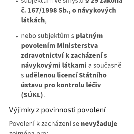
subjektům ve smyslu
§ 29 zákona
č. 167/1998 Sb., o návykových
látkách
,
nebo subjektům s
platným
povolením Ministerstva
zdravotnictví k zacházení s
návykovými látkami
a současně
s
udělenou licencí Státního
ústavu pro kontrolu léčiv
(SÚKL)
.
Výjimky z povinnosti povolení
Povolení k zacházení se
nevyžaduje
zejména pro: