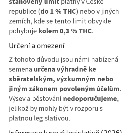
stanovený limit
platný v České
republice (
do 1 % THC
) nebo v jiných
zemích, kde se tento limit obvykle
pohybuje
kolem 0,3 % THC
.
Určení a omezení
Z tohoto důvodu jsou námi nabízená
semena
určena výhradně ke
sběratelským, výzkumným nebo
jiným zákonem povoleným účelům
.
Výsev a pěstování
nedoporučujeme
,
jelikož by mohly být v rozporu s
platnou legislativou.
Informace k nové legislativě (2026)