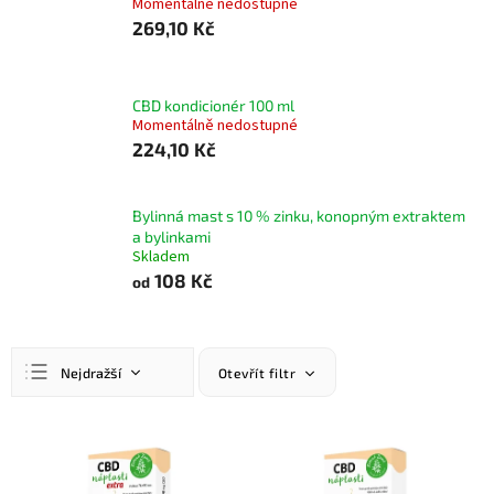
Momentálně nedostupné
269,10 Kč
CBD kondicionér 100 ml
Momentálně nedostupné
224,10 Kč
Bylinná mast s 10 % zinku, konopným extraktem
a bylinkami
Skladem
108 Kč
od
Ř
Nejdražší
Otevřít filtr
a
z
Nejlevnější
e
V
n
ý
Nejprodávanější
í
p
Abecedně