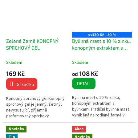
od
120 Kč
–10 %
Zelená Země KONOPNÝ
Bylinná mast s 10 % zinku,
SPRCHOVÝ GEL
konopným extraktem a
bylinkami
Skladem
Skladem
169 Kč
108 Kč
od
DETAIL
Do košíku
Bylinná mast s 10 % zinku,
Konopný sprchový gel Konopný
konopným extraktem a
sprchový gel je jemný, šetrný,
bylinkami Tradiční bylinná mast
nevysušující, příjemně
vyráběná na rodinné farmě v
parfemovaný sprchový
oblasti Podyjí National Park.
gel s 5% konopného oleje, D-
Spojuje sílu pečlivě vybraných...
panthenolem a olivovým...
Novinka
Akce
Tip
Novinka