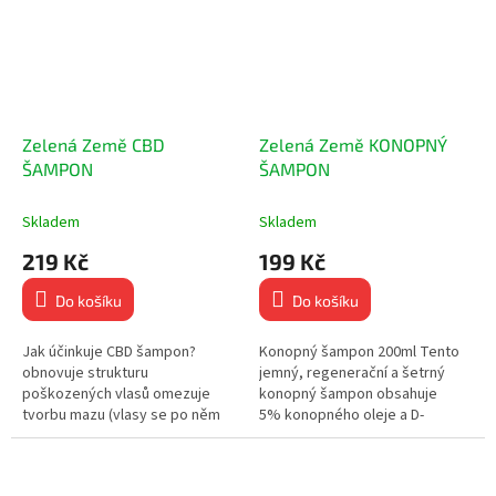
Zelená Země CBD
Zelená Země KONOPNÝ
ŠAMPON
ŠAMPON
Skladem
Skladem
219 Kč
199 Kč
Do košíku
Do košíku
Jak účinkuje CBD šampon?
Konopný šampon 200ml Tento
obnovuje strukturu
jemný, regenerační a šetrný
poškozených vlasů omezuje
konopný šampon obsahuje
tvorbu mazu (vlasy se po něm
5% konopného oleje a D-
nemastí) hydratuje pokožku
Panthenolu. Obsahuje vaječný
hlavy (nevysušuje), což je
Lecithin a olivový olej....
velmi...