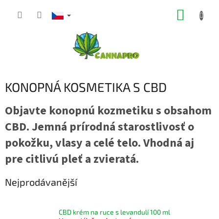
Přejít
NÁKUP
na
obsah
KOŠÍK
KONOPNÁ KOSMETIKA S CBD
Objavte konopnú kozmetiku s obsahom
CBD. Jemná prírodná starostlivosť o
pokožku, vlasy a celé telo. Vhodná aj
pre citlivú pleť a zvieratá.
Nejprodávanější
CBD krém na ruce s levandulí 100 ml