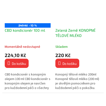
249 Kč
–10 %
CBD kondicionér 100 ml
Zelená Země KONOPNÉ
TĚLOVÉ MLÉKO
Momentálně nedostupné
Skladem
224,10 Kč
220 Kč
Do košíku
Do košíku
CBD kondicionér s konopným
Konopný tělové mléko 200ml
olejem 100 ml CBD kondicionér s
Konopné tělové mléko (200 ml)
konopným olejem je navržen
je skvělým pomocníkem pro
pro každodenní péči o všechny
každodenní péči o pokožku.
typy vlasů. Díky pečlivě
Díky obsahu konopného
vybranému složení poskytuje
oleje poskytuje...
vlasům...