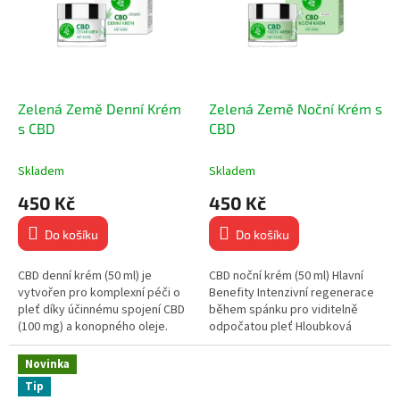
Zelená Země Denní Krém
Zelená Země Noční Krém s
s CBD
CBD
Skladem
Skladem
450 Kč
450 Kč
Do košíku
Do košíku
CBD denní krém (50 ml) je
CBD noční krém (50 ml) Hlavní
vytvořen pro komplexní péči o
Benefity Intenzivní regenerace
pleť díky účinnému spojení CBD
během spánku pro viditelně
(100 mg) a konopného oleje.
odpočatou pleť Hloubková
Hlavní Benefity Intenzivní
hydratace, která podporuje
hydratace pro svěží a...
vyživený a svěží vzhled...
Novinka
Tip