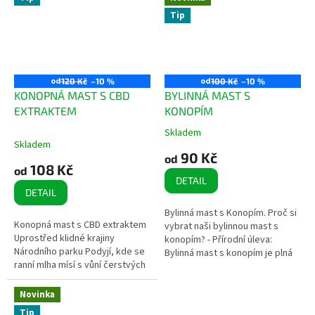
Tip
od
od
120 Kč
–10 %
100 Kč
–10 %
KONOPNÁ MAST S CBD
BYLINNÁ MAST S
EXTRAKTEM
KONOPÍM
Skladem
Průměrné
Skladem
hodnocení
90 Kč
od
produktu
108 Kč
od
je
DETAIL
5,0
DETAIL
z
Bylinná mast s Konopím. Proč si
5
Konopná mast s CBD extraktem
vybrat naši bylinnou mast s
hvězdiček.
Uprostřed klidné krajiny
konopím? - Přírodní úleva:
Národního parku Podyjí, kde se
Bylinná mast s konopím je plná
ranní mlha mísí s vůní čerstvých
přírodních extraktů. Ručně
bylin, pěstujeme naše konopí s
vyráběno s láskou:...
úctou k přírodě a jejím...
Novinka
Tip