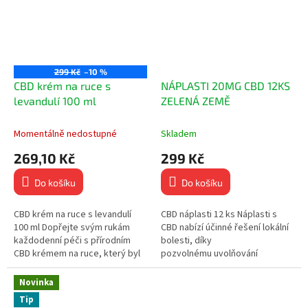
299 Kč
–10 %
CBD krém na ruce s
NÁPLASTI 20MG CBD 12KS
levandulí 100 ml
ZELENÁ ZEMĚ
Momentálně nedostupné
Skladem
269,10 Kč
299 Kč
Do košíku
Do košíku
CBD krém na ruce s levandulí
CBD náplasti 12 ks Náplasti s
100 ml Dopřejte svým rukám
CBD nabízí účinné řešení lokální
každodenní péči s přírodním
bolesti, díky
CBD krémem na ruce, který byl
pozvolnému uvolňování
vyvinut pro intenzivní hydrataci,
CBD přímo do těla. Jsou
výživu a regeneraci suché,...
diskrétní a snadno použitelné....
Novinka
Tip