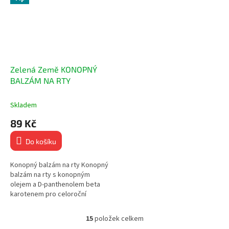
Zelená Země KONOPNÝ
BALZÁM NA RTY
Skladem
89 Kč
Do košíku
Konopný balzám na rty Konopný
balzám na rty s konopným
olejem a D-panthenolem beta
karotenem pro celoroční
použití. Hydratační a
regenerační balzám je jemně...
15
položek celkem
O