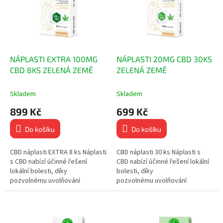
p
i
r
s
o
p
d
r
u
o
k
d
NÁPLASTI EXTRA 100MG
NÁPLASTI 20MG CBD 30KS
t
u
CBD 8KS ZELENÁ ZEMĚ
ZELENÁ ZEMĚ
ů
k
t
Skladem
Skladem
ů
899 Kč
699 Kč
Do košíku
Do košíku
CBD náplasti EXTRA 8 ks Náplasti
CBD náplasti 30 ks Náplasti s
s CBD nabízí účinné řešení
CBD nabízí účinné řešení lokální
lokální bolesti, díky
bolesti, díky
pozvolnému uvolňování
pozvolnému uvolňování
CBD přímo do těla. Jsou
CBD přímo do těla. Jsou
diskrétní a snadno...
diskrétní a snadno použitelné....