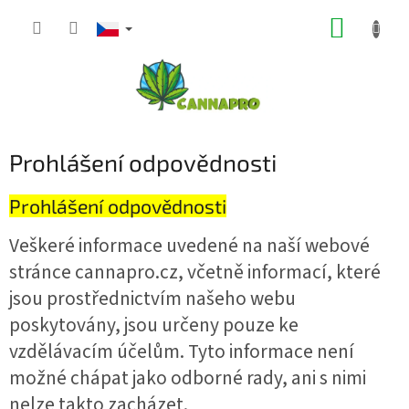
Přejít
NÁKUP
na
obsah
KOŠÍK
Prohlášení odpovědnosti
Prohlášení odpovědnosti
Veškeré informace uvedené na naší webové
stránce cannapro.cz, včetně informací, které
jsou prostřednictvím našeho webu
poskytovány, jsou určeny pouze ke
vzdělávacím účelům. Tyto informace není
možné chápat jako odborné rady, ani s nimi
nelze takto zacházet.