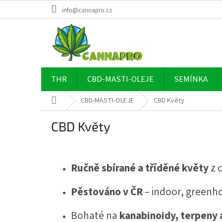
Přejít
info@cannapro.cz
na
obsah
THR
CBD-MASTI-OLEJE
SEMÍNKA
Domů
CBD-MASTI-OLEJE
CBD Květy
CBD Květy
Ručně sbírané a tříděné květy
z 
Pěstováno v ČR
– indoor, greenho
Bohaté na
kanabinoidy, terpeny 