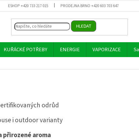
ESHOP +420 733 217 015
PRODEJNA BRNO +420 603 703 647
HLEDAT
KUŘÁCKÉ POTŘEBY
ENERGIE
VAPORIZACE
Sa
certifikovaných odrůd
use i outdoor varianty
a přirozené aroma