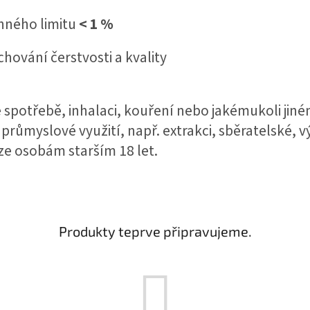
nného limitu
< 1 %
hování čerstvosti a kvality
 spotřebě, inhalaci, kouření nebo jakémukoli jiné
průmyslové využití, např. extrakci, sběratelské, 
e osobám starším 18 let.
Produkty teprve připravujeme.