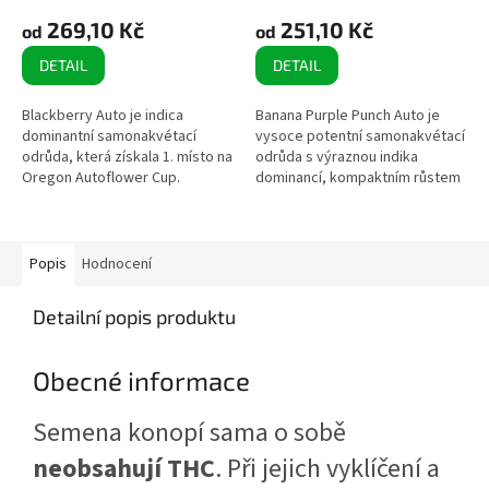
269,10 Kč
251,10 Kč
od
od
DETAIL
DETAIL
Blackberry Auto je indica
Banana Purple Punch Auto je
dominantní samonakvétací
vysoce potentní samonakvétací
odrůda, která získala 1. místo na
odrůda s výraznou indika
Oregon Autoflower Cup.
dominancí, kompaktním růstem
Vyznačuje se stabilní genetikou,
a extrémně hustými palicemi.
vysokým obsahem THC a
Vyniká rychlým životním
výraznou...
cyklem,...
Popis
Hodnocení
Detailní popis produktu
Obecné informace
Semena konopí sama o sobě
neobsahují THC
. Při jejich vyklíčení a