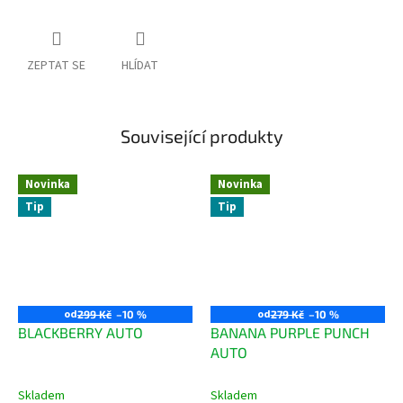
ZEPTAT SE
HLÍDAT
Související produkty
Novinka
Novinka
Tip
Tip
od
od
299 Kč
–10 %
279 Kč
–10 %
BLACKBERRY AUTO
BANANA PURPLE PUNCH
AUTO
Skladem
Skladem