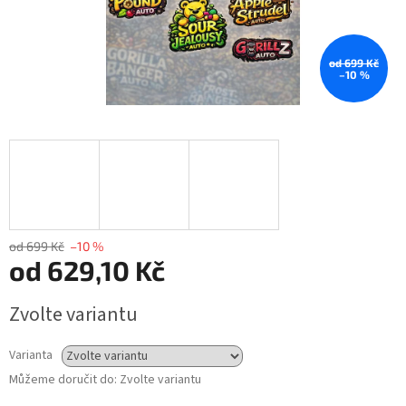
od 699 Kč
–10 %
od 699 Kč
–10 %
od
629,10 Kč
Měrná
Zvolte variantu
cena:
Varianta
Můžeme doručit do:
Zvolte variantu