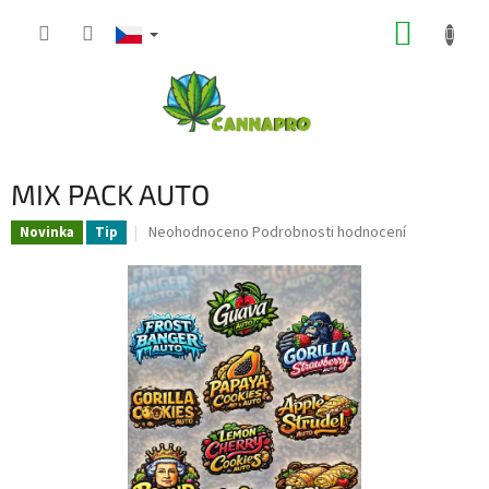
Přejít
NÁKUP
na
obsah
KOŠÍK
MIX PACK AUTO
Průměrné
Neohodnoceno
Podrobnosti hodnocení
Novinka
Tip
hodnocení
produktu
je
0,0
z
5
hvězdiček.