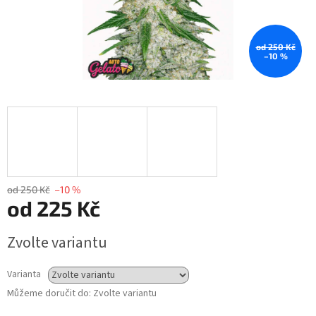
od 250 Kč
–10 %
od 250 Kč
–10 %
od
225 Kč
Měrná
Zvolte variantu
cena:
Varianta
Můžeme doručit do:
Zvolte variantu