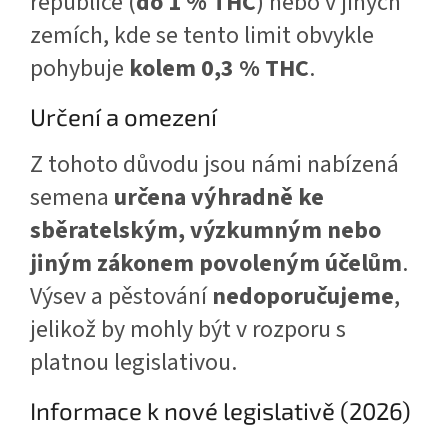
republice (
do 1 % THC
) nebo v jiných
zemích, kde se tento limit obvykle
pohybuje
kolem 0,3 % THC
.
Určení a omezení
Z tohoto důvodu jsou námi nabízená
semena
určena výhradně ke
sběratelským, výzkumným nebo
jiným zákonem povoleným účelům
.
Výsev a pěstování
nedoporučujeme
,
jelikož by mohly být v rozporu s
platnou legislativou.
Informace k nové legislativě (2026)