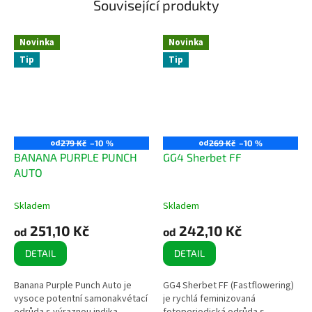
Související produkty
Novinka
Novinka
Tip
Tip
od
od
279 Kč
–10 %
269 Kč
–10 %
BANANA PURPLE PUNCH
GG4 Sherbet FF
AUTO
Skladem
Skladem
251,10 Kč
242,10 Kč
od
od
DETAIL
DETAIL
Banana Purple Punch Auto je
GG4 Sherbet FF (Fastflowering)
vysoce potentní samonakvétací
je rychlá feminizovaná
odrůda s výraznou indika
fotoperiodická odrůda s