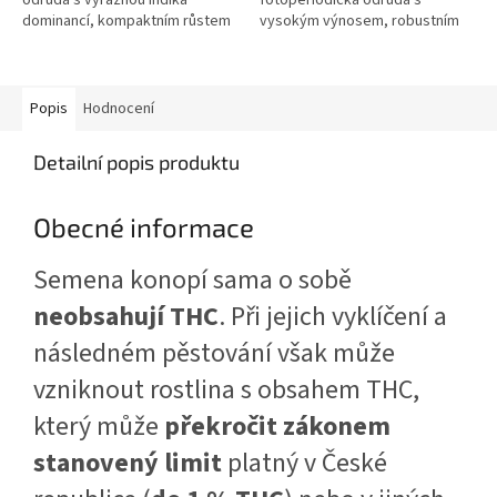
dominancí, kompaktním růstem
vysokým výnosem, robustním
a extrémně hustými palicemi.
růstem a bohatou produkcí
Vyniká rychlým životním
pryskyřice. Díky krátké době
cyklem,...
kvetení a vysoké...
Popis
Hodnocení
Detailní popis produktu
Obecné informace
Semena konopí sama o sobě
neobsahují THC
. Při jejich vyklíčení a
následném pěstování však může
vzniknout rostlina s obsahem THC,
který může
překročit zákonem
stanovený limit
platný v České