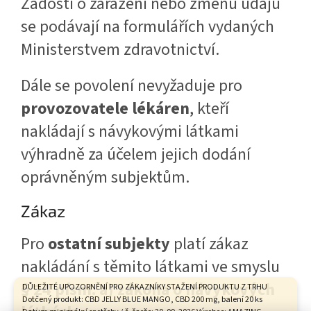
Žádosti o zařazení nebo změnu údajů
se podávají na formulářích vydaných
Ministerstvem zdravotnictví.
Dále se povolení nevyžaduje pro
provozovatele lékáren
, kteří
nakládají s návykovými látkami
výhradně za účelem jejich dodání
oprávněným subjektům.
Zákaz
Pro
ostatní subjekty
platí zákaz
nakládání s těmito látkami ve smyslu
§ 24 písm. a) zákona o návykových
DŮLEŽITÉ UPOZORNĚNÍ PRO ZÁKAZNÍKY STAŽENÍ PRODUKTU Z TRHU
Dotčený produkt: CBD JELLY BLUE MANGO, CBD 200 mg, balení 20 ks