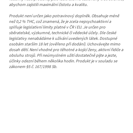
abychom zajistili maximální čistotu a kvalitu.
Produkt není určen jako potravinový doplněk. Obsahuje méně
než 0,2 % THC, což znamená, že je zcela nepsychoaktivní a
splňuje legislativní limity platné v ČR i EU. Je určen pro
sběratelské, výzkumné, technické či vědecké účely. Dle české
legislativy nenabádáme k užívání uvedených látek. Dostupné
osobám starším 18 let (ověřeno při dodání). Uchovávejte mimo
dosah dětí. Není vhodné pro těhotné a kojící ženy, aktivní řidiče a
obsluhu strojů. Při neúmyslném užití dostatečně pijte a jezte,
účinky odezní během několika hodin. Produkt je v souladu se
zákonem §5 č. 167/1998 Sb.