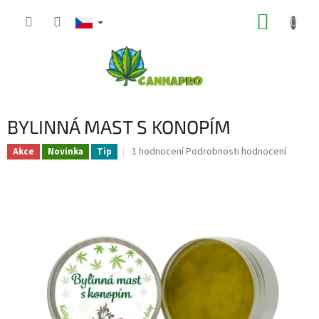
Přejít
NÁKUP
na
obsah
KOŠÍK
BYLINNÁ MAST S KONOPÍM
Průměrné
1 hodnocení
Podrobnosti hodnocení
Akce
Novinka
Tip
hodnocení
produktu
je
5,0
z
5
hvězdiček.