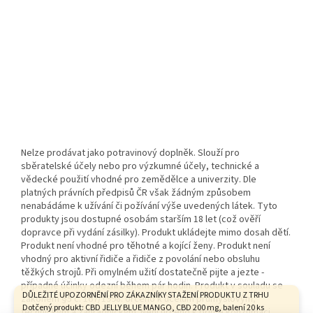
Nelze prodávat jako potravinový doplněk. Slouží pro
sběratelské účely nebo pro výzkumné účely, technické a
vědecké použití vhodné pro zemědělce a univerzity. Dle
platných právních předpisů ČR však žádným způsobem
nenabádáme k užívání či požívání výše uvedených látek. Tyto
produkty jsou dostupné osobám starším 18 let (což ověří
dopravce při vydání zásilky). Produkt ukládejte mimo dosah dětí.
Produkt není vhodné pro těhotné a kojící ženy. Produkt není
vhodný pro aktivní řidiče a řidiče z povolání nebo obsluhu
těžkých strojů. Při omylném užití dostatečně pijte a jezte -
případné účinky odezní během pár hodin. Produkt v souladu se
DŮLEŽITÉ UPOZORNĚNÍ PRO ZÁKAZNÍKY STAŽENÍ PRODUKTU Z TRHU
zákonem §5 č. 167/1998. Určeno k účelům průmyslovým,
Dotčený produkt: CBD JELLY BLUE MANGO, CBD 200 mg, balení 20 ks
technickým a zahradnickým. Není určeno k přímé konzumaci