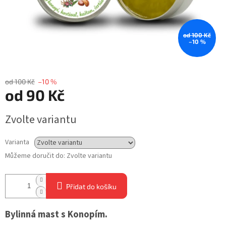
od 100 Kč
–10 %
od 100 Kč
–10 %
od
90 Kč
Měrná
Zvolte variantu
cena:
Varianta
Můžeme doručit do:
Zvolte variantu
Přidat do košíku
Bylinná mast s Konopím.