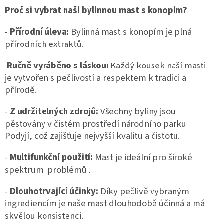
Proč si vybrat naši bylinnou mast s konopím?
-
Přírodní úleva:
Bylinná mast s konopím je plná
přírodních extraktů.
Ručně vyráběno s láskou:
Každý kousek naší masti
je vytvořen s pečlivostí a respektem k tradici a
přírodě.
-
Z udržitelných zdrojů:
Všechny byliny jsou
pěstovány v čistém prostředí národního parku
Podyjí, což zajišťuje nejvyšší kvalitu a čistotu.
-
Multifunkční použití:
Mast je ideální pro široké
spektrum problémů .
-
Dlouhotrvající účinky:
Díky pečlivě vybraným
ingrediencím je naše mast dlouhodobě účinná a má
skvělou konsistenci.