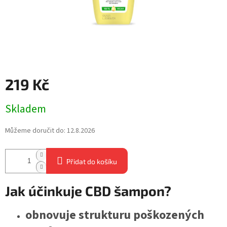
219 Kč
Měrná
Skladem
cena:
Můžeme doručit do:
12.8.2026
Přidat do košíku
Jak účinkuje CBD šampon?
obnovuje strukturu poškozených