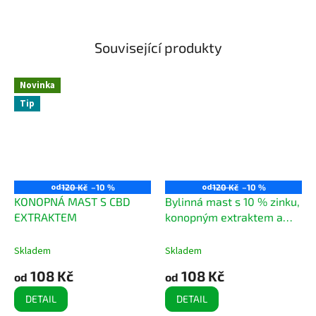
Související produkty
Novinka
Tip
od
od
120 Kč
–10 %
120 Kč
–10 %
KONOPNÁ MAST S CBD
Bylinná mast s 10 % zinku,
EXTRAKTEM
konopným extraktem a
bylinkami
Skladem
Skladem
108 Kč
108 Kč
od
od
DETAIL
DETAIL