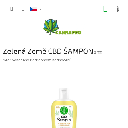
Přejít
NÁKUP
na
obsah
KOŠÍK
Zelená Země CBD ŠAMPON
2788
Průměrné
Neohodnoceno
Podrobnosti hodnocení
hodnocení
produktu
je
0,0
z
5
hvězdiček.