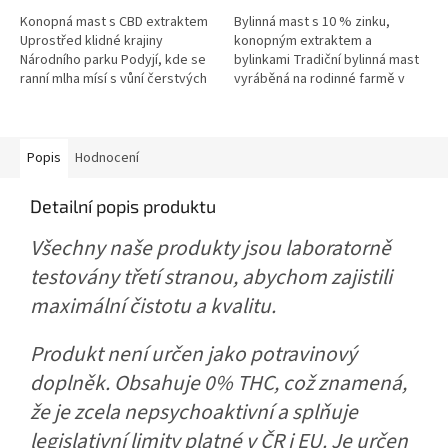
Konopná mast s CBD extraktem
Bylinná mast s 10 % zinku,
Uprostřed klidné krajiny
konopným extraktem a
Národního parku Podyjí, kde se
bylinkami Tradiční bylinná mast
ranní mlha mísí s vůní čerstvých
vyráběná na rodinné farmě v
bylin, pěstujeme naše konopí s
oblasti Podyjí National Park.
úctou k přírodě a jejím...
Spojuje sílu pečlivě vybraných...
Popis
Hodnocení
Detailní popis produktu
Všechny naše produkty jsou laboratorně
testovány třetí stranou, abychom zajistili
maximální čistotu a kvalitu.
Produkt není určen jako potravinový
doplněk. Obsahuje 0% THC, což znamená,
že je zcela nepsychoaktivní a splňuje
legislativní limity platné v ČR i EU. Je určen