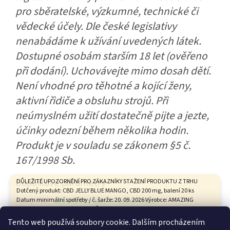
pro sběratelské, výzkumné, technické či
vědecké účely. Dle české legislativy
nenabádáme k užívání uvedených látek.
Dostupné osobám starším 18 let (ověřeno
při dodání). Uchovávejte mimo dosah dětí.
Není vhodné pro těhotné a kojící ženy,
aktivní řidiče a obsluhu strojů. Při
neúmyslném užití dostatečně pijte a jezte,
účinky odezní během několika hodin.
Produkt je v souladu se zákonem §5 č.
167/1998 Sb.
Doplňkové parametry
DŮLEŽITÉ UPOZORNĚNÍ PRO ZÁKAZNÍKY STAŽENÍ PRODUKTU Z TRHU
Dotčený produkt: CBD JELLY BLUE MANGO, CBD 200 mg, balení 20 ks
Datum minimální spotřeby / č. šarže: 20. 09. 2026 Výrobce: AMAZING
Kategorie
:
CBD- KVĚTY-MASTI-OLEJE-VAPE
HEALTH CARE s.r.o., Tovární 9, České Budějovice Státní zemědělská a
Hmotnost
:
0.1 kg
potravinářská inspekce na základě hodnocení zdravotního rizika
Tento web používá soubory cookie. Dalším procházením
vypracovaného Státním zdravotním ústavem vyhodnotila tento