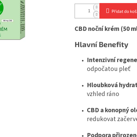
Přidat do koš
CBD noční krém (50 m
Hlavní Benefity
Intenzivní regen
odpočatou pleť
Hloubková hydra
vzhled ráno
CBD a konopný ol
redukovat začerv
Podpora přirozen