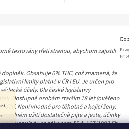
vybraných...
.
Dop
ně testovány třetí stranou, abychom zajistili
Kate
Hmot
ý doplněk. Obsahuje 0% THC, což znamená, že
islativní limity platné v ČR i EU. Je určen pro
vědecké účely. Dle české legislativy
tek. Dostupné osobám starším 18 let (ověřeno
 dětí. Není vhodné pro těhotné a kojící ženy,
eské
neúmyslném užití dostatečně pijte a jezte, účinky
to
kt je v souladu se zákonem §5 č. 167/1998 Sb.
 jej