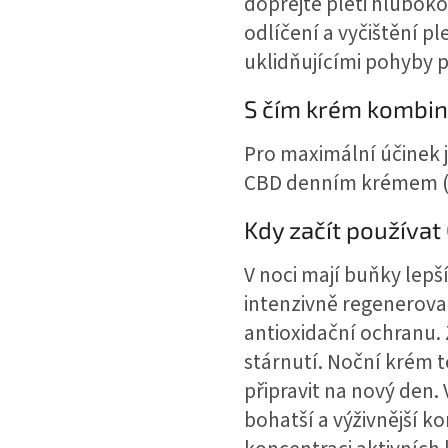
dopřejte pleti hluboko
odlíčení a vyčištění pl
uklidňujícími pohyby p
S čím krém kombi
Pro maximální účinek 
CBD denním krémem (
Kdy začít používat
V noci mají buňky lepší
intenzivně regenerova
antioxidační ochranu. 
stárnutí. Noční krém 
připravit na nový den
bohatší a výživnější ko