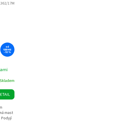
2362/17M
od
120 Kč
–10 %
kami
Skladem
ETAIL
ým
nná mast
 Podyjí