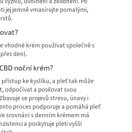
u výživu, uvolnění a zklidnění. Po
eti jej jemně vmasírujte pomalými,
rstů.
novat?
je vhodné krém používat společně s
přes den).
 CBD noční krém?
 přístup ke kyslíku, a pleť tak může
t, odpočívat a posilovat svou
Zbavuje se projevů stresu, únavy i
tento proces podporuje a pomáhá pleť
. Ve srovnání s denním krémem má
nzistenci a poskytuje pleti vyšší