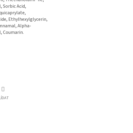
 Sorbic Acid,
squicaprylate,
de, Ethylhexylglycerin,
innamal, Alpha-
l, Coumarin.
LÍDAT