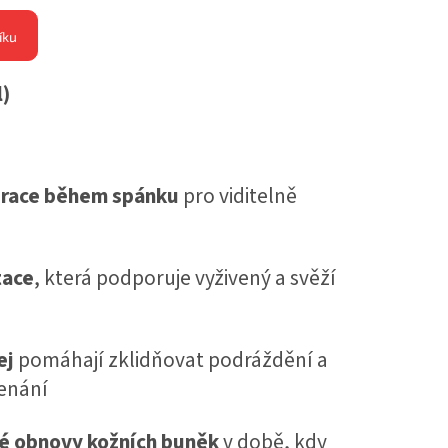
íku
l)
erace během spánku
pro viditelně
tace
, která podporuje vyživený a svěží
ej
pomáhají zklidňovat podráždění a
enání
é obnovy kožních buněk
v době, kdy