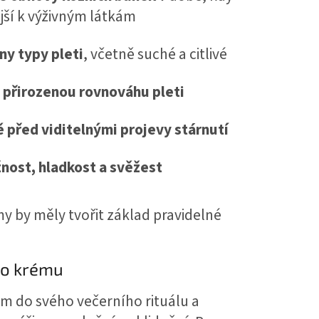
jší k výživným látkám
ny typy pleti
, včetně suché a citlivé
přirozenou rovnováhu pleti
ě před viditelnými projevy stárnutí
žnost, hladkost a svěžest
y by měly tvořit základ pravidelné
ho krému
m do svého večerního rituálu a