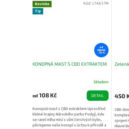
Kód:
1744/17M
Novinka
Tip
od
120 Kč
–10 %
KONOPNÁ MAST S CBD EXTRAKTEM
Zelená
Skladem
108 Kč
450 
od
DETAIL
Konopná mast s CBD extraktem Uprostřed
CBD denn
klidné krajiny Národního parku Podyjí, kde
komplexn
se ranní mlha mísí s vůní čerstvých bylin,
spojení 
pěstujeme naše konopí s úctou k přírodě a
Hlavní B