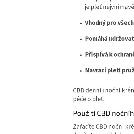
je pleť nejvnímavě
Vhodný pro všech
Pomáhá udržovat 
Přispívá k ochran
Navrací pleti pru
CBD denní i noční krém
péče o pleť.
Použití CBD noční
Zařaďte CBD noční kré