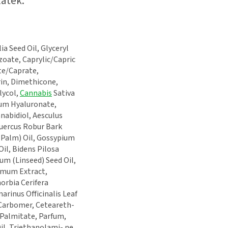
látek.
a Seed Oil, Glyceryl
zoate, Caprylic/Capric
te/Caprate,
rin, Dimethicone,
lycol,
Cannabis
Sativa
ium Hyaluronate,
nabidiol, Aesculus
uercus Robur Bark
 (Palm) Oil, Gossypium
il, Bidens Pilosa
um (Linseed) Seed Oil,
imum Extract,
orbia Cerifera
arinus Officinalis Leaf
Carbomer, Ceteareth-
l Palmitate, Parfum,
il, Triethanolami- ne,