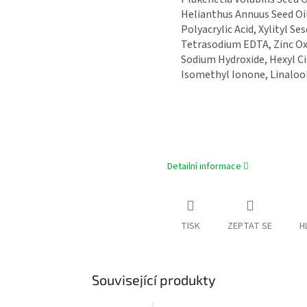
Helianthus Annuus Seed Oil,
Polyacrylic Acid, Xylityl Se
Tetrasodium EDTA, Zinc Oxi
Sodium Hydroxide, Hexyl C
Isomethyl Ionone, Linaloo
Detailní informace
TISK
ZEPTAT SE
H
Související produkty