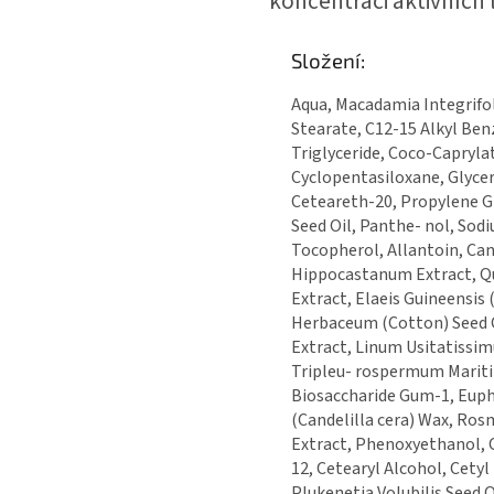
koncentraci aktivních 
Složení:
Aqua, Macadamia Integrifoli
Stearate, C12-15 Alkyl Ben
Triglyceride, Coco-Capryla
Cyclopentasiloxane, Glyce
Ceteareth-20, Propylene G
Seed Oil, Panthe- nol, Sod
Tocopherol, Allantoin, Can
Hippocastanum Extract, Q
Extract, Elaeis Guineensis
Herbaceum (Cotton) Seed O
Extract, Linum Usitatissim
Tripleu- rospermum Marit
Biosaccharide Gum-1, Euph
(Candelilla cera) Wax, Rosm
Extract, Phenoxyethanol, 
12, Cetearyl Alcohol, Cety
Plukenetia Volubilis Seed O