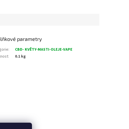
lňkové parametry
gorie
:
CBD- KVĚTY-MASTI-OLEJE-VAPE
nost
:
0.1 kg