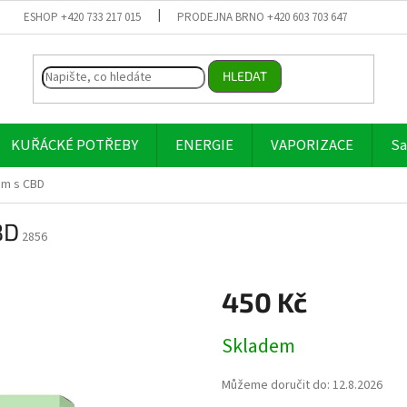
ESHOP +420 733 217 015
PRODEJNA BRNO +420 603 703 647
HLEDAT
KUŘÁCKÉ POTŘEBY
ENERGIE
VAPORIZACE
Sa
ém s CBD
BD
2856
450 Kč
Měrná
Skladem
cena:
Můžeme doručit do:
12.8.2026