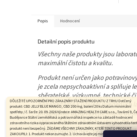
jejím...
svěží a..
Popis
Hodnocení
Detailní popis produktu
Všechny naše produkty jsou laborator
maximální čistotu a kvalitu.
Produkt není určen jako potravinov
je zcela nepsychoaktivní a splňuje leg
sběratelské, výzkumné, technické či 
DŮLEŽITÉ UPOZORNĚNÍ PRO ZÁKAZNÍKY STAŽENÍ PRODUKTU Z TRHU Dotčený
nenabádáme k užívání uvedených lá
produkt: CBD JELLY BLUE MANGO, CBD 200 mg, balení 20 ks Datum minimální
při dodání). Uchovávejte mimo dosah
spotřeby / č. šarže: 20. 09. 2026 Výrobce: AMAZING HEALTH CARE s.r.o., Tovární 9, Č
Budějovice Státní zemědělská a potravinářská inspekce na základě hodnocení
aktivní řidiče a obsluhu strojů. Při 
zdravotního rizika vypracovaného Státním zdravotním ústavem vyhodnotila ten
produkt není bezpečný. ŽÁDÁME VŠECHNY ZÁKAZNÍKY, KTEŘÍ TENTO PRODUKT
odezní během několika hodin. Produ
ZAKOUPILI: 1. Produkt nekonzumujte. 2. Uchovávejte jej mimo dosah dětí. 3. Vraťte