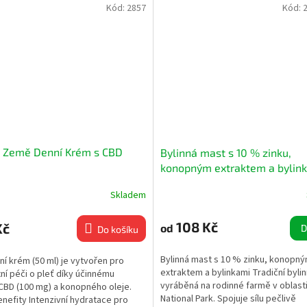
Kód:
2857
Kód:
 Země Denní Krém s CBD
Bylinná mast s 10 % zinku,
konopným extraktem a bylin
Skladem
108 Kč
Kč
od
D
Do košíku
Bylinná mast s 10 % zinku, konopn
í krém (50 ml) je vytvořen pro
extraktem a bylinkami Tradiční byli
í péči o pleť díky účinnému
vyráběná na rodinné farmě v oblasti
CBD (100 mg) a konopného oleje.
National Park. Spojuje sílu pečlivě
enefity Intenzivní hydratace pro