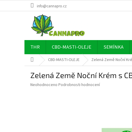
Přejít
info@cannapro.cz
na
obsah
THR
CBD-MASTI-OLEJE
SEMÍNKA
Domů
CBD-MASTI-OLEJE
Zelená Země Noční Kr
Zelená Země Noční Krém s C
Průměrné
Neohodnoceno
Podrobnosti hodnocení
hodnocení
produktu
je
0,0
z
5
hvězdiček.