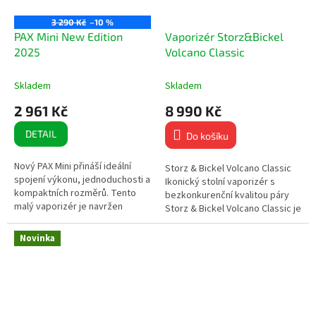
3 290 Kč
–10 %
PAX Mini New Edition
Vaporizér Storz&Bickel
2025
Volcano Classic
Skladem
Skladem
2 961 Kč
8 990 Kč
DETAIL
Do košíku
Nový PAX Mini přináší ideální
Storz & Bickel Volcano Classic
spojení výkonu, jednoduchosti a
Ikonický stolní vaporizér s
kompaktních rozměrů. Tento
bezkonkurenční kvalitou páry
malý vaporizér je navržen
Storz & Bickel Volcano Classic je
výhradně pro sušené byliny a
legendární stolní vaporizér,
nabízí maximálně snadné
který se stal...
Novinka
používání...