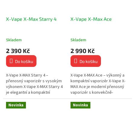
X-Vape X-Max Starry 4
X-Vape X-Max Ace
Skladem
Skladem
2 390 Kč
2 990 Kč
Do košíku
Do košíku
X-Vape X-MAX Starry 4 –
X-Vape X-MAX Ace – výkonný a
přenosný vaporizér s vysokým
kompaktní vaporizér X-Vape X-
výkonem X-Vape X-MAX Starry 4
MAX Ace je moderní přenosný
je elegantní a kompaktní
vaporizér s konvekčně-
přenosný vaporizér s
kondukčním ohřevem a
keramickou topnou komorou a
keramickou topnou komorou,
Novinka
Novinka
rychlým...
která zajišťuje...