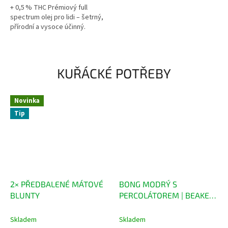
+ 0,5 % THC Prémiový full
spectrum olej pro lidi – šetrný,
přírodní a vysoce účinný.
Vyrobeno v Česku ze surovin
pěstovaných bez chemie...
KUŘÁCKÉ POTŘEBY
Novinka
Tip
2× PŘEDBALENÉ MÁTOVÉ
BONG MODRÝ S
BLUNTY
PERCOLÁTOREM | BEAKER
35CM – GRACE GLASS
Skladem
Skladem