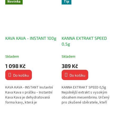
Novinka
Tip
KAVA KAVA - INSTANT 100g
KANNA EXTRAKT SPEED
0,5g
Skladem
Skladem
1 098 Kč
389 Kč
Do košíku
Do košíku
KAVA KAVA - INSTANT Instantní
KANNA EXTRAKT SPEED 0,5g
Kava Kava v prášku – Instantní
Nejsilnější extrakt s vysokým
Kava Kava je dehydratovaná
obsahem mesembrinu. Určený
forma kavy, která je
pro zkušené sběratele, kteří
koncentrovanější než běžný
hledají maximální stimulaci,
prášek z kořene, díky čemuž
soustředění a výkon. Podobně
postačuje...
jako...