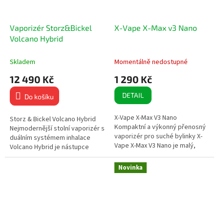
Vaporizér Storz&Bickel
X-Vape X-Max v3 Nano
Volcano Hybrid
Skladem
Momentálně nedostupné
12 490 Kč
1 290 Kč
DETAIL
Do košíku
X-Vape X-Max V3 Nano
Storz & Bickel Volcano Hybrid
Kompaktní a výkonný přenosný
Nejmodernější stolní vaporizér s
vaporizér pro suché bylinky X-
duálním systémem inhalace
Vape X-Max V3 Nano je malý,
Volcano Hybrid je nástupce
lehký a diskrétní vaporizér,
legendárního modelu Volcano
který nabízí vysokou kvalitu
Classic, který posouvá...
Novinka
páry i...