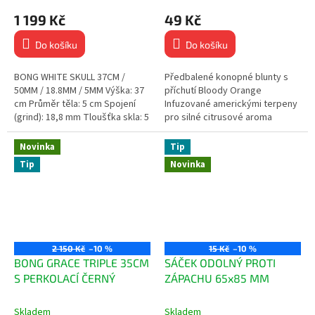
1 199 Kč
49 Kč
Do košíku
Do košíku
BONG WHITE SKULL 37CM /
Předbalené konopné blunty s
50MM / 18.8MM / 5MM Výška: 37
příchutí Bloody Orange
cm Průměr těla: 5 cm Spojení
Infuzované americkými terpeny
(grind): 18,8 mm Tloušťka skla: 5
pro silné citrusové aroma
mm Limitovaná edice s bílým...
Vyrobeno z přírodní konopné
hmoty – bez tabáku a nikotinu...
Novinka
Tip
Tip
Novinka
2 150 Kč
–10 %
15 Kč
–10 %
BONG GRACE TRIPLE 35CM
SÁČEK ODOLNÝ PROTI
S PERKOLACÍ ČERNÝ
ZÁPACHU 65x85 MM
Skladem
Skladem