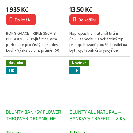
1 935 Kč
13,50 Kč
Do košíku
Do košíku
BONG GRACE TRIPLE 35CM S
Nepropustný materiál brání
PERKOLACÍ • Trojitá tree-arm
úniku zápachu Uzavíratelný zip
perkolace pro čistý a chladný
pro opakované použití Ideální na
kouř • Výška 35 cm, průměr 50
bylinky, tabák či pryskyřice
mm – pohodlný tah • Stabilní
Kompaktní rozměr: 90×80 mm
beaker základna • Odolné...
Nenápadný...
Novinka
Novinka
Tip
Tip
BLUNTY BANKSY FLOWER
BLUNTY ALL NATURAL –
THROWER ORGANIC HEMP
BANKSY’S GRAFFITI – 2 KS
6KS
Skladem
Skladem