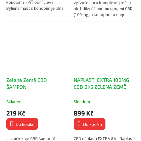
konopím? - Přírodní úleva:
vytvořen pro komplexní péči o
Bylinná mast s konopím je plná
pleť díky účinnému spojení CBD
přírodních extraktů. Ručně
(100 mg) a konopného oleje.
vyráběno s láskou:...
Hlavní Benefity Intenzivní
hydratace pro svěží a...
Zelená Země CBD
NÁPLASTI EXTRA 100MG
ŠAMPON
CBD 8KS ZELENÁ ZEMĚ
Skladem
Skladem
219 Kč
899 Kč
Do košíku
Do košíku
Jak účinkuje CBD šampon?
CBD náplasti EXTRA 8 ks Náplasti