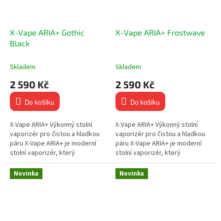
X-Vape ARIA+ Gothic
X-Vape ARIA+ Frostwave
Black
Skladem
Skladem
2 590 Kč
2 590 Kč
Do košíku
Do košíku
X-Vape ARIA+ Výkonný stolní
X-Vape ARIA+ Výkonný stolní
vaporizér pro čistou a hladkou
vaporizér pro čistou a hladkou
páru X-Vape ARIA+ je moderní
páru X-Vape ARIA+ je moderní
stolní vaporizér, který
stolní vaporizér, který
kombinuje vysokou účinnost,
kombinuje vysokou účinnost,
jednoduché ovládání a stylový...
jednoduché ovládání a stylový...
Novinka
Novinka