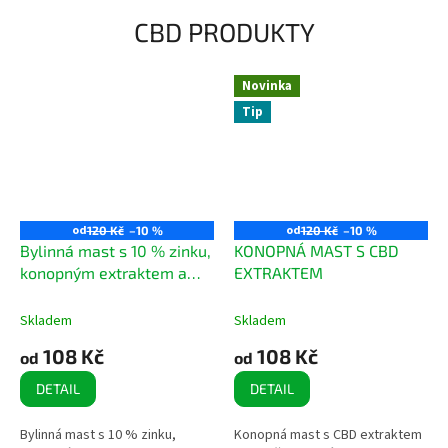
CBD PRODUKTY
Novinka
Tip
od
od
120 Kč
–10 %
120 Kč
–10 %
Bylinná mast s 10 % zinku,
KONOPNÁ MAST S CBD
konopným extraktem a
EXTRAKTEM
bylinkami
Skladem
Skladem
108 Kč
108 Kč
od
od
DETAIL
DETAIL
Bylinná mast s 10 % zinku,
Konopná mast s CBD extraktem