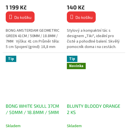
1 199 Kč
140 Kč
Do košíku
Do košíku
BONG AMSTERDAM GEOMETRIC
Stylový a kompaktní tác s
GREEN 41CM / 50MM / 18.8MM /
designem „Tiki“, ideální pro
7MM Výška: 41 cm Průměr těla:
čisté a pohodlné balení. Skvělý
5 cm Spojení (grind): 18,8 mm
pomocník doma i na cestách.
Tloušťka skla: 7 mm
Rozměry: 14 x 18 cm – snadno
Limitovaná...
přenosný Pevný a...
Tip
Tip
Novinka
BONG WHITE SKULL 37CM
BLUNTY BLOODY ORANGE
/ 50MM / 18.8MM / 5MM
2 KS
Skladem
Skladem