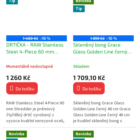
Tip
Novinka
Tip
1 400 Kč
–10 %
1 899 Kč
–10 %
DRTIČKA - RAW Stainless
Skleněný bong Grace
Steel 4-Piece 60 mm
Glass Golden Line černý
Shredder
46 cm
Momentálně nedostupné
Skladem
1 260 Kč
1 709,10 Kč
Do košíku
Do košíku
RAW Stainless Steel 4-Piece 60
Skleněný bong Grace Glass
mm Shredder je prémiový
Golden Line černý 46 cm Grace
čtyřdílný drtič vyrobený z
Glass Golden Line černý 46 cm
vysoce kvalitní nerezové oceli,
je kvalitní skleněný bong s
který nabízí mimořádnou
elegantním designem, který
odolnost, precizní zpracování a
nabízí kombinaci odolného 5mm
Novinka
Novinka
dlouhou...
skla...