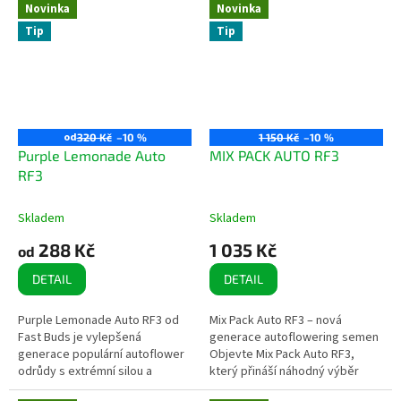
Novinka
Novinka
Tip
Tip
od
320 Kč
–10 %
1 150 Kč
–10 %
Purple Lemonade Auto
MIX PACK AUTO RF3
RF3
Skladem
Skladem
288 Kč
1 035 Kč
od
DETAIL
DETAIL
Purple Lemonade Auto RF3 od
Mix Pack Auto RF3 – nová
Fast Buds je vylepšená
generace autoflowering semen
generace populární autoflower
Objevte Mix Pack Auto RF3,
odrůdy s extrémní silou a
který přináší náhodný výběr
výrazným terpenovým profilem.
nejnovějších samonakvétacích