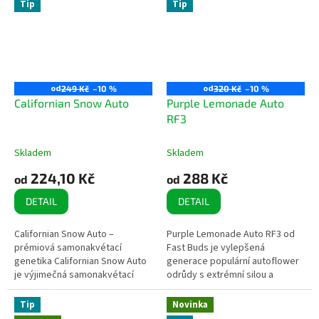
Tip
Tip
od
od
249 Kč
–10 %
320 Kč
–10 %
Californian Snow Auto
Purple Lemonade Auto
RF3
Skladem
Skladem
224,10 Kč
288 Kč
od
od
DETAIL
DETAIL
Californian Snow Auto –
Purple Lemonade Auto RF3 od
prémiová samonakvétací
Fast Buds je vylepšená
genetika Californian Snow Auto
generace populární autoflower
je výjimečná samonakvétací
odrůdy s extrémní silou a
odrůda vzniklá křížením vybrané
výrazným terpenovým profilem.
kalifornské sativy s vlastní
🔬 Základní info Typ:
Tip
Novinka
autoflower...
autoflowering...