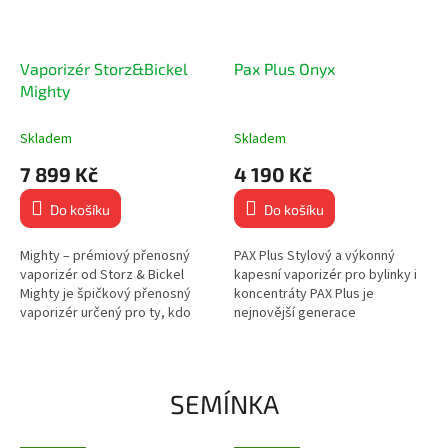
Vaporizér Storz&Bickel
Pax Plus Onyx
Mighty
Skladem
Skladem
7 899 Kč
4 190 Kč
Do košíku
Do košíku
Mighty – prémiový přenosný
PAX Plus Stylový a výkonný
vaporizér od Storz & Bickel
kapesní vaporizér pro bylinky i
Mighty je špičkový přenosný
koncentráty PAX Plus je
vaporizér určený pro ty, kdo
nejnovější generace
hledají maximální výkon,
legendárních přenosných
jednoduchou obsluhu a
vaporizérů značky PAX Labs.
výjimečnou...
Kombinuje elegantní...
SEMÍNKA