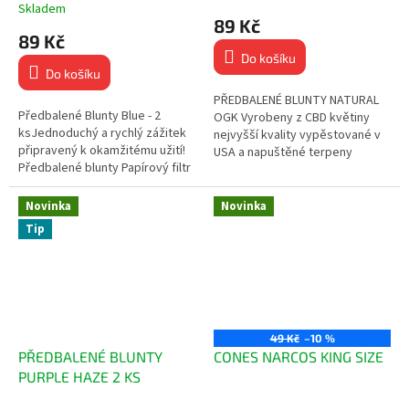
Skladem
hodnocení
89 Kč
produktu
89 Kč
je
Do košíku
5,0
Do košíku
z
5
PŘEDBALENÉ BLUNTY NATURAL
Předbalené Blunty Blue - 2
hvězdiček.
OGK Vyrobeny z CBD květiny
ksJednoduchý a rychlý zážitek
nejvyšší kvality vypěstované v
připravený k okamžitému užití!
USA a napuštěné terpeny
Předbalené blunty Papírový filtr
americké výroby! Zvýšená
Balení obsahuje 2 ks bluntů
odolnost proti roztržení Ručně...
Příchuť: KooKies...
Novinka
Novinka
Tip
49 Kč
–10 %
PŘEDBALENÉ BLUNTY
CONES NARCOS KING SIZE
PURPLE HAZE 2 KS