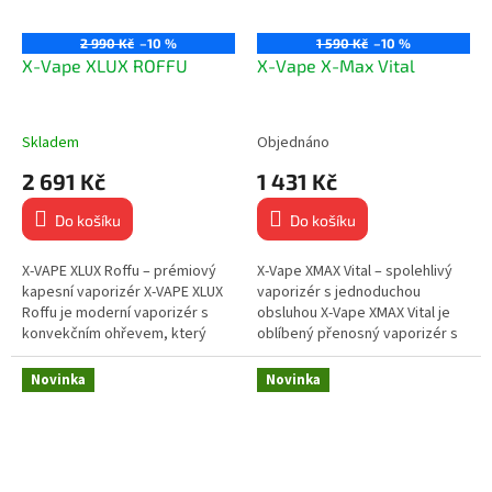
2 990 Kč
–10 %
1 590 Kč
–10 %
X-Vape XLUX ROFFU
X-Vape X-Max Vital
Skladem
Objednáno
2 691 Kč
1 431 Kč
Do košíku
Do košíku
X-VAPE XLUX Roffu – prémiový
X-Vape XMAX Vital – spolehlivý
kapesní vaporizér X-VAPE XLUX
vaporizér s jednoduchou
Roffu je moderní vaporizér s
obsluhou X-Vape XMAX Vital je
konvekčním ohřevem, který
oblíbený přenosný vaporizér s
nabízí čistou chuť bylin, rychlý
keramickou topnou komorou a
náběh teploty a diskrétní...
přesnou regulací teploty. Díky...
Novinka
Novinka