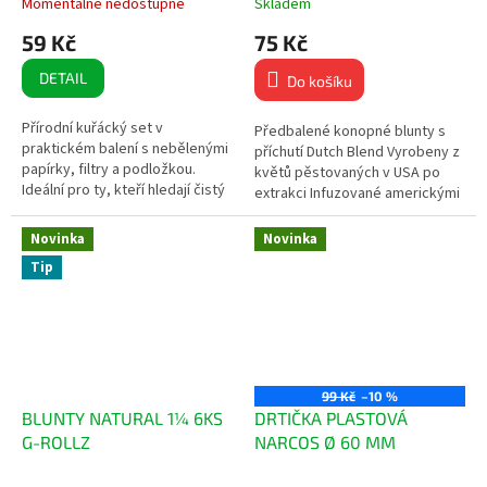
Momentálně nedostupné
Skladem
59 Kč
75 Kč
DETAIL
Do košíku
Přírodní kuřácký set v
Předbalené konopné blunty s
praktickém balení s nebělenými
příchutí Dutch Blend Vyrobeny z
papírky, filtry a podložkou.
květů pěstovaných v USA po
Ideální pro ty, kteří hledají čistý
extrakci Infuzované americkými
a autentický zážitek z balení. 50
terpeny pro intenzivní chuť a
nebělených papírků...
vůni 100%...
Novinka
Novinka
Tip
99 Kč
–10 %
BLUNTY NATURAL 1¼ 6KS
DRTIČKA PLASTOVÁ
G-ROLLZ
NARCOS Ø 60 MM