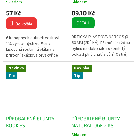
Skladem
Skladem
57 Kč
89,10 Kč
DETAIL
Do košíku
DRTIČKA PLASTOVÁ NARCOS Ø
6 konopných dutinek velikosti
60 MM (2DÍLNÁ) Přemění každou
1¼ vyrobených ve Francii
bylinu na dokonale rozemletý
Lisovaná rostlinná vlákna a
poklad plný chutí a vůní. Ostré,
přírodní akáciová pryskyřice
tvrdé a odolné zuby 2dílná
100% přírodní složení bez
Průměr: 60 mm...
chemie Čistý a jemný...
Novinka
Novinka
Tip
Tip
PŘEDBALENÉ BLUNTY
PŘEDBALENÉ BLUNTY
KOOKIES
NATURAL OGK 2 KS
Skladem
Průměrné