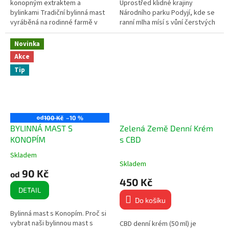
konopným extraktem a
Uprostřed klidné krajiny
bylinkami Tradiční bylinná mast
Národního parku Podyjí, kde se
vyráběná na rodinné farmě v
ranní mlha mísí s vůní čerstvých
oblasti Podyjí National Park.
bylin, pěstujeme naše konopí s
Spojuje sílu pečlivě vybraných...
úctou k přírodě a jejím...
Novinka
Akce
Tip
od
100 Kč
–10 %
BYLINNÁ MAST S
Zelená Země Denní Krém
KONOPÍM
s CBD
Skladem
Průměrné
Skladem
hodnocení
90 Kč
od
produktu
450 Kč
je
DETAIL
5,0
Do košíku
z
Bylinná mast s Konopím. Proč si
5
vybrat naši bylinnou mast s
CBD denní krém (50 ml) je
hvězdiček.