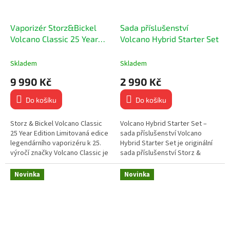
Vaporizér Storz&Bickel
Sada příslušenství
Volcano Classic 25 Year
Volcano Hybrid Starter Set
Edition
Skladem
Skladem
9 990 Kč
2 990 Kč
Do košíku
Do košíku
Storz & Bickel Volcano Classic
Volcano Hybrid Starter Set –
25 Year Edition Limitovaná edice
sada příslušenství Volcano
legendárního vaporizéru k 25.
Hybrid Starter Set je originální
výročí značky Volcano Classic je
sada příslušenství Storz &
synonymem pro špičkovou
Bickel, určená pro veškeré
kvalitu,...
vaporizéry Volcano....
Novinka
Novinka