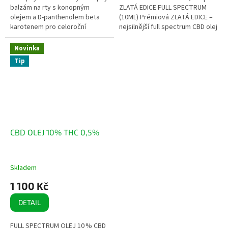
balzám na rty s konopným
ZLATÁ EDICE FULL SPECTRUM
olejem a D-panthenolem beta
(10ML) Prémiová ZLATÁ EDICE –
karotenem pro celoroční
nejsilnější full spectrum CBD olej
použití. Hydratační a
na trhu s legálním obsahem THC
regenerační balzám je jemně...
(0,2 %). Vyrobeno z...
Novinka
Tip
CBD OLEJ 10% THC 0,5%
Skladem
1 100 Kč
DETAIL
FULL SPECTRUM OLEJ 10 % CBD