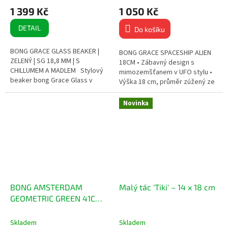
1 399 Kč
1 050 Kč
DETAIL
Do košíku
BONG GRACE GLASS BEAKER |
BONG GRACE SPACESHIP ALIEN
ZELENÝ | SG 18,8 MM | S
18CM • Zábavný design s
CHILLUMEM A MADLEM Stylový
mimozemšťanem v UFO stylu •
beaker bong Grace Glass v
Výška 18 cm, průměr zúžený ze
zeleném provedení Vyroben z
70 mm na 25 mm • Pohodlný
robustního borosilikátového...
náustek a jemné tahy • Kvalitní...
Novinka
BONG AMSTERDAM
Malý tác 'Tiki' – 14 x 18 cm
GEOMETRIC GREEN 41CM /
50MM / 18.8MM / 7MM
Skladem
Skladem