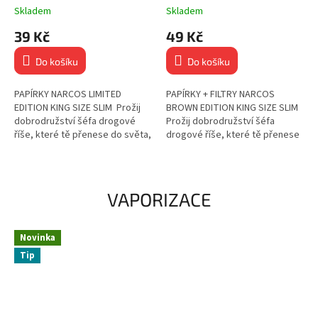
Skladem
Skladem
39 Kč
49 Kč
Do košíku
Do košíku
PAPÍRKY NARCOS LIMITED
PAPÍRKY + FILTRY NARCOS
EDITION KING SIZE SLIM Prožij
BROWN EDITION KING SIZE SLIM
dobrodružství šéfa drogové
Prožij dobrodružství šéfa
říše, které tě přenese do světa,
drogové říše, které tě přenese
kde hranice neexistují! 32 ks
do světa, kde hranice neexistují!
papírků Bez chloru...
32 ks papírků Bez...
VAPORIZACE
Novinka
Tip