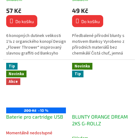
57 Kč
49 Kč
Do košíku
Do košíku
6 konopných dutinek velikosti
Předbalené přírodní blunty s
1¼ z organického konopí Design
motivem Banksy Vyrobeno z
„Flower Thrower“ inspirovaný
přírodních materiálů bez
slavnou graffiti od Banksyho
chemikálií Čistá chuť, jemná
Limitovaná edice pro fanoušky
textura a hladké hoření Bez
street artu...
tabáku a nikotinu – 100%...
Tip
Novinka
Novinka
Tip
Akce
200 Kč
–10 %
Baterie pro cartridge USB
BLUNTY ORANGE DREAM
2KS G-ROLLZ
Momentálně nedostupné
Průměrné