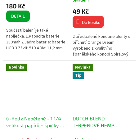
Skladem
hodnocení
180 Kč
produktu
49 Kč
je
DETAIL
4,5
Do košíku
z
Součástí balení je také
5
nabíječka. 1.Kapacita baterie:
2 předbalené konopné blunty s
hvězdiček.
380mah 2.Jádro baterie: baterie
příchutí Orange Dream
HGB 3.Závit: 510 4.Dia: 11,2 mm
Vyrobeno z kvalitního
délka: 82 mm 5.Nabíjecí napětí:
španělského konopí Spirálový
4.2V...
filtr pro jemný a plynulý kouř
Ručně baleno pro zachování...
Novinka
Novinka
Tip
G-Rollz Nebělené - 1 1/4
DUTCH BLEND
velikost papírů + špičky &
TERPENOVÉ HEMP
tác
BLUNTY – 2 KS