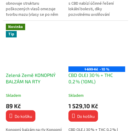
obnovuje strukturu
s CBD nabízí účinné řešení
poškozených vlasů omezuje
lokální bolesti, díky
tvorbu mazu (vlasy se po něm
pozvolnému uvolňování
nemastí) hydratuje pokožku
CBD přímo do těla. Jsou
hlavy (nevysušuje), což je
diskrétní a snadno...
Novinka
velmi...
Tip
1 699 Kč
–10 %
Zelená Země KONOPNÝ
CBD OLEJ 30 % + THC
BALZÁM NA RTY
0,2 % (10ML)
Skladem
Skladem
89 Kč
1 529,10 Kč
Do košíku
Do košíku
Konopný balzám na rty Konopný
CBD OLEJ 30 % + THC 0,2 % |