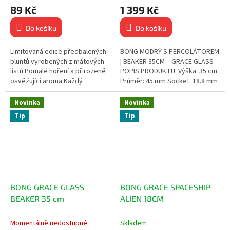
89 Kč
1 399 Kč
Do košíku
Do košíku
Limitovaná edice předbalených
BONG MODRÝ S PERCOLÁTOREM
bluntů vyrobených z mátových
| BEAKER 35CM – GRACE GLASS
listů Pomalé hoření a přirozeně
POPIS PRODUKTU: Výška: 35 cm
osvěžující aroma Každý
Průměr: 45 mm Socket: 18.8 mm
vzduchotěsný skleněný tubus
Stabilní beaker tvar s klasickým
obsahuje 2 blunty...
vzhledem...
Novinka
Novinka
Tip
Tip
BONG GRACE GLASS
BONG GRACE SPACESHIP
BEAKER 35 cm
ALIEN 18CM
Momentálně nedostupné
Skladem