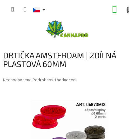
Přejít
NÁKUP
na
obsah
KOŠÍK
DRTIČKA AMSTERDAM | 2DÍLNÁ
PLASTOVÁ 60MM
Průměrné
Neohodnoceno
Podrobnosti hodnocení
hodnocení
produktu
je
0,0
z
5
hvězdiček.