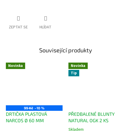
ZEPTAT SE
HLÍDAT
Související produkty
Novinka
Novinka
Tip
99 Kč
–10 %
DRTIČKA PLASTOVÁ
PŘEDBALENÉ BLUNTY
NARCOS Ø 60 MM
NATURAL OGK 2 KS
Skladem
Průměrné