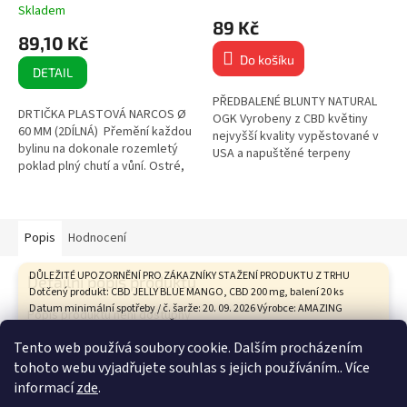
Skladem
hodnocení
89 Kč
produktu
89,10 Kč
je
Do košíku
5,0
DETAIL
z
5
PŘEDBALENÉ BLUNTY NATURAL
DRTIČKA PLASTOVÁ NARCOS Ø
hvězdiček.
OGK Vyrobeny z CBD květiny
60 MM (2DÍLNÁ) Přemění každou
nejvyšší kvality vypěstované v
bylinu na dokonale rozemletý
USA a napuštěné terpeny
poklad plný chutí a vůní. Ostré,
americké výroby! Zvýšená
tvrdé a odolné zuby 2dílná
odolnost proti roztržení Ručně...
Průměr: 60 mm...
Popis
Hodnocení
DŮLEŽITÉ UPOZORNĚNÍ PRO ZÁKAZNÍKY STAŽENÍ PRODUKTU Z TRHU
Detailní popis produktu
Dotčený produkt: CBD JELLY BLUE MANGO, CBD 200 mg, balení 20 ks
Datum minimální spotřeby / č. šarže: 20. 09. 2026 Výrobce: AMAZING
Popis produktu není dostupný
HEALTH CARE s.r.o., Tovární 9, České Budějovice Státní zemědělská a
potravinářská inspekce na základě hodnocení zdravotního rizika
Tento web používá soubory cookie. Dalším procházením
vypracovaného Státním zdravotním ústavem vyhodnotila tento
tohoto webu vyjadřujete souhlas s jejich používáním.. Více
produkt není bezpečný. ŽÁDÁME VŠECHNY ZÁKAZNÍKY, KTEŘÍ TENTO
Z
informací
zde
.
PRODUKT ZAKOUPILI: 1. Produkt nekonzumujte. 2. Uchovávejte jej
á
mimo dosah dětí. 3. Vraťte jej prodávajícímu. Kupní cena Vám bude