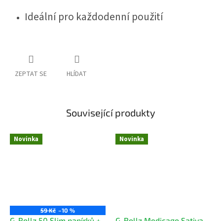
Ideální pro každodenní použití
ZEPTAT SE
HLÍDAT
Související produkty
Novinka
Novinka
59 Kč
–10 %
G-Rollz 50 Slim papírků +
G-Rollz Medicago Sativa –