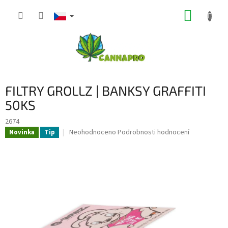
Přejít
NÁKUP
na
obsah
KOŠÍK
FILTRY GROLLZ | BANKSY GRAFFITI
50KS
2674
Průměrné
Neohodnoceno
Podrobnosti hodnocení
Novinka
Tip
hodnocení
produktu
je
0,0
z
5
hvězdiček.