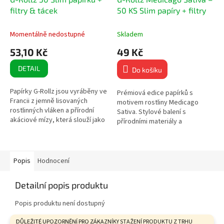
filtry & tácek
50 KS Slim papíry + filtry
Momentálně nedostupné
Skladem
53,10 Kč
49 Kč
DETAIL
Do košíku
Papírky G-Rollz jsou vyráběny ve
Prémiová edice papírků s
Francii z jemně lisovaných
motivem rostliny Medicago
rostlinných vláken a přírodní
Sativa. Stylové balení s
akáciové mízy, která slouží jako
přírodními materiály a
lepicí guma. Všechny složky jsou
praktickým příslušenstvím. 50
100% přírodní – pro...
Slim papírků z jemně lisovaných
rostlinných...
Popis
Hodnocení
Detailní popis produktu
Popis produktu není dostupný
Doplňkové parametry
DŮLEŽITÉ UPOZORNĚNÍ PRO ZÁKAZNÍKY STAŽENÍ PRODUKTU Z TRHU