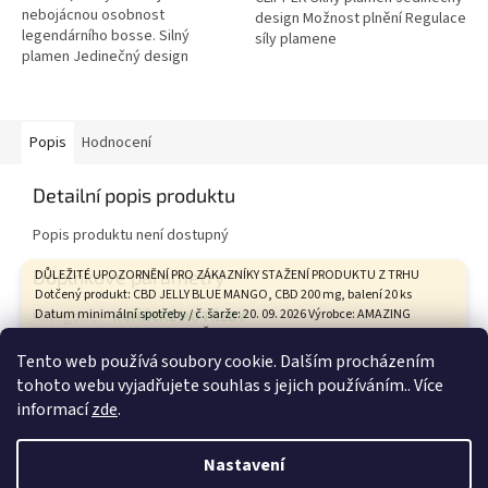
nebojácnou osobnost
design Možnost plnění Regulace
legendárního bosse. Silný
síly plamene
plamen Jedinečný design
Možnost plnění Regulace síly
plamene
Popis
Hodnocení
Detailní popis produktu
Popis produktu není dostupný
Doplňkové parametry
DŮLEŽITÉ UPOZORNĚNÍ PRO ZÁKAZNÍKY STAŽENÍ PRODUKTU Z TRHU
Dotčený produkt: CBD JELLY BLUE MANGO, CBD 200 mg, balení 20 ks
Datum minimální spotřeby / č. šarže: 20. 09. 2026 Výrobce: AMAZING
Kategorie
:
KUŘÁCKÉ POTŘEBY
HEALTH CARE s.r.o., Tovární 9, České Budějovice Státní zemědělská a
Hmotnost
:
0.1 kg
potravinářská inspekce na základě hodnocení zdravotního rizika
Tento web používá soubory cookie. Dalším procházením
vypracovaného Státním zdravotním ústavem vyhodnotila tento
tohoto webu vyjadřujete souhlas s jejich používáním.. Více
produkt není bezpečný. ŽÁDÁME VŠECHNY ZÁKAZNÍKY, KTEŘÍ TENTO
Z
informací
zde
.
PRODUKT ZAKOUPILI: 1. Produkt nekonzumujte. 2. Uchovávejte jej
á
mimo dosah dětí. 3. Vraťte jej prodávajícímu. Kupní cena Vám bude
Vytvořil Shoptet
p
vrácena v plné výši. Provozovna na adrese Kozí 641/12, 602 00 Brno je z
Nastavení
technických důvodů uzavřena. Pro vrácení produktu a kupní ceny nás
a