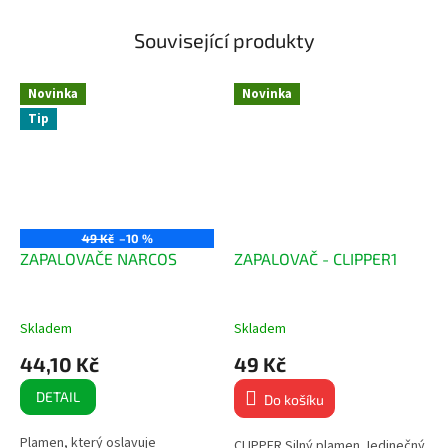
Související produkty
Novinka
Novinka
Tip
49 Kč
–10 %
ZAPALOVAČE NARCOS
ZAPALOVAČ - CLIPPER1
Skladem
Skladem
44,10 Kč
49 Kč
DETAIL
Do košíku
Plamen, který oslavuje
CLIPPER Silný plamen Jedinečný