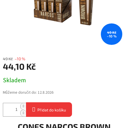
49 Kč
–10 %
49 Kč
–10 %
44,10 Kč
Měrná
Skladem
cena:
Můžeme doručit do:
12.8.2026
Přidat do košíku
CONES NARCOS BROWN