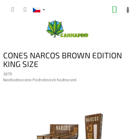
Přejít
NÁKUP
na
obsah
KOŠÍK
CONES NARCOS BROWN EDITION
KING SIZE
2679
Průměrné
Neohodnoceno
Podrobnosti hodnocení
hodnocení
produktu
je
0,0
z
5
hvězdiček.