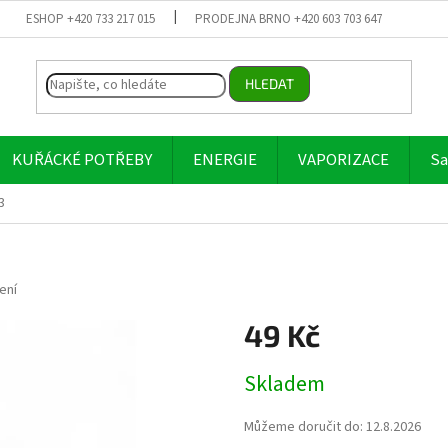
ESHOP +420 733 217 015
PRODEJNA BRNO +420 603 703 647
HLEDAT
KUŘÁCKÉ POTŘEBY
ENERGIE
VAPORIZACE
Sa
3
ení
49 Kč
Měrná
Skladem
cena:
Můžeme doručit do:
12.8.2026