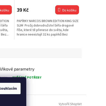
39 Kč
košíku
Do košíku
DITION
PAPÍRKY NARCOS BROWN EDITION KING SIZE
í šéfa
SLIM Prožij dobrodružství šéfa drogové
světa,
říše, které tě přenese do světa, kde
 Bez...
hranice neexistují! 32 ks papírků Bez
chloru...
lňkové parametry
gorie
:
KUŘÁCKÉ POTŘEBY
nost
:
1 kg
Souhlasím
Vytvořil Shoptet