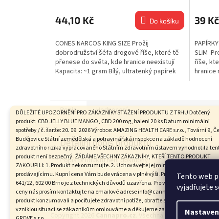
44,10 Kč
39 Kč
Do košíku
CONES NARCOS KING SIZE Prožij
PAPÍRKY
dobrodružství šéfa drogové říše, které tě
SLIM Pr
přenese do světa, kde hranice neexistují
říše, kt
Kapacita: ~1 gram Bílý, ultratenký papírek
hranice 
Velikost: King...
chloru...
Popis
Hodnocení
DŮLEŽITÉ UPOZORNĚNÍ PRO ZÁKAZNÍKY STAŽENÍ PRODUKTU Z TRHU Dotčený
produkt: CBD JELLY BLUE MANGO, CBD 200 mg, balení 20 ks Datum minimální
spotřeby / č. šarže: 20. 09. 2026 Výrobce: AMAZING HEALTH CARE s.r.o., Tovární 9, Č
Budějovice Státní zemědělská a potravinářská inspekce na základě hodnocení
Detailní popis produktu
zdravotního rizika vypracovaného Státním zdravotním ústavem vyhodnotila ten
produkt není bezpečný. ŽÁDÁME VŠECHNY ZÁKAZNÍKY, KTEŘÍ TENTO PRODUKT
Popis produktu není dostupný
ZAKOUPILI: 1. Produkt nekonzumujte. 2. Uchovávejte jej mimo dosah dětí. 3. Vraťte
prodávajícímu. Kupní cena Vám bude vrácena v plné výši. Provozovna na adrese 
Tento web p
641/12, 602 00 Brno je z technických důvodů uzavřena. Pro vrácení produktu a ku
vyjadřujete s
ceny nás prosím kontaktujte na emailové adrese info@cannapro.cz. Pokud jste
Z
produkt konzumovali a pociťujete zdravotní potíže, obraťte se na svého lékaře. Za
á
vzniklou situaci se zákazníkům omlouváme a děkujeme za spolupráci. GALAXY
Nastaven
Copyright 2026
Cannapro.cz
. Všechna práva vyhrazena.
GROVE s.r.o.