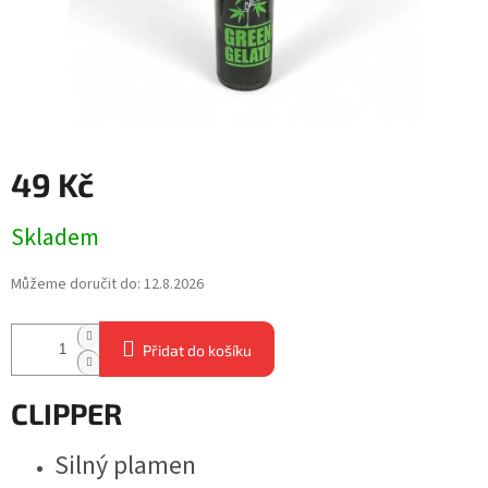
49 Kč
Měrná
Skladem
cena:
Můžeme doručit do:
12.8.2026
Přidat do košíku
CLIPPER
Silný plamen