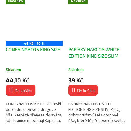
Novinka
Novinka
49 Kč
–10 %
CONES NARCOS KING SIZE
PAPÍRKY NARCOS WHITE
EDITION KING SIZE SLIM
Skladem
Skladem
44,10 Kč
39 Kč
Do košíku
Do košíku
CONES NARCOS KING SIZE Prožij
PAPÍRKY NARCOS LIMITED
dobrodružství šéfa drogové
EDITION KING SIZE SLIM Prožij
říše, které tě přenese do světa,
dobrodružství šéfa drogové
kde hranice neexistují Kapacita:
říše, které tě přenese do světa,
~1 gram Bílý, ultratenký papírek
kde hranice neexistují! 32 ks