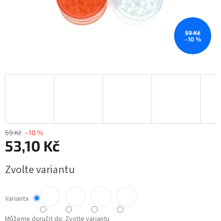
59 Kč
–10 %
59 Kč
–10 %
53,10 Kč
Měrná
Zvolte variantu
cena:
Varianta
Můžeme doručit do:
Zvolte variantu