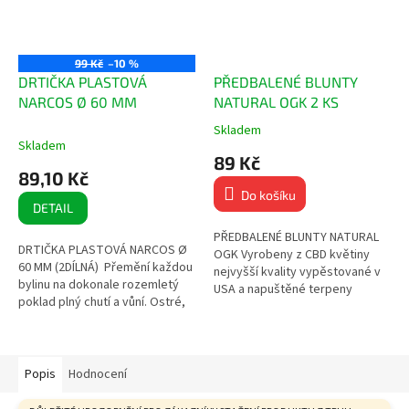
99 Kč
–10 %
DRTIČKA PLASTOVÁ
PŘEDBALENÉ BLUNTY
NARCOS Ø 60 MM
NATURAL OGK 2 KS
Skladem
Průměrné
Skladem
hodnocení
89 Kč
produktu
89,10 Kč
je
Do košíku
5,0
DETAIL
z
5
PŘEDBALENÉ BLUNTY NATURAL
DRTIČKA PLASTOVÁ NARCOS Ø
hvězdiček.
OGK Vyrobeny z CBD květiny
60 MM (2DÍLNÁ) Přemění každou
nejvyšší kvality vypěstované v
bylinu na dokonale rozemletý
USA a napuštěné terpeny
poklad plný chutí a vůní. Ostré,
americké výroby! Zvýšená
tvrdé a odolné zuby 2dílná
odolnost proti roztržení Ručně...
Průměr: 60 mm...
Popis
Hodnocení