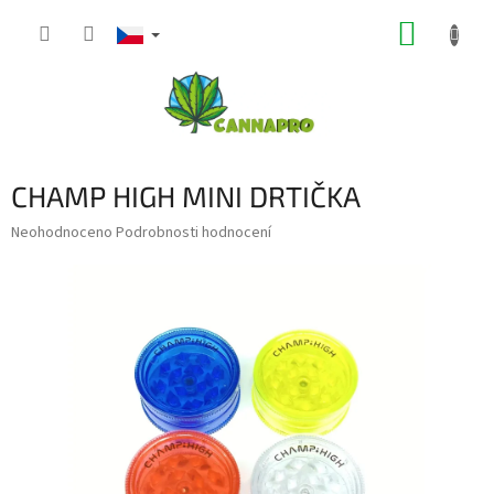
Přejít
NÁKUP
na
obsah
KOŠÍK
CHAMP HIGH MINI DRTIČKA
Průměrné
Neohodnoceno
Podrobnosti hodnocení
hodnocení
produktu
je
0,0
z
5
hvězdiček.