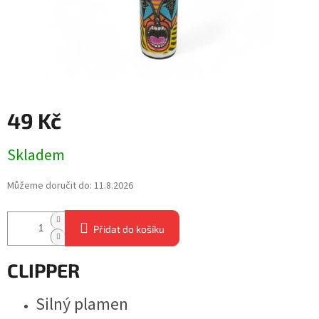
49 Kč
Měrná
Skladem
cena:
Můžeme doručit do:
11.8.2026
Přidat do košíku
CLIPPER
Silný plamen