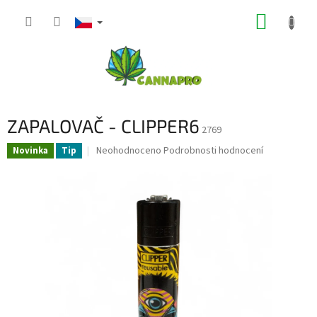
Přejít
NÁKUP
na
obsah
KOŠÍK
ZAPALOVAČ - CLIPPER6
2769
Průměrné
Neohodnoceno
Podrobnosti hodnocení
Novinka
Tip
hodnocení
produktu
je
0,0
z
5
hvězdiček.