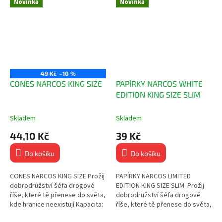
Novinka
Novinka
49 Kč
–10 %
CONES NARCOS KING SIZE
PAPÍRKY NARCOS WHITE
EDITION KING SIZE SLIM
Skladem
Skladem
44,10 Kč
39 Kč
Do košíku
Do košíku
CONES NARCOS KING SIZE Prožij
PAPÍRKY NARCOS LIMITED
dobrodružství šéfa drogové
EDITION KING SIZE SLIM Prožij
říše, které tě přenese do světa,
dobrodružství šéfa drogové
kde hranice neexistují Kapacita:
říše, které tě přenese do světa,
~1 gram Bílý, ultratenký papírek
kde hranice neexistují! 32 ks