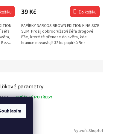
39 Kč
košíku
Do košíku
DITION
PAPÍRKY NARCOS BROWN EDITION KING SIZE
í šéfa
SLIM Prožij dobrodružství šéfa drogové
světa,
říše, které tě přenese do světa, kde
 Bez...
hranice neexistují! 32 ks papírků Bez
chloru...
lňkové parametry
gorie
:
KUŘÁCKÉ POTŘEBY
nost
:
1 kg
Souhlasím
Vytvořil Shoptet