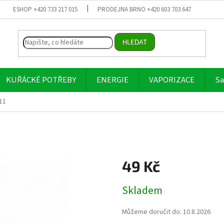
ESHOP +420 733 217 015
PRODEJNA BRNO +420 603 703 647
HLEDAT
KUŘÁCKÉ POTŘEBY
ENERGIE
VAPORIZACE
Sa
11
49 Kč
Měrná
Skladem
cena:
Můžeme doručit do:
10.8.2026