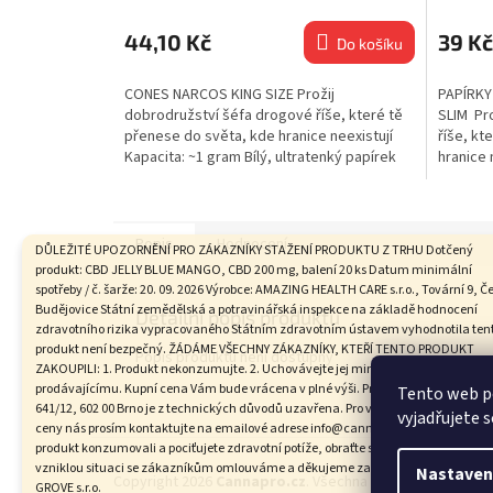
44,10 Kč
39 Kč
Do košíku
CONES NARCOS KING SIZE Prožij
PAPÍRKY
dobrodružství šéfa drogové říše, které tě
SLIM Pr
přenese do světa, kde hranice neexistují
říše, kt
Kapacita: ~1 gram Bílý, ultratenký papírek
hranice 
Velikost: King...
chloru...
Popis
Hodnocení
DŮLEŽITÉ UPOZORNĚNÍ PRO ZÁKAZNÍKY STAŽENÍ PRODUKTU Z TRHU Dotčený
produkt: CBD JELLY BLUE MANGO, CBD 200 mg, balení 20 ks Datum minimální
spotřeby / č. šarže: 20. 09. 2026 Výrobce: AMAZING HEALTH CARE s.r.o., Tovární 9, Č
Budějovice Státní zemědělská a potravinářská inspekce na základě hodnocení
Detailní popis produktu
zdravotního rizika vypracovaného Státním zdravotním ústavem vyhodnotila ten
produkt není bezpečný. ŽÁDÁME VŠECHNY ZÁKAZNÍKY, KTEŘÍ TENTO PRODUKT
Popis produktu není dostupný
ZAKOUPILI: 1. Produkt nekonzumujte. 2. Uchovávejte jej mimo dosah dětí. 3. Vraťte
prodávajícímu. Kupní cena Vám bude vrácena v plné výši. Provozovna na adrese 
Tento web p
641/12, 602 00 Brno je z technických důvodů uzavřena. Pro vrácení produktu a ku
vyjadřujete s
ceny nás prosím kontaktujte na emailové adrese info@cannapro.cz. Pokud jste
Z
produkt konzumovali a pociťujete zdravotní potíže, obraťte se na svého lékaře. Za
á
vzniklou situaci se zákazníkům omlouváme a děkujeme za spolupráci. GALAXY
Nastaven
Copyright 2026
Cannapro.cz
. Všechna práva vyhrazena.
GROVE s.r.o.