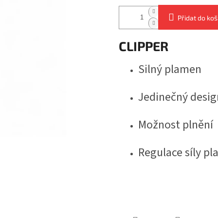
Přidat do koš
CLIPPER
Silný plamen
Jedinečný desig
Možnost plnění
Regulace síly p