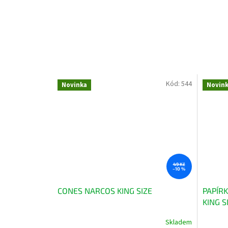
Kód:
544
Novinka
Novin
49 Kč
–10 %
CONES NARCOS KING SIZE
PAPÍR
KING S
Skladem