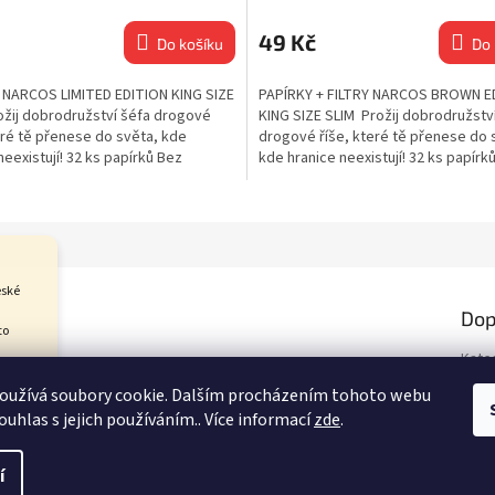
49 Kč
Do košíku
Do 
 NARCOS LIMITED EDITION KING SIZE
PAPÍRKY + FILTRY NARCOS BROWN E
ožij dobrodružství šéfa drogové
KING SIZE SLIM Prožij dobrodružstv
eré tě přenese do světa, kde
drogové říše, které tě přenese do 
neexistují! 32 ks papírků Bez
kde hranice neexistují! 32 ks papírků
eské
Dop
to
Kate
 jej
Hmot
Kozí
oužívá soubory cookie. Dalším procházením tohoto webu
pní
ouhlas s jejich používáním.. Více informací
zde
.
í
Upravit nastavení cookies