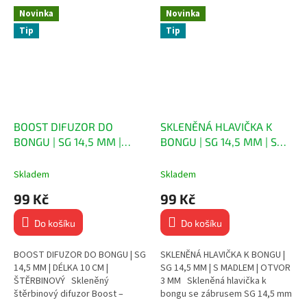
Novinka
Novinka
Tip
Tip
BOOST DIFUZOR DO
SKLENĚNÁ HLAVIČKA K
BONGU | SG 14,5 MM |
BONGU | SG 14,5 MM | S
DÉLKA 10 CM |
MADLEM | OTVOR 3 MM
ŠTĚRBINOVÝ
Skladem
Skladem
99 Kč
99 Kč
Do košíku
Do košíku
BOOST DIFUZOR DO BONGU | SG
SKLENĚNÁ HLAVIČKA K BONGU |
14,5 MM | DÉLKA 10 CM |
SG 14,5 MM | S MADLEM | OTVOR
ŠTĚRBINOVÝ Skleněný
3 MM Skleněná hlavička k
štěrbinový difuzor Boost –
bongu se zábrusem SG 14,5 mm
důležitá součást pro filtraci
Postranní madlo pro bezpečné