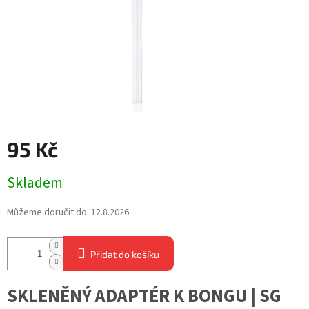
95 Kč
Měrná
Skladem
cena:
Můžeme doručit do:
12.8.2026
Přidat do košíku
SKLENĚNÝ ADAPTÉR K BONGU | SG