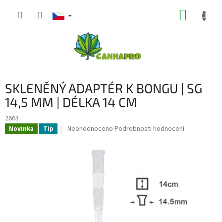
Přejít
NÁKUP
na
obsah
KOŠÍK
SKLENĚNÝ ADAPTÉR K BONGU | SG
14,5 MM | DÉLKA 14 CM
2663
Průměrné
Neohodnoceno
Podrobnosti hodnocení
Novinka
Tip
hodnocení
produktu
je
0,0
z
5
hvězdiček.