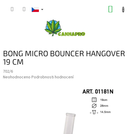
Přejít
NÁKUP
na
obsah
KOŠÍK
BONG MICRO BOUNCER HANGOVER
19 CM
702/6
Průměrné
Neohodnoceno
Podrobnosti hodnocení
hodnocení
produktu
je
0,0
z
5
hvězdiček.