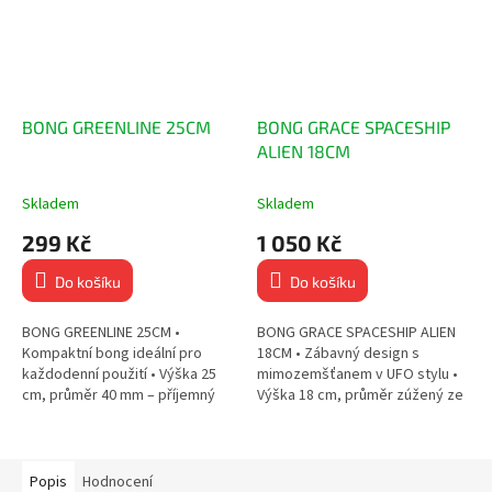
BONG GREENLINE 25CM
BONG GRACE SPACESHIP
ALIEN 18CM
Skladem
Skladem
299 Kč
1 050 Kč
Do košíku
Do košíku
BONG GREENLINE 25CM •
BONG GRACE SPACESHIP ALIEN
Kompaktní bong ideální pro
18CM • Zábavný design s
každodenní použití • Výška 25
mimozemšťanem v UFO stylu •
cm, průměr 40 mm – příjemný
Výška 18 cm, průměr zúžený ze
tah • Klasický rovný tvar s
70 mm na 25 mm • Pohodlný
jednoduchou údržbou • Kvalitní...
náustek a jemné tahy • Kvalitní...
Popis
Hodnocení