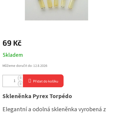
69 Kč
Měrná
Skladem
cena:
Můžeme doručit do:
12.8.2026
Přidat do košíku
Skleněnka Pyrex Torpédo
Elegantní a odolná skleněnka vyrobená z