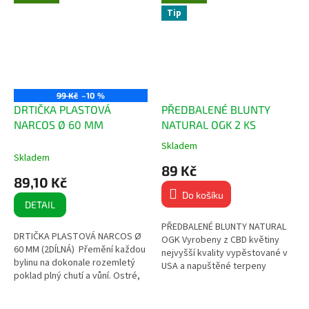
Tip
99 Kč
–10 %
DRTIČKA PLASTOVÁ
PŘEDBALENÉ BLUNTY
NARCOS Ø 60 MM
NATURAL OGK 2 KS
Skladem
Průměrné
Skladem
hodnocení
89 Kč
produktu
89,10 Kč
je
Do košíku
5,0
DETAIL
z
5
PŘEDBALENÉ BLUNTY NATURAL
DRTIČKA PLASTOVÁ NARCOS Ø
hvězdiček.
OGK Vyrobeny z CBD květiny
60 MM (2DÍLNÁ) Přemění každou
nejvyšší kvality vypěstované v
bylinu na dokonale rozemletý
USA a napuštěné terpeny
poklad plný chutí a vůní. Ostré,
americké výroby! Zvýšená
tvrdé a odolné zuby 2dílná
odolnost proti roztržení Ručně...
Průměr: 60 mm...