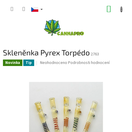
Přejít
NÁKUP
na
obsah
KOŠÍK
Skleněnka Pyrex Torpédo
2763
Průměrné
Neohodnoceno
Podrobnosti hodnocení
Novinka
Tip
hodnocení
produktu
je
0,0
z
5
hvězdiček.