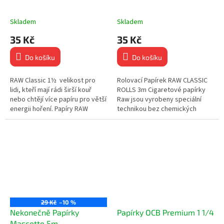
Skladem
Skladem
35 Kč
35 Kč
Do košíku
Do košíku
RAW Classic 1½ velikost pro
Rolovací Papírek RAW CLASSIC
lidi, kteří mají rádi širší kouř
ROLLS 3m Cigaretové papírky
nebo chtějí více papíru pro větší
Raw jsou vyrobeny speciální
energii hoření. Papíry RAW
technikou bez chemických
Classic 1½ jsou vyrobeny z
bělidel, nejsou chlorovány. Mají
nebělených...
přírodní světle hnědou barvu....
29 Kč
–10 %
Nekonečně Papírky
Papírky OCB Premium 1 1/4
Mascotte 5m