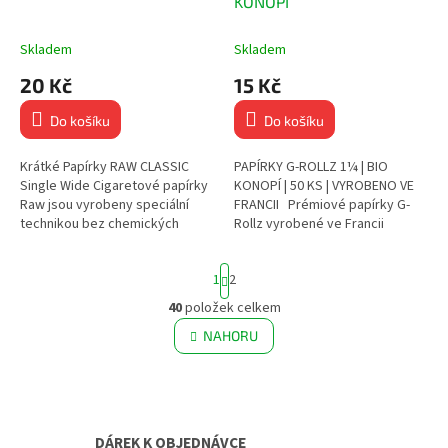
KONOPÍ
Skladem
Skladem
20 Kč
15 Kč
Do košíku
Do košíku
Krátké Papírky RAW CLASSIC
PAPÍRKY G-ROLLZ 1¼ | BIO
Single Wide Cigaretové papírky
KONOPÍ | 50 KS | VYROBENO VE
Raw jsou vyrobeny speciální
FRANCII Prémiové papírky G-
technikou bez chemických
Rollz vyrobené ve Francii
bělidel, nejsou chlorovány. Mají
Lisovaná organická konopná
přírodní světle hnědou barvu....
vlákna pro čisté a...
S
1
2
t
r
40
položek celkem
O
á
v
NAHORU
n
l
k
á
o
v
d
á
a
n
c
í
DÁREK K OBJEDNÁVCE