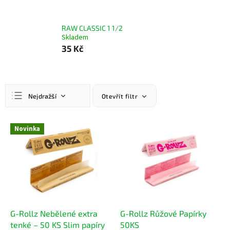
RAW CLASSIC 1 1/2
Skladem
35 Kč
Ř
Nejdražší
Otevřít filtr
a
z
Nejlevnější
e
V
Novinka
n
ý
Nejprodávanější
í
p
Abecedně
p
i
r
s
o
p
d
r
u
o
k
d
G-Rollz Nebělené extra
G-Rollz Růžové Papírky
t
u
tenké – 50 KS Slim papíry
50KS