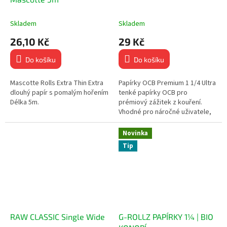
Skladem
Skladem
26,10 Kč
29 Kč
Do košíku
Do košíku
Mascotte Rolls Extra Thin Extra
Papírky OCB Premium 1 1/4 Ultra
dlouhý papír s pomalým hořením
tenké papírky OCB pro
Délka 5m.
prémiový zážitek z kouření.
Vhodné pro náročné uživatele,
kteří ocení pomalé a
rovnoměrné hoření. 50 extra
Novinka
tenkých...
Tip
RAW CLASSIC Single Wide
G-ROLLZ PAPÍRKY 1¼ | BIO