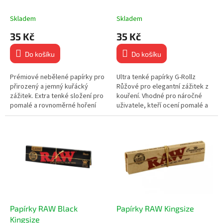
ů
k
t
Skladem
Skladem
ů
35 Kč
35 Kč
Do košíku
Do košíku
Prémiové nebělené papírky pro
Ultra tenké papírky G-Rollz
přirozený a jemný kuřácký
Růžové pro elegantní zážitek z
zážitek. Extra tenké složení pro
kouření. Vhodné pro náročné
pomalé a rovnoměrné hoření
uživatele, kteří ocení pomalé a
bez ovlivnění chuti. 50 Slim
rovnoměrné hoření. 50 extra
papírků bez bělení a chemie...
tenkých papírků ve...
Papírky RAW Black
Papírky RAW Kingsize
Kingsize