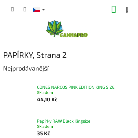
Přejít
NÁKUP
na
obsah
KOŠÍK
PAPÍRKY
, Strana 2
Nejprodávanější
CONES NARCOS PINK EDITION KING SIZE
Skladem
44,10 Kč
Papírky RAW Black Kingsize
Skladem
35 Kč