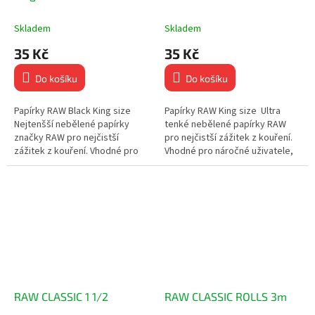
Skladem
Skladem
35 Kč
35 Kč
Do košíku
Do košíku
Papírky RAW Black King size
Papírky RAW King size Ultra
Nejtenšší nebělené papírky
tenké nebělené papírky RAW
značky RAW pro nejčistší
pro nejčistší zážitek z kouření.
zážitek z kouření. Vhodné pro
Vhodné pro náročné uživatele,
náročné uživatele, kteří ocení
kteří ocení pomalé a
pomalé a rovnoměrné hoření....
rovnoměrné hoření. 32...
RAW CLASSIC 1 1/2
RAW CLASSIC ROLLS 3m