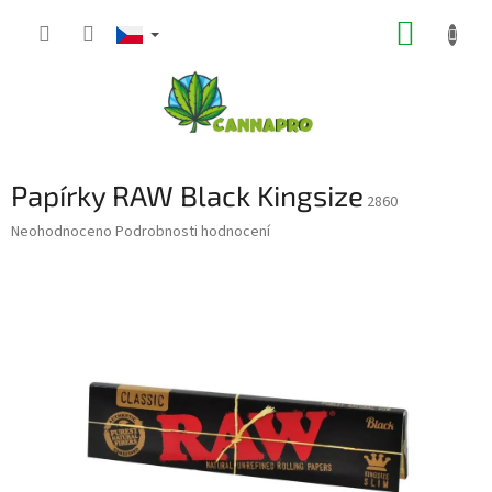
Přejít
NÁKUP
na
obsah
KOŠÍK
Papírky RAW Black Kingsize
2860
Průměrné
Neohodnoceno
Podrobnosti hodnocení
hodnocení
produktu
je
0,0
z
5
hvězdiček.