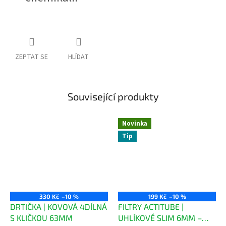
ZEPTAT SE
HLÍDAT
Související produkty
Novinka
Tip
330 Kč
–10 %
199 Kč
–10 %
DRTIČKA | KOVOVÁ 4DÍLNÁ
FILTRY ACTITUBE |
S KLIČKOU 63MM
UHLÍKOVÉ SLIM 6MM –