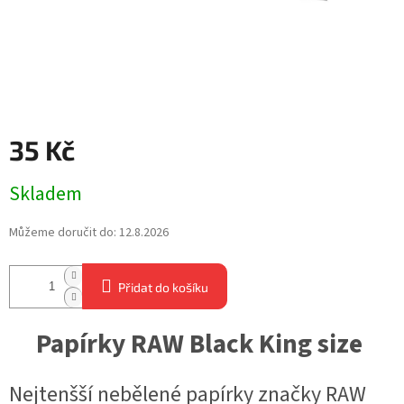
35 Kč
Měrná
Skladem
cena:
Můžeme doručit do:
12.8.2026
Přidat do košíku
Papírky RAW Black King size
Nejtenšší nebělené papírky značky RAW