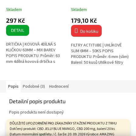
50KS
Skladem
Skladem
297 Kč
179,10 Kč
DETAIL
Do košíku
DRTIČKA | KOVOVÁ 4DÍLNÁ S
FILTRY ACTITUBE | UHLÍKOVÉ
KLIČKOU 63MM – MIX BAREV
SLIM 6MM – 50KS POPIS
POPIS PRODUKTU: Průměr: 63
PRODUKTU: Průměr: 6 mm (slim)
mm 4dílná kovová drtička s
Balení: 50 kusů Uhlíkové filtry
průhledným víčkem Skládací
actiTube pro jemnější a čistší
klička pro snadné mletí...
kouření...
Popis
Podobné (3)
Hodnocení
Detailní popis produktu
Popis produktu není dostupný
Doplňkové parametry
DŮLEŽITÉ UPOZORNĚNÍ PRO ZÁKAZNÍKY STAŽENÍ PRODUKTU Z TRHU
Dotčený produkt: CBD JELLY BLUE MANGO, CBD 200 mg, balení 20 ks
Datum minimální spotřeby / č. šarže: 20. 09. 2026 Výrobce: AMAZING
Kategorie
:
PAPÍRKY