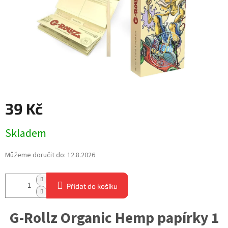
39 Kč
Měrná
Skladem
cena:
Můžeme doručit do:
12.8.2026
Přidat do košíku
G-Rollz Organic Hemp papírky 1