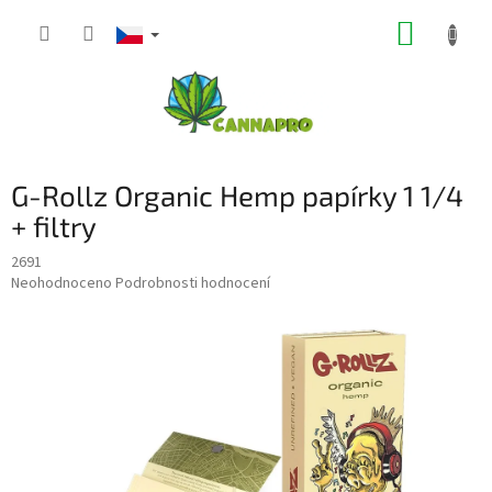
Přejít
NÁKUP
na
obsah
KOŠÍK
G-Rollz Organic Hemp papírky 1 1/4
+ filtry
2691
Průměrné
Neohodnoceno
Podrobnosti hodnocení
hodnocení
produktu
je
0,0
z
5
hvězdiček.