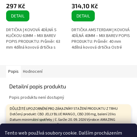
297 Kč
314,10 Kč
DETAIL
DETAIL
DRTIČKA | KOVOVÁ 4DÍLNÁ S
DRTIČKA AMSTERDAM | KOVOVÁ
KLIČKOU 63MM – MIX BAREV
4DÍLNÁ 40MM – MIX BAREV POPIS
POPIS PRODUKTU: Průměr: 63
PRODUKTU: Průměr: 40 mm
mm 4dílná kovová drtička s
4dílná kovová drtička Ostré
průhledným víčkem Skládací
zuby pro efektivní drcení bylin
klička pro snadné mletí...
Integrovaný...
Popis
Hodnocení
Detailní popis produktu
Popis produktu není dostupný
Doplňkové parametry
DŮLEŽITÉ UPOZORNĚNÍ PRO ZÁKAZNÍKY STAŽENÍ PRODUKTU Z TRHU
Dotčený produkt: CBD JELLY BLUE MANGO, CBD 200 mg, balení 20 ks
Datum minimální spotřeby / č. šarže: 20. 09. 2026 Výrobce: AMAZING
Kategorie
:
PAPÍRKY
HEALTH CARE s.r.o., Tovární 9, České Budějovice Státní zemědělská a
Hmotnost
:
0.1 kg
potravinářská inspekce na základě hodnocení zdravotního rizika
Tento web používá soubory cookie. Dalším procházením
vypracovaného Státním zdravotním ústavem vyhodnotila tento