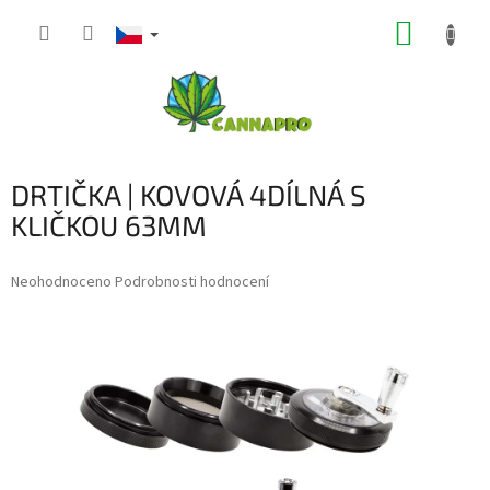
Přejít
NÁKUP
na
obsah
KOŠÍK
DRTIČKA | KOVOVÁ 4DÍLNÁ S
KLIČKOU 63MM
Průměrné
Neohodnoceno
Podrobnosti hodnocení
hodnocení
produktu
je
0,0
z
5
hvězdiček.