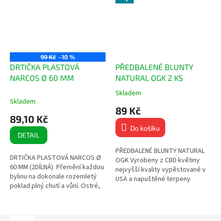
99 Kč
–10 %
DRTIČKA PLASTOVÁ
PŘEDBALENÉ BLUNTY
NARCOS Ø 60 MM
NATURAL OGK 2 KS
Skladem
Průměrné
Skladem
hodnocení
89 Kč
produktu
89,10 Kč
je
Do košíku
5,0
DETAIL
z
5
PŘEDBALENÉ BLUNTY NATURAL
DRTIČKA PLASTOVÁ NARCOS Ø
hvězdiček.
OGK Vyrobeny z CBD květiny
60 MM (2DÍLNÁ) Přemění každou
nejvyšší kvality vypěstované v
bylinu na dokonale rozemletý
USA a napuštěné terpeny
poklad plný chutí a vůní. Ostré,
americké výroby! Zvýšená
tvrdé a odolné zuby 2dílná
odolnost proti roztržení Ručně...
Průměr: 60 mm...