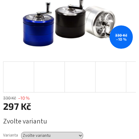
330 Kč
–10 %
330 Kč
–10 %
297 Kč
Měrná
Zvolte variantu
cena:
Varianta