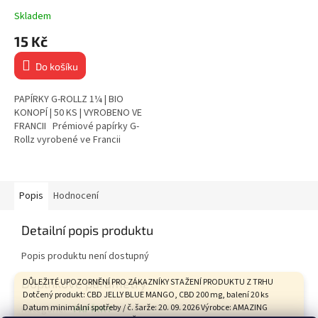
Skladem
15 Kč
Do košíku
PAPÍRKY G-ROLLZ 1¼ | BIO
KONOPÍ | 50 KS | VYROBENO VE
FRANCII Prémiové papírky G-
Rollz vyrobené ve Francii
Lisovaná organická konopná
vlákna pro čisté a...
Popis
Hodnocení
Detailní popis produktu
Popis produktu není dostupný
Doplňkové parametry
DŮLEŽITÉ UPOZORNĚNÍ PRO ZÁKAZNÍKY STAŽENÍ PRODUKTU Z TRHU
Dotčený produkt: CBD JELLY BLUE MANGO, CBD 200 mg, balení 20 ks
Datum minimální spotřeby / č. šarže: 20. 09. 2026 Výrobce: AMAZING
Kategorie
:
PAPÍRKY