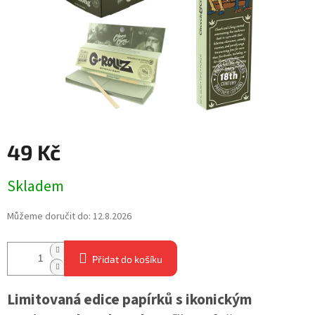
49 Kč
Měrná
Skladem
cena:
Můžeme doručit do:
12.8.2026
Přidat do košíku
Limitovaná edice papírků s ikonickým