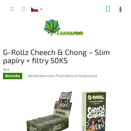
Přejít
NÁKUP
na
obsah
KOŠÍK
G-Rollz Cheech & Chong – Slim
papíry + filtry 50KS
934
Průměrné
Neohodnoceno
Podrobnosti hodnocení
Novinka
hodnocení
produktu
je
0,0
z
5
hvězdiček.