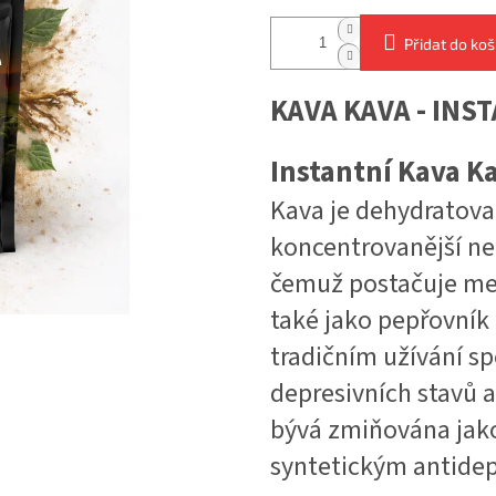
Přidat do koš
KAVA KAVA - INS
Instantní Kava K
Kava je dehydratovan
koncentrovanější ne
čemuž postačuje me
také jako pepřovník 
tradičním užívání s
depresivních stavů 
bývá zmiňována jako 
syntetickým antide