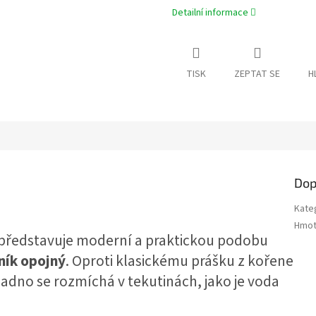
Detailní informace
TISK
ZEPTAT SE
H
Dop
Kate
Hmot
představuje moderní a praktickou podobu
ník opojný
. Oproti klasickému prášku z kořene
nadno se rozmíchá v tekutinách, jako je voda