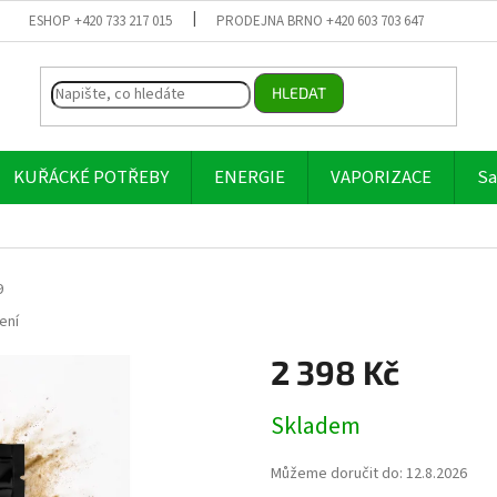
ESHOP +420 733 217 015
PRODEJNA BRNO +420 603 703 647
HLEDAT
KUŘÁCKÉ POTŘEBY
ENERGIE
VAPORIZACE
Sa
9
ení
2 398 Kč
Měrná
Skladem
cena:
Můžeme doručit do:
12.8.2026