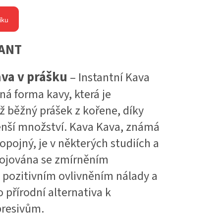
íku
TANT
ava v prášku
– Instantní Kava
á forma kavy, která je
ž běžný prášek z kořene, díky
nší množství. Kava Kava, známá
opojný, je v některých studiích a
pojována se zmírněním
a pozitivním ovlivněním nálady a
přírodní alternativa k
presivům.