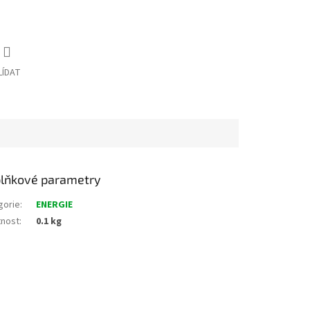
LÍDAT
lňkové parametry
gorie
:
ENERGIE
nost
:
0.1 kg