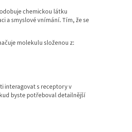
apodobuje chemickou látku
ci a smyslové vnímání. Tím, že se
načuje molekulu složenou z:
i interagovat s receptory v
ud byste potřeboval detailnější