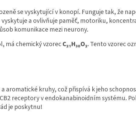
rozeně se vyskytující v konopí. Funguje tak, že n
 vyskytuje a ovlivňuje paměť, motoriku, koncentra
působ komunikace mezi neurony.
ol, má chemický vzorec
C₂₁H₃₀O₂
. Tento vzorec oz
 a aromatické kruhy, což přispívá k jeho schopnost
a CB2 receptory v endokanabinoidním systému. Pok
rád je poskytnu!