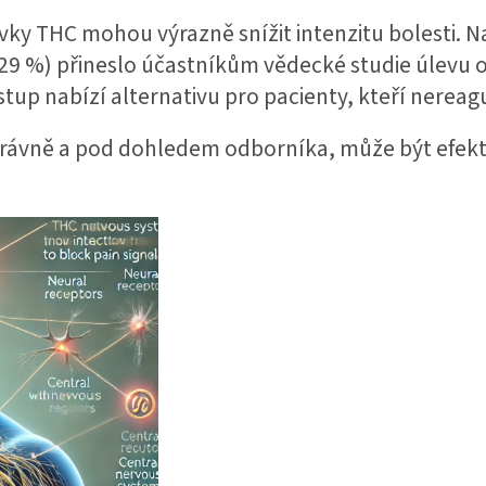
dávky THC mohou výrazně snížit intenzitu bolesti. 
29 %) přineslo účastníkům vědecké studie úlevu o
stup nabízí alternativu pro pacienty, kteří nereagu
právně a pod dohledem odborníka, může být efe