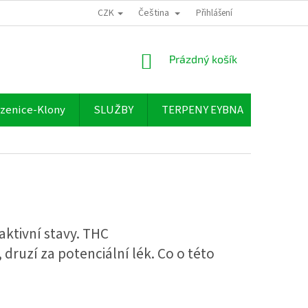
CZK
Čeština
Přihlášení
NÁKUPNÍ
Prázdný košík
KOŠÍK
zenice-Klony
SLUŽBY
TERPENY EYBNA
O NÁS
ktivní stavy. THC
druzí za potenciální lék. Co o této