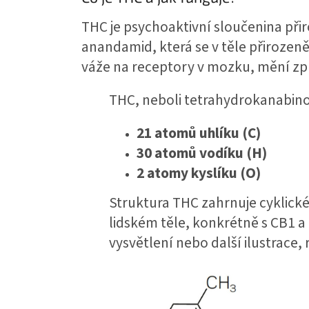
THC je psychoaktivní sloučenina při
anandamid, která se v těle přirozeně
váže na receptory v mozku, mění z
THC, neboli tetrahydrokanabin
21 atomů uhlíku (C)
30 atomů vodíku (H)
2 atomy kyslíku (O)
Struktura THC zahrnuje cyklické
lidském těle, konkrétně s CB1 
vysvětlení nebo další ilustrace, 