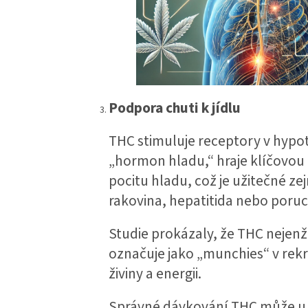
Podpora chuti k jídlu
THC stimuluje receptory v hypo
„hormon hladu,“ hraje klíčovou r
pocitu hladu, což je užitečné ze
rakovina, hepatitida nebo poruc
Studie prokázaly, že THC nejenže
označuje jako „munchies“ v rekr
živiny a energii.
Správné dávkování THC může u n