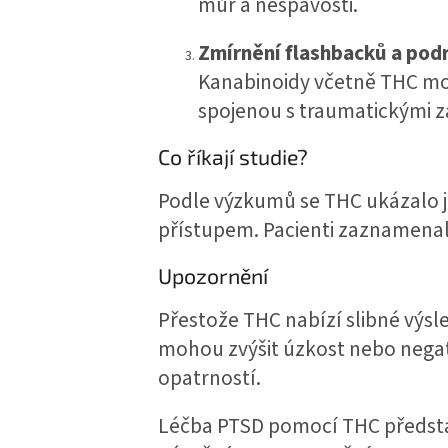
můr a nespavosti.
Zmírnění flashbacků a pod
Kanabinoidy včetně THC mo
spojenou s traumatickými zá
Co říkají studie?
Podle výzkumů se THC ukázalo j
přístupem. Pacienti zaznamenali
Upozornění
Přestože THC nabízí slibné výsl
mohou zvýšit úzkost nebo negativ
opatrností.
Léčba PTSD pomocí THC představuj