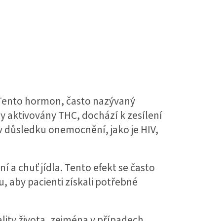
 Tento hormon, často nazývaný
ory aktivovány THC, dochází k zesílení
u v důsledku onemocnění, jako je HIV,
í a chuť jídla. Tento efekt se často
, aby pacienti získali potřebné
ity života, zejména v případech,