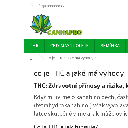
Přejít
info@cannapro.cz
na
obsah
THR
CBD-MASTI-OLEJE
SEMÍNKA
Domů
Co je THC? Jaké má výhody ?
co je THC a jaké má výhody
THC: Zdravotní přínosy a rizika, 
Když mluvíme o kanabinoidech, čast
(tetrahydrokanabinol) však vyvolává 
látce skutečně víme a jak může ovliv
Co je THC a jak funguje?