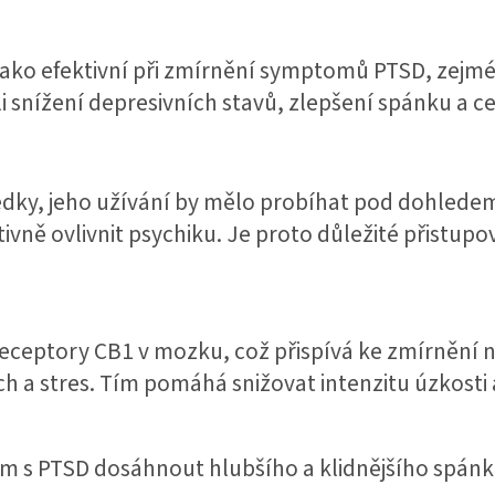
ako efektivní při zmírnění symptomů PTSD, zejmé
 snížení depresivních stavů, zlepšení spánku a c
edky, jeho užívání by mělo probíhat pod dohledem
ně ovlivnit psychiku. Je proto důležité přistupova
receptory CB1 v mozku, což přispívá ke zmírnění 
 a stres. Tím pomáhá snižovat intenzitu úzkosti 
s PTSD dosáhnout hlubšího a klidnějšího spánku