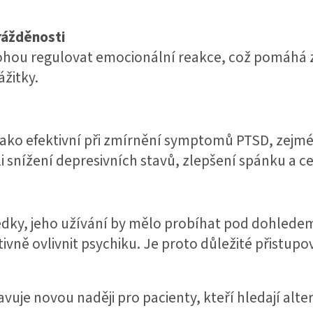
rážděnosti
hou regulovat emocionální reakce, což pomáhá z
žitky.
ako efektivní při zmírnění symptomů PTSD, zejmé
 snížení depresivních stavů, zlepšení spánku a c
edky, jeho užívání by mělo probíhat pod dohledem
ně ovlivnit psychiku. Je proto důležité přistupova
e novou naději pro pacienty, kteří hledají altern