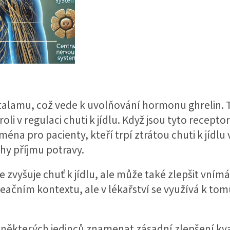
talamu, což vede k uvolňování hormonu ghrelin.
oli v regulaci chuti k jídlu. Když jsou tyto recept
jména pro pacienty, kteří trpí ztrátou chuti k jídl
hy příjmu potravy.
 zvyšuje chuť k jídlu, ale může také zlepšit vnímán
eačním kontextu, ale v lékařství se využívá k tomu
ěkterých jedinců znamenat zásadní zlepšení kval