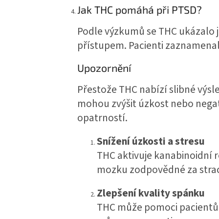
Jak THC pomáhá při PTSD?
Podle výzkumů se THC ukázalo j
přístupem. Pacienti zaznamenali
Upozornění
Přestože THC nabízí slibné výsl
mohou zvýšit úzkost nebo negativ
opatrností.
Snížení úzkosti a stresu
THC aktivuje kanabinoidní 
mozku zodpovědné za strach
Zlepšení kvality spánku
THC může pomoci pacientům 