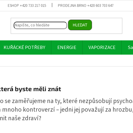
ESHOP +420 733 217 015
PRODEJNA BRNO +420 603 703 647
HLEDAT
KUŘÁCKÉ POTŘEBY
ENERGIE
VAPORIZACE
Sa
která byste měli znát
o se zaměřujeme na ty, které nezpůsobují psychoa
mnoho kontroverzí – jedni jej považují za hrozbu, 
nit naše zdraví?