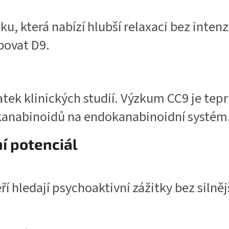
tku, která nabízí hlubší relaxaci bez inte
bovat D9.
atek klinických studií. Výzkum CC9 je tepr
 kanabinoidů na endokanabinoidní systém
í potenciál
í hledají psychoaktivní zážitky bez silněj