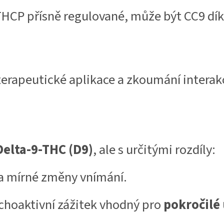
THCP přísně regulované, může být CC9 dík
terapeutické aplikace a zkoumání interak
Delta-9-THC (D9)
, ale s určitými rozdíly:
 a mírné změny vnímání.
ychoaktivní zážitek vhodný pro
pokročilé 