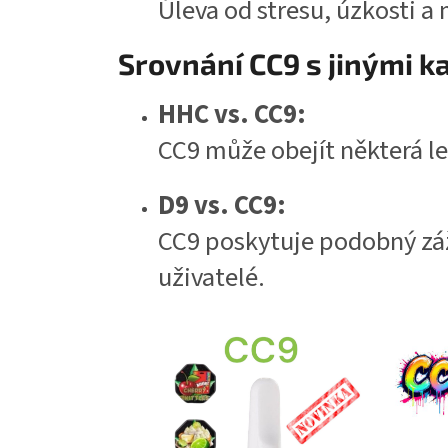
Úleva od stresu, úzkosti a 
Srovnání CC9 s jinými k
HHC vs. CC9:
CC9 může obejít některá le
D9 vs. CC9:
CC9 poskytuje podobný záži
uživatelé.