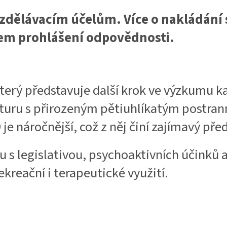
vzdělávacím účelům. Více o nakládání
šem prohlášení odpovědnosti.
který představuje další krok ve výzkumu 
kturu s přirozeným pětiuhlíkatým postran
 je náročnější, což z něj činí zajímavý 
du s legislativou, psychoaktivních účinků
kreační i terapeutické využití.