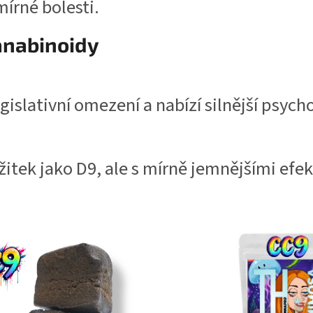
mírné bolesti.
anabinoidy
gislativní omezení a nabízí silnější psych
tek jako D9, ale s mírně jemnějšími efekt