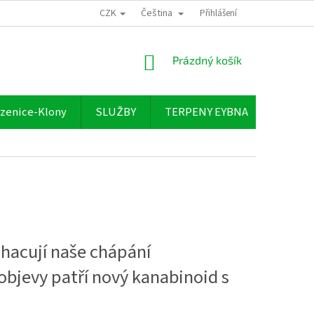
CZK
Čeština
Přihlášení
NÁKUPNÍ
Prázdný košík
KOŠÍK
zenice-Klony
SLUŽBY
TERPENY EYBNA
O NÁS
ohacují naše chápání
objevy patří nový kanabinoid s