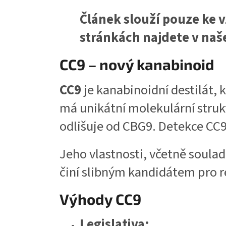
Článek slouží pouze ke 
stránkách najdete v na
CC9 – nový kanabinoid
CC9
je kanabinoidní destilát, 
má unikátní molekulární stru
odlišuje od CBG9. Detekce CC9
Jeho vlastnosti, včetně soula
činí slibným kandidátem pro re
Výhody CC9
Legislativa: