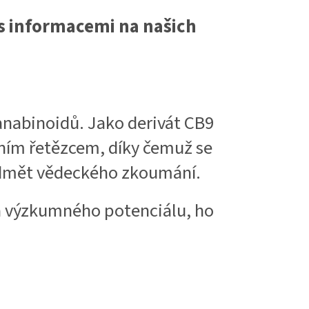
 s informacemi na našich
kanabinoidů. Jako derivát CB9
ním řetězcem, díky čemuž se
předmět vědeckého zkoumání.
 a výzkumného potenciálu, ho