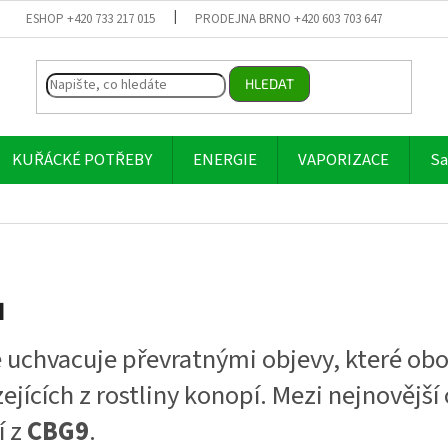
ESHOP +420 733 217 015
PRODEJNA BRNO +420 603 703 647
HLEDAT
KUŘÁCKÉ POTŘEBY
ENERGIE
VAPORIZACE
Sa
u
 uchvacuje převratnými objevy, které ob
ících z rostliny konopí. Mezi nejnovější 
í z
CBG9
.