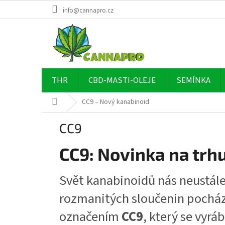
Přejít
info@cannapro.cz
na
obsah
THR
CBD-MASTI-OLEJE
SEMÍNKA
Domů
CC9 – Nový kanabinoid
CC9
CC9: Novinka na trh
Svět kanabinoidů nás neustále
rozmanitých sloučenin pocházej
označením
CC9
, který se vyráb