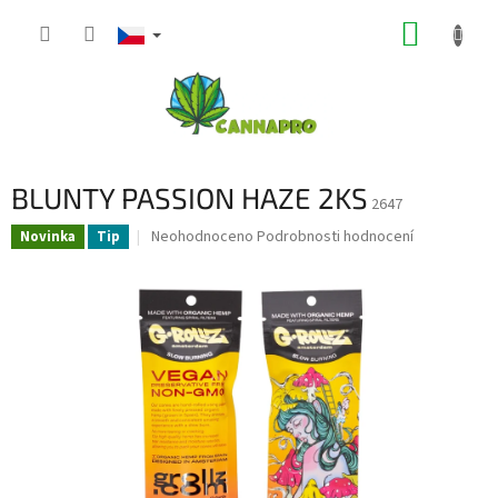
Přejít
NÁKUP
na
obsah
KOŠÍK
BLUNTY PASSION HAZE 2KS
2647
Průměrné
Neohodnoceno
Podrobnosti hodnocení
Novinka
Tip
hodnocení
produktu
je
0,0
z
5
hvězdiček.