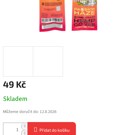
49 Kč
Měrná
Skladem
cena:
Můžeme doručit do:
12.8.2026
Přidat do košíku