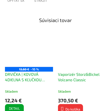
OPÝTAŤ SA
STRÁŽIŤ
Súvisiaci tovar
13,60 €
–10 %
DRVIČKA | KOVOVÁ
Vaporizér Storz&Bickel
4DIELNA S KĽUČKOU
Volcano Classic
63MM
Skladem
Skladem
12,24 €
370,50 €
DETAIL
Do košíka