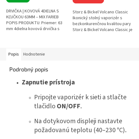
DRVIČKA | KOVOVÁ 4DIELNA S
Storz & Bickel Volcano Classic
KĽUČKOU 63MM – MIX FARIEB
Ikonický stolný vaporizér s
POPIS PRODUKTU: Priemer: 63
bezkonkurenčnou kvalitou pary
mm 4dielna kovová drvička s
Storz & Bickel Volcano Classic je
priesvitným viečkom Skladacia
legendárny stolný vaporizér,
kľučka pre pohodlné...
ktorý sa stal...
Popis
Hodnotenie
Podrobný popis
Zapnutie prístroja
Pripojte vaporizér k sieti a stlačte
tlačidlo
ON/OFF
.
Na dotykovom displeji nastavte
požadovanú teplotu (40–230 °C).