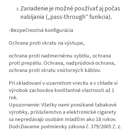
Zariadenie je možné používať aj počas
nabíjania („pass-through“ funkcia).
-Bezpečnostná konfigurácia
Ochrana proti skratu na výstupe,
ochrana proti nadmernému vybitiu, ochrana
proti prepätiu. Ochrana, nadprúdová ochrana,
ochrana proti skratu vnútorných káblov.
Pri skladovaní v uzavretom vrecku a v chlade si
výrobok zachováva konštantné vlastnosti až 1
rok.
Upozornenie: Všetky nami ponúkané tabakové
výrobky, príslušenstvo a elektronické cigarety
sa nepredávajú osobám mladším ako 18 rokov.
Dodržiavame podmienky zákona č. 379/2005 Z. z.