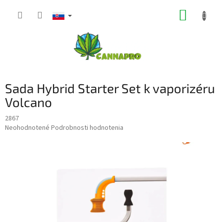
Prejsť
NÁKUP
na
obsah
KOŠÍK
Sada Hybrid Starter Set k vaporizéru
Volcano
2867
Priemerné
Neohodnotené
Podrobnosti hodnotenia
hodnotenie
produktu
je
0,0
z
5
hviezdičiek.