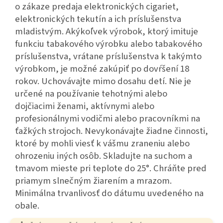
o zákaze predaja elektronických cigariet,
elektronických tekutín a ich príslušenstva
mladistvým. Akýkoľvek výrobok, ktorý imituje
funkciu tabakového výrobku alebo tabakového
príslušenstva, vrátane príslušenstva k takýmto
výrobkom, je možné zakúpiť po dovŕšení 18
rokov. Uchovávajte mimo dosahu detí. Nie je
určené na používanie tehotnými alebo
dojčiacimi ženami, aktívnymi alebo
profesionálnymi vodičmi alebo pracovníkmi na
ťažkých strojoch. Nevykonávajte žiadne činnosti,
ktoré by mohli viesť k vášmu zraneniu alebo
ohrozeniu iných osôb. Skladujte na suchom a
tmavom mieste pri teplote do 25°. Chráňte pred
priamym slnečným žiarením a mrazom.
Minimálna trvanlivosť do dátumu uvedeného na
obale.