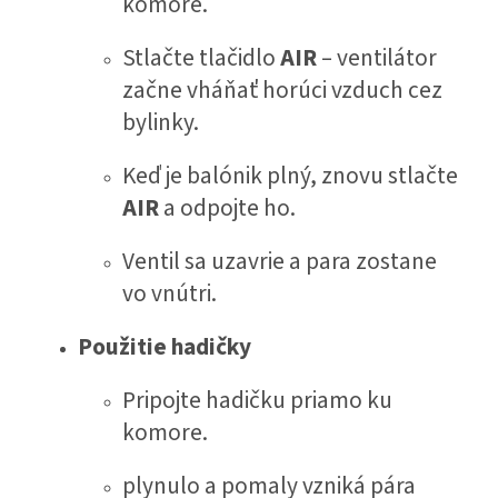
komore.
Stlačte tlačidlo
AIR
– ventilátor
začne vháňať horúci vzduch cez
bylinky.
Keď je balónik plný, znovu stlačte
AIR
a odpojte ho.
Ventil sa uzavrie a para zostane
vo vnútri.
Použitie hadičky
Pripojte hadičku priamo ku
komore.
plynulo a pomaly vzniká pára