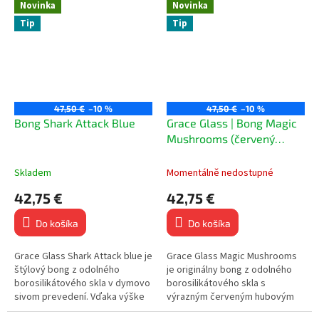
odolného...
cigaretových papierikov a...
Novinka
Novinka
Tip
Tip
47,50 €
–10 %
47,50 €
–10 %
Bong Shark Attack Blue
Grace Glass | Bong Magic
Mushrooms (červený
vršek)
Skladem
Momentálně nedostupné
42,75 €
42,75 €
Do košíka
Do košíka
Grace Glass Shark Attack blue je
Grace Glass Magic Mushrooms
štýlový bong z odolného
je originálny bong z odolného
borosilikátového skla v dymovo
borosilikátového skla s
sivom prevedení. Vďaka výške
výrazným červeným hubovým
27,5 cm, 18,8 mm zábrusu a
náustkom. Vďaka výške 24,5 cm,