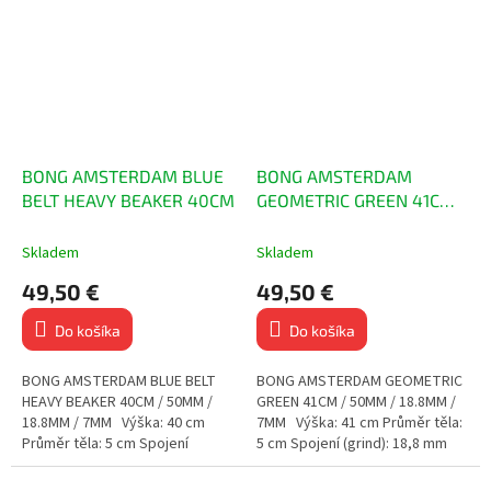
klasickým vzhľadom...
ponúka...
BONG AMSTERDAM BLUE
BONG AMSTERDAM
BELT HEAVY BEAKER 40CM
GEOMETRIC GREEN 41CM /
50MM / 18.8MM / 7MM
Skladem
Skladem
49,50 €
49,50 €
Do košíka
Do košíka
BONG AMSTERDAM BLUE BELT
BONG AMSTERDAM GEOMETRIC
HEAVY BEAKER 40CM / 50MM /
GREEN 41CM / 50MM / 18.8MM /
18.8MM / 7MM Výška: 40 cm
7MM Výška: 41 cm Průměr těla:
Průměr těla: 5 cm Spojení
5 cm Spojení (grind): 18,8 mm
(grind): 18,8 mm Tloušťka skla: 7
Tloušťka skla: 7 mm
mm...
Limitovaná...