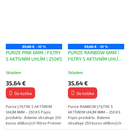
papieriky,1x konopný knôt,1x
pre väčšinu dutiniek,...
trhacie...
39,60 €
–10 %
39,60 €
–10 %
PURIZE PINK 6MM | FILTRY
PURIZE RAINBOW 6MM |
S AKTIVNÍM UHLÍM | 250KS
FILTRY S AKTIVNÍM UHLÍM
| 250KS
Skladem
Skladem
35,64 €
35,64 €
Do košíka
Do košíka
Purize | FILTRE S AKTÍVNYM
Purize RAINBOW | FILTRE S
UHLÍM 6MM – 250 KS Popis
AKTÍVNYM UHLÍM 6MM – 250 KS
produktu : Balenie obsahuje 250
Popis produktu : Balenie
kusov uhlíkových filtrov Priemer
obsahuje 250 kusov uhlíkových
6 mm – ideálne pre väčšinu
filtrov Priemer 6 mm – ideálne