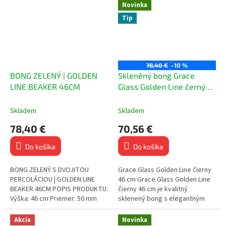
Novinka
Tip
78,40 €
–10 %
BONG ZELENÝ | GOLDEN
Skleněný bong Grace
LINE BEAKER 46CM
Glass Golden Line černý
46 cm
Skladem
Skladem
78,40 €
70,56 €
Do košíka
Do košíka
BONG ZELENÝ S DVOJITOU
Grace Glass Golden Line čierny
PERCOLÁCIOU | GOLDEN LINE
46 cm Grace Glass Golden Line
BEAKER 46CM POPIS PRODUKTU:
čierny 46 cm je kvalitný
Výška: 46 cm Priemer: 50 mm
sklenený bong s elegantným
Zásuvka: 29.2 mm Kotel: 18.1
dizajnom, ktorý kombinuje
mm Sklenený bong v...
odolné 5 mm sklo a účinnú
Akcia
Novinka