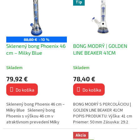
Tip
88,80 €
–10 %
Sklenený bong Phoenix 46
BONG MODRÝ | GOLDEN
cm – Milky Blue
LINE BEAKER 41CM
Skladem
Skladem
79,92 €
78,40 €
Do košíka
Do košíka
Sklenený bong Phoenix 46 cm –
BONG MODRÝ S PERCOLÁCIOU |
Milky Blue Sklenený bong
GOLDEN LINE BEAKER 41CM
Phoenix s výškou 46 cm v
POPIS PRODUKTU: Výška: 41 cm
atraktívnom prevedení Milky
Priemer: 50 mm Zásuvka: 29.2
Blue so zlatými detailmi spája
mm Sklenený bong v tvare
moderný dizajn, kvalitné...
beakera s perkoláciou...
Akcia