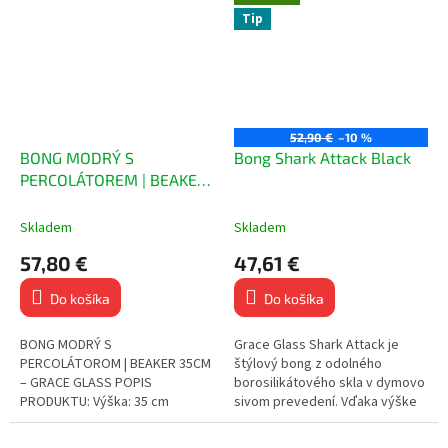
borosilikátového skla...
Tip
52,90 €
–10 %
BONG MODRÝ S
Bong Shark Attack Black
PERCOLÁTOREM | BEAKER
35CM – GRACE GLASS
Skladem
Skladem
57,80 €
47,61 €
Do košíka
Do košíka
BONG MODRÝ S
Grace Glass Shark Attack je
PERCOLÁTOROM | BEAKER 35CM
štýlový bong z odolného
– GRACE GLASS POPIS
borosilikátového skla v dymovo
PRODUKTU: Výška: 35 cm
sivom prevedení. Vďaka výške
Priemer: 45 mm Zásuvka: 18.8
27,5 cm, 18,8 mm zábrusu a
mm Stabilný beaker tvar s
kvalitnému spracovaniu