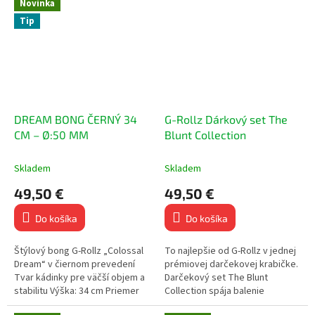
borosilikátového skla
Novinka
odolného...
Tip
DREAM BONG ČERNÝ 34
G-Rollz Dárkový set The
CM – Ø:50 MM
Blunt Collection
Skladem
Skladem
49,50 €
49,50 €
Do košíka
Do košíka
Štýlový bong G-Rollz „Colossal
To najlepšie od G-Rollz v jednej
Dream“ v čiernom prevedení
prémiovej darčekovej krabičke.
Tvar kádinky pre väčší objem a
Darčekový set The Blunt
stabilitu Výška: 34 cm Priemer
Collection spája balenie
tela: 50 mm Vyrobený z
najpredávanejších blunt wrapov,