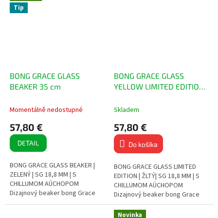
a...
Tip
BONG GRACE GLASS
BONG GRACE GLASS
BEAKER 35 cm
YELLOW LIMITED EDITION
35 cm
Momentálně nedostupné
Skladem
57,80 €
57,80 €
DETAIL
Do košíka
BONG GRACE GLASS BEAKER |
BONG GRACE GLASS LIMITED
ZELENÝ | SG 18,8 MM | S
EDITION | ŽLTÝ| SG 18,8 MM | S
CHILLUMOM AÚCHOPOM
CHILLUMOM AÚCHOPOM
Dizajnový beaker bong Grace
Dizajnový beaker bong Grace
Glass so zelenými detailmi
Glass Limited Edition so žltými
Vyrobený z pevného
detailmi Vyrobený z pevného...
Novinka