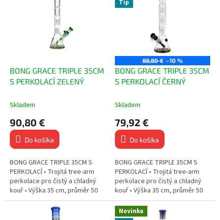
Tip
i
p
Abecedne
e
i
p
s
r
p
o
r
d
o
88,80 €
–10 %
u
d
BONG GRACE TRIPLE 35CM
BONG GRACE TRIPLE 35CM
k
u
S PERKOLACÍ ZELENÝ
S PERKOLACÍ ČERNÝ
t
k
o
t
Skladem
Skladem
v
o
90,80 €
79,92 €
v
Do košíka
Do košíka
BONG GRACE TRIPLE 35CM S
BONG GRACE TRIPLE 35CM S
PERKOLACÍ • Trojitá tree-arm
PERKOLACÍ • Trojitá tree-arm
perkolace pro čistý a chladný
perkolace pro čistý a chladný
kouř • Výška 35 cm, průměr 50
kouř • Výška 35 cm, průměr 50
mm – pohodlný tah • Stabilní
mm – pohodlný tah • Stabilní
beaker základna • Odolné...
beaker základna • Odolné...
Novinka