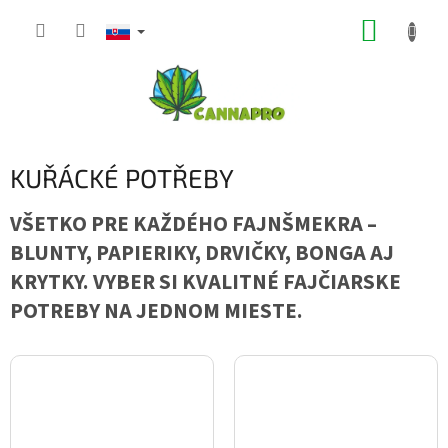
Prejsť
NÁKUP
na
obsah
KOŠÍK
KUŘÁCKÉ POTŘEBY
VŠETKO PRE KAŽDÉHO FAJNŠMEKRA –
BLUNTY, PAPIERIKY, DRVIČKY, BONGA AJ
KRYTKY. VYBER SI KVALITNÉ FAJČIARSKE
POTREBY NA JEDNOM MIESTE.