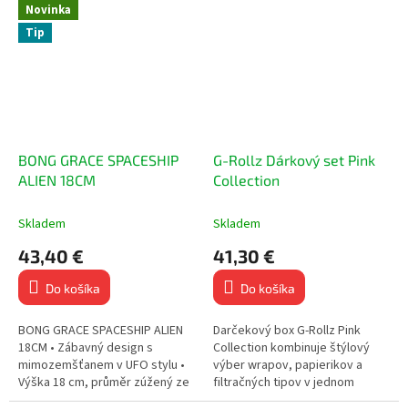
kvalitnému spracovaniu
18,8 mm zábrusu a kvalitnému...
Novinka
ponúka...
Tip
BONG GRACE SPACESHIP
G-Rollz Dárkový set Pink
ALIEN 18CM
Collection
Skladem
Skladem
43,40 €
41,30 €
Do košíka
Do košíka
BONG GRACE SPACESHIP ALIEN
Darčekový box G-Rollz Pink
18CM • Zábavný design s
Collection kombinuje štýlový
mimozemšťanem v UFO stylu •
výber wrapov, papierikov a
Výška 18 cm, průměr zúžený ze
filtračných tipov v jednom
70 mm na 25 mm • Pohodlný
prémiovom sete. Navrhnutý v