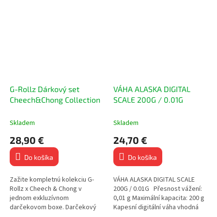
dutiniek, jointov a...
pre väčšinu dutiniek,...
G-Rollz Dárkový set
VÁHA ALASKA DIGITAL
Cheech&Chong Collection
SCALE 200G / 0.01G
Skladem
Skladem
28,90 €
24,70 €
Do košíka
Do košíka
Zažite kompletnú kolekciu G-
VÁHA ALASKA DIGITAL SCALE
Rollz x Cheech & Chong v
200G / 0.01G Přesnost vážení:
jednom exkluzívnom
0,01 g Maximální kapacita: 200 g
darčekovom boxe. Darčekový
Kapesní digitální váha vhodná
set Cheech & Chong Blunt
pro zlato, stříbro, mince,...