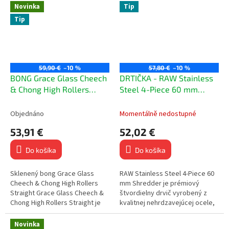
filtráciu...
Novinka
Tip
Tip
59,90 €
–10 %
57,80 €
–10 %
BONG Grace Glass Cheech
DRTIČKA - RAW Stainless
& Chong High Rollers
Steel 4-Piece 60 mm
Straight
Shredder
Objednáno
Momentálně nedostupné
53,91 €
52,02 €
Do košíka
Do košíka
Sklenený bong Grace Glass
RAW Stainless Steel 4-Piece 60
Cheech & Chong High Rollers
mm Shredder je prémiový
Straight Grace Glass Cheech &
štvordielny drvič vyrobený z
Chong High Rollers Straight je
kvalitnej nehrdzavejúcej ocele,
elegantný sklenený bong
ktorý kombinuje maximálnu
inšpirovaný legendárnou...
pevnosť, precízne spracovanie
Novinka