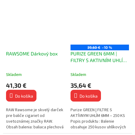
náustek a jemné tahy • Kvalitní...
odvážnom ružovom štýle
predstavuje...
39,60 €
–10 %
RAWSOME Dárkový box
PURIZE GREEN 6MM |
FILTRY S AKTIVNÍM UHLÍM
| 250KS
Skladem
Skladem
41,30 €
35,64 €
Do košíka
Do košíka
RAW Rawsome je skvelý darček
Purize GREEN | FILTRE S
pre baliče cigariet od
AKTÍVNYM UHLÍM 6MM – 250 KS
svetoznámej značky RAW.
Popis produktu : Balenie
Obsah balenia: baliaca plechová
obsahuje 250 kusov uhlíkových
plocha 27x17cm,3x raw ks
filtrov Priemer 6 mm – ideálne