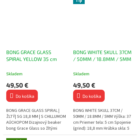
Tip
BONG GRACE GLASS
BONG WHITE SKULL 37CM
SPIRAL YELLOW 35 cm
/ 50MM / 18.8MM / 5MM
Skladem
Skladem
49,50 €
49,50 €
Do košíka
Do košíka
BONG GRACE GLASS SPIRAL |
BONG WHITE SKULL 37CM /
ŽLTÝ| SG 18,8 MM | S CHILLUMOM
50MM / 18.8MM / 5MM Výška: 37
AÚCHOPOM Dizajnový beaker
cm Priemer tela: 5 cm Spojenie
bong Grace Glass so žltými
(grind): 18,8 mm Hrúbka skla: 5
detailmi Vyrobený z pevného
mm Limitovaná edícia s bielym...