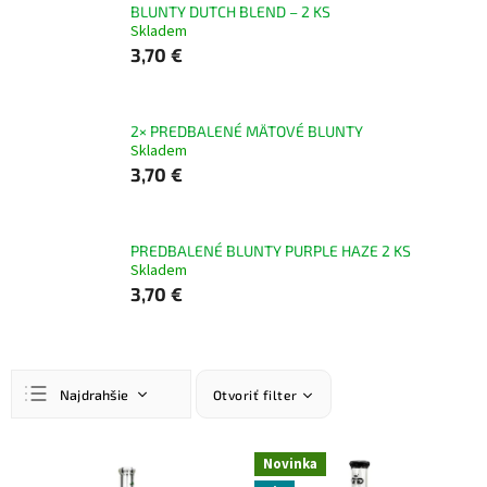
BLUNTY DUTCH BLEND – 2 KS
Skladem
3,70 €
2× PREDBALENÉ MÄTOVÉ BLUNTY
Skladem
3,70 €
PREDBALENÉ BLUNTY PURPLE HAZE 2 KS
Skladem
3,70 €
R
Najdrahšie
Otvoriť filter
a
d
Najlacnejšie
e
V
Novinka
n
ý
Najpredávanejšie