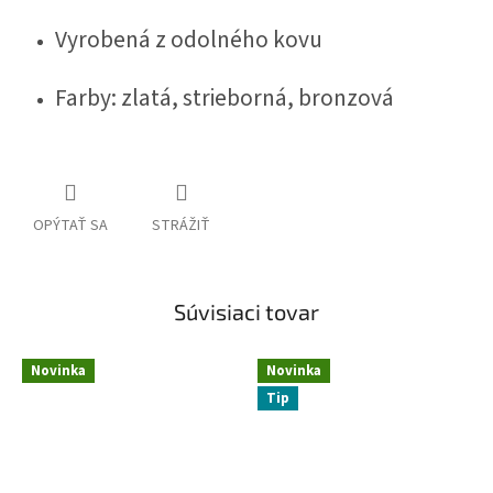
Vyrobená z odolného kovu
Farby: zlatá, strieborná, bronzová
OPÝTAŤ SA
STRÁŽIŤ
Súvisiaci tovar
Novinka
Novinka
Tip