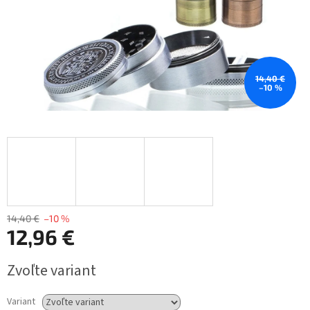
14,40 €
–10 %
14,40 €
–10 %
12,96 €
Jednotková
Zvoľte variant
cena:
Variant