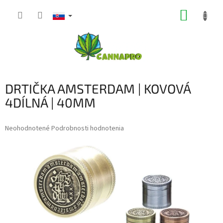
Prejsť
NÁKUP
na
obsah
KOŠÍK
DRTIČKA AMSTERDAM | KOVOVÁ
4DÍLNÁ | 40MM
Priemerné
Neohodnotené
Podrobnosti hodnotenia
hodnotenie
produktu
je
0,0
z
5
hviezdičiek.