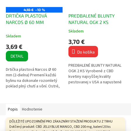
4,10 €
–10 %
DRTIČKA PLASTOVÁ
PREDBALENÉ BLUNTY
NARCOS Ø 60 MM
NATURAL OGK 2 KS
Skladem
Priemerné
Skladem
hodnotenie
3,70 €
produktu
3,69 €
je
Do košíka
5,0
DETAIL
z
5
PREDBALENÉ BLUNTY NATURAL
Drtička plastová Narcos Ø 60
hviezdičiek.
OGK 2 KS Vyrobené z CBD
mm (2-dielna) Premení každú
kvetiny najvyššej kvality
bylinu na dokonale rozomletý
pestovanej v USA a napustené
poklad plný chutí a vôní. Ostré,
terpénmi americkej výroby!
tvrdé a odolné zuby 2-dielna
Zvýšená odolnosť proti
Priemer: 60 mm Hlboký...
roztrhnutiu Ručne...
Popis
Hodnotenie
DŮLEŽITÉ UPOZORNĚNÍ PRO ZÁKAZNÍKY STAŽENÍ PRODUKTU Z TRHU
Podrobný popis
Dotčený produkt: CBD JELLY BLUE MANGO, CBD 200 mg, balení 20 ks