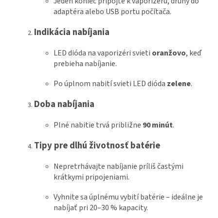
Jeden koniec pripojte k vaporizéru, druhý do
adaptéra alebo USB portu počítača.
Indikácia nabíjania
LED dióda na vaporizéri svieti
oranžovo
, keď
prebieha nabíjanie.
Po úplnom nabití svieti LED dióda
zelene
.
Doba nabíjania
Plné nabitie trvá približne
90 minút
.
Tipy pre dlhú životnosť batérie
Nepretrhávajte nabíjanie príliš častými
krátkymi pripojeniami.
Vyhnite sa úplnému vybití batérie – ideálne je
nabíjať pri 20–30 % kapacity.