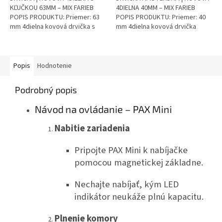
KĽUČKOU 63MM – MIX FARIEB
4DIELNA 40MM – MIX FARIEB
POPIS PRODUKTU: Priemer: 63
POPIS PRODUKTU: Priemer: 40
mm 4dielna kovová drvička s
mm 4dielna kovová drvička
priesvitným viečkom Skladacia
Ostré zuby pre účinné mletie
kľučka pre pohodlné...
byliniek Integrovaný...
Popis
Hodnotenie
Podrobný popis
Návod na ovládanie – PAX Mini
Nabitie zariadenia
Pripojte PAX Mini k nabíjačke
pomocou magnetickej základne.
Nechajte nabíjať, kým LED
indikátor neukáže plnú kapacitu.
Plnenie komory