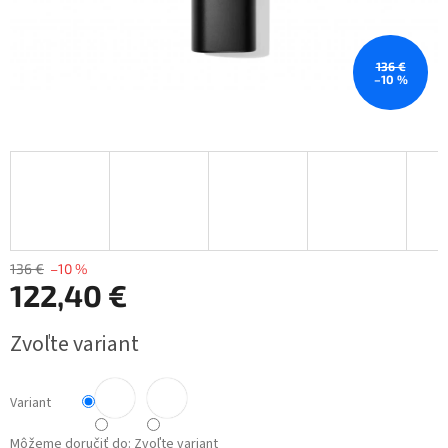
136 €
–10 %
136 €
–10 %
122,40 €
Jednotková
Zvoľte variant
cena:
Variant
Môžeme doručiť do:
Zvoľte variant