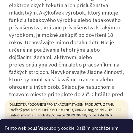
elektronických tekutín a ich príslušenstva
mladistvým. Akýkoľvek výrobok, ktorý imituje
funkciu tabakového výrobku alebo tabakového
príslušenstva, vrátane príslušenstva k takýmto
výrobkom, je možné zakúpiť po dovŕšení 18
rokov. Uchovávajte mimo dosahu detí. Nie je
určené na používanie tehotnými alebo
dojčiacimi ženami, aktívnymi alebo
profesionálnymi vodičmi alebo pracovníkmi na
ťažkých strojoch. Nevykonávajte žiadne činnosti,
ktoré by mohli viesť k vášmu zraneniu alebo
ohrozeniu iných osôb. Skladujte na suchom a
tmavom mieste pri teplote do 25°. Chráňte pred
priamym slnečným žiarením a mrazom.
DŮLEŽITÉ UPOZORNĚNÍ PRO ZÁKAZNÍKY STAŽENÍ PRODUKTU Z TRHU
Minimálna trvanlivosť do dátumu uvedeného na
Dotčený produkt: CBD JELLY BLUE MANGO, CBD 200 mg, balení 20 ks
obale.
Datum minimální spotřeby / č. šarže: 20. 09. 2026 Výrobce: AMAZING
HEALTH CARE s.r.o., Tovární 9, České Budějovice Státní zemědělská a
potravinářská inspekce na základě hodnocení zdravotního rizika
Tento web používá soubory cookie. Dalším procházením
vypracovaného Státním zdravotním ústavem vyhodnotila tento