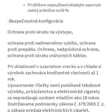
Pri dlhšom nepoužívaní skladujte vaporizér
nabitý približne na 50 %.
-Bezpečnostná konfigurácia
Ochrana proti skratu na výstupe,
ochrana proti nadmernému vybitiu, ochrana
proti prepätiu. Ochrana, nadprúdová ochrana,
ochrana proti skratu vnútorných káblov.
Pri skladovaní v uzavretom vrecku a v chlade si
výrobok zachováva konštantné vlastnosti až 1
rok.
Upozornenie: Všetky nami ponúkané tabakové
výrobky, príslušenstvo a elektronické cigarety
sa nepredávajú osobám mladším ako 18 rokov.
Dodržiavame podmienky zákona č. 379/2005 Z. z.
o zákaze predaja elektronických cigariet,