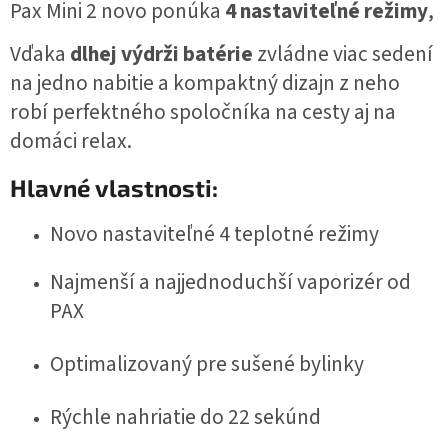
Pax Mini 2 novo ponúka 
4 nastaviteľné režimy
, 
Vďaka
dlhej výdrži batérie
zvládne viac sedení
na jedno nabitie a kompaktný dizajn z neho
robí perfektného spoločníka na cesty aj na
domáci relax.
Hlavné vlastnosti:
Novo nastaviteľné 4 teplotné režimy
Najmenší a najjednoduchší vaporizér od
PAX
Optimalizovaný pre sušené bylinky
Rýchle nahriatie do 22 sekúnd