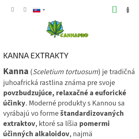
Prejsť
NÁKUP
na
obsah
KOŠÍK
KANNA EXTRAKTY
Kanna
(
Sceletium tortuosum
) je tradičná
juhoafrická rastlina známa pre svoje
povzbudzujúce, relaxačné a euforické
účinky
. Moderné produkty s Kannou sa
vyrábajú vo forme
štandardizovaných
extraktov
, ktoré sa líšia
pomermi
účinných alkaloidov
, najmä