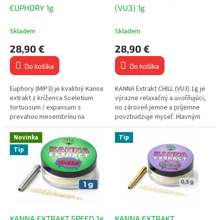
k
u
EUPHORY 1g
(VU3) 1g
t
k
o
t
Skladem
Skladem
v
o
28,90 €
28,90 €
v
Do košíka
Do košíka
Euphory (MIP3) je kvalitný Kanna
KANNA Extrakt CHILL (VU3) 1g je
extrakt z kríženca Sceletium
výrazne relaxačný a uvoľňujúci,
tortuosum / expansum s
no zároveň jemne a príjemne
prevahou mesembrínu na
povzbudzuje myseľ. Hlavným
manitolovom substráte. Ponúka
účinkom je pocit pokoja,
vyváženú kombináciu
pohody a ľahkej eufórie.
Novinka
Tip
upokojujúcich a...
Tip
KANNA EXTRAKT SPEED 1g
KANNA EXTRAKT