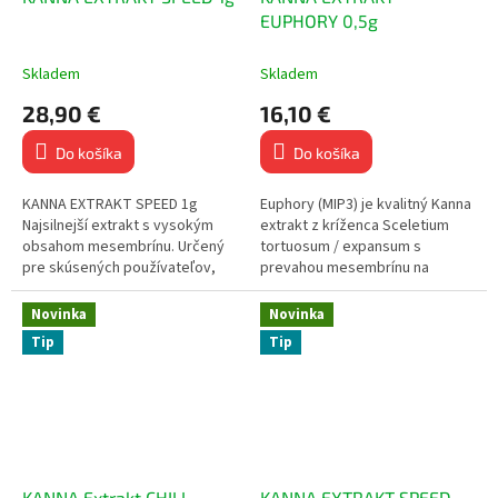
EUPHORY 0,5g
Skladem
Skladem
28,90 €
16,10 €
Do košíka
Do košíka
KANNA EXTRAKT SPEED 1g
Euphory (MIP3) je kvalitný Kanna
Najsilnejší extrakt s vysokým
extrakt z kríženca Sceletium
obsahom mesembrínu. Určený
tortuosum / expansum s
pre skúsených používateľov,
prevahou mesembrínu na
ktorí hľadajú maximálnu
manitolovom substráte. Ponúka
stimuláciu, sústredenie a výkon.
vyváženú kombináciu
Novinka
Novinka
Podobne ako...
upokojujúcich a...
Tip
Tip
KANNA Extrakt CHILL
KANNA EXTRAKT SPEED