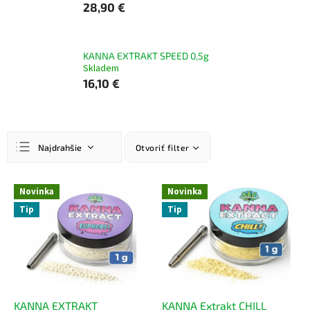
28,90 €
KANNA EXTRAKT SPEED 0,5g
Skladem
16,10 €
R
Najdrahšie
Otvoriť filter
a
d
Najlacnejšie
e
V
Novinka
Novinka
n
ý
Najpredávanejšie
Tip
Tip
i
p
Abecedne
e
i
p
s
r
p
o
r
d
o
u
d
KANNA EXTRAKT
KANNA Extrakt CHILL