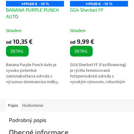
od
od
11,50 €
–10 %
11,10 €
–10 %
BANANA PURPLE PUNCH
GG4 Sherbet FF
AUTO
Skladem
Skladem
10,35 €
9,99 €
od
od
DETAIL
DETAIL
Banana Purple Punch Auto je
GG4 Sherbet FF (Fastflowering)
vysoko potentná
je rýchla feminizovaná
samonakvétacia odroda s
fotoperiodická odroda s
výraznou dominanciou indiky,
vysokým výnosom, robustným
kompaktným rastom a
rastom a bohatou produkciou
extrémne hustými kvetmi.
živice. Vďaka krátkej dobe
Vyniká rýchlym životným
kvitnutia a...
cyklom,...
Popis
Hodnotenie
Podrobný popis
Obecné informace