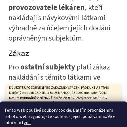
provozovatele lékáren
, kteří
nakládají s návykovými látkami
výhradně za účelem jejich dodání
oprávněným subjektům.
Zákaz
Pro
ostatní subjekty
platí zákaz
nakládání s těmito látkami ve
smyslu
§ 24 písm. a) zákona o
DŮLEŽITÉ UPOZORNĚNÍ PRO ZÁKAZNÍKY STAŽENÍ PRODUKTU Z TRHU
Dotčený produkt: CBD JELLY BLUE MANGO, CBD 200 mg, balení 20 ks
návykových látkách
.
Datum minimální spotřeby / č. šarže: 20. 09. 2026 Výrobce: AMAZING
HEALTH CARE s.r.o., Tovární 9, České Budějovice Státní zemědělská a
potravinářská inspekce na základě hodnocení zdravotního rizika
Tento web používá soubory cookie. Dalším procházením
vypracovaného Státním zdravotním ústavem vyhodnotila tento
tohoto webu vyjadřujete souhlas s jejich používáním.. Více
produkt není bezpečný. ŽÁDÁME VŠECHNY ZÁKAZNÍKY, KTEŘÍ TENTO
Z
informací
zde
.
PRODUKT ZAKOUPILI: 1. Produkt nekonzumujte. 2. Uchovávejte jej