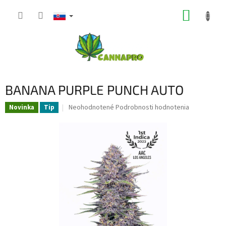
Prejsť
NÁKUP
na
obsah
KOŠÍK
BANANA PURPLE PUNCH AUTO
Priemerné
Neohodnotené
Podrobnosti hodnotenia
Novinka
Tip
hodnotenie
produktu
je
0,0
z
5
hviezdičiek.