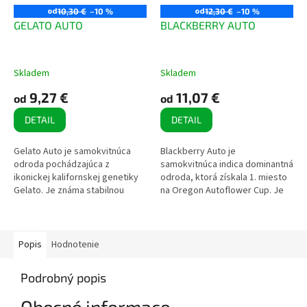
od
od
10,30 €
–10 %
12,30 €
–10 %
GELATO AUTO
BLACKBERRY AUTO
Skladem
Skladem
9,27 €
11,07 €
od
od
DETAIL
DETAIL
Gelato Auto je samokvitnúca
Blackberry Auto je
odroda pochádzajúca z
samokvitnúca indica dominantná
ikonickej kalifornskej genetiky
odroda, ktorá získala 1. miesto
Gelato. Je známa stabilnou
na Oregon Autoflower Cup. Je
štruktúrou a mimoriadne
známa stabilnou genetikou,
vysokým obsahom THC.
vysokým obsahom THC a
Hodnoty Typ:...
tmavým sfarbením...
Popis
Hodnotenie
Podrobný popis
Obecné informace