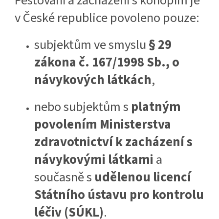
Pěstování a zacházení s konopím je
v České republice povoleno pouze:
subjektům ve smyslu
§ 29
zákona č. 167/1998 Sb., o
návykových látkách
,
nebo subjektům s
platným
povolením Ministerstva
zdravotnictví k zacházení s
návykovými látkami
a
současně s
udělenou licencí
Státního ústavu pro kontrolu
léčiv (SÚKL)
.