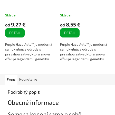
Skladem
Skladem
9,27 €
8,55 €
od
od
DETAIL
DETAIL
Purple Haze Auto™ je moderná
Purple Haze Auto™ je moderná
samokvitnúca odroda s
samokvitnúca odroda s
prevahou sativy, ktorá znovu
prevahou sativy, ktorá znovu
oživuje legendárnu genetiku
oživuje legendárnu genetiku
Purple Haze. Vyniká veľmi
Purple Haze. Vyniká veľmi
rýchlym cyklom, výrazným
rýchlym cyklom, výrazným
fialovým sfarbením...
fialovým sfarbením...
Popis
Hodnotenie
Podrobný popis
Obecné informace
Semena konopí sama o sobě