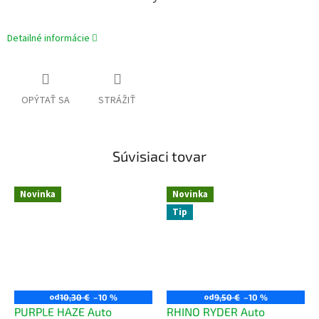
Detailné informácie
OPÝTAŤ SA
STRÁŽIŤ
Súvisiaci tovar
Novinka
Novinka
Tip
od
od
10,30 €
–10 %
9,50 €
–10 %
PURPLE HAZE Auto
RHINO RYDER Auto