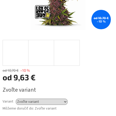
od 10,70 €
–10 %
od 10,70 €
–10 %
od
9,63 €
Jednotková
Zvoľte variant
cena:
Variant
Môžeme doručiť do:
Zvoľte variant