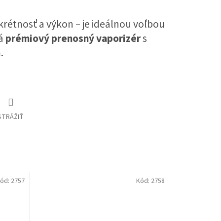
skrétnosť a výkon – je ideálnou voľbou
dá
prémiový prenosný vaporizér
s
.
STRÁŽIŤ
ód:
2757
Kód:
2758