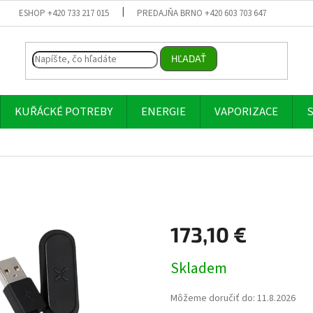
ESHOP +420 733 217 015
PREDAJŇA BRNO +420 603 703 647
HĽADAŤ
KUŘÁCKÉ POTREBY
ENERGIE
VAPORIZACE
S
173,10 €
Jednotková
Skladem
cena:
Môžeme doručiť do:
11.8.2026