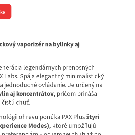
íka
ckový vaporizér na bylinky aj
 generácia legendárnych prenosných
X Labs. Spája elegantný minimalistický
 a jednoduché ovládanie. Je určený na
lín aj koncentrátov
, pričom prináša
 čistú chuť.
nológii ohrevu ponúka PAX Plus
štyri
Experience Modes)
, ktoré umožňujú
 preferenciám – od jemnej chuti až po