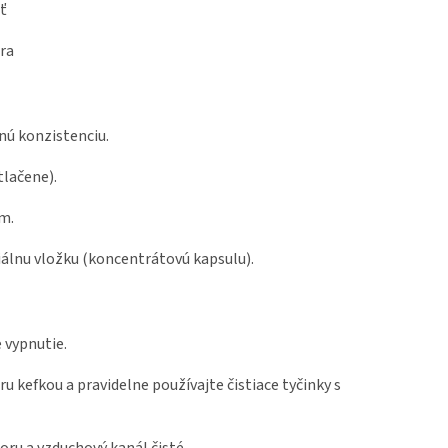
ť
ara
nú konzistenciu.
tlačene).
m.
álnu vložku (koncentrátovú kapsulu).
 vypnutie.
u kefkou a pravidelne používajte čistiace tyčinky s
oru a vzduchový kanál čisté.