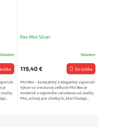
Pax Mini Silver
Skladem
Skladem
119,40 €
košíka
Do košíka
aporizér
PAX Mini – kompaktný a elegantný vaporizér
i je
Výkon vo vreckovej veľkosti PAX Mini je
 značky
moderné a najmenšie zariadenia od značky
jú...
PAX, určený pre všetkých, ktorí hľadajú...