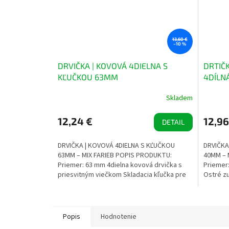
13,60 €
–10 %
DRVIČKA | KOVOVÁ 4DIELNA S
DRTIČ
KĽUČKOU 63MM
4DÍLN
Skladem
12,24 €
12,96
DETAIL
DRVIČKA | KOVOVÁ 4DIELNA S KĽUČKOU
DRVIČKA
63MM – MIX FARIEB POPIS PRODUKTU:
40MM – 
Priemer: 63 mm 4dielna kovová drvička s
Priemer:
priesvitným viečkom Skladacia kľučka pre
Ostré zu
pohodlné...
Integrov
Popis
Hodnotenie