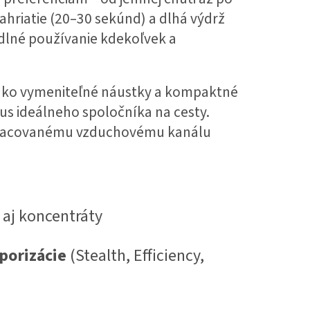
ahriatie (20–30 sekúnd) a dlhá výdrž
dlné používanie kdekoľvek a
ahko vymeniteľné náustky a kompaktné
us ideálneho spoločníka na cesty.
epracovanému vzduchovému kanálu
 aj koncentráty
porizácie
(Stealth, Efficiency,