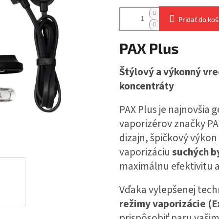
Pridať do koš
PAX Plus
Štýlový a výkonný vre
koncentráty
PAX Plus je najnovšia
vaporizérov značky PA
dizajn, špičkový výkon
vaporizáciu
suchých by
maximálnu efektivitu a
Vďaka vylepšenej tech
režimy vaporizácie (
prispôsobiť paru vašim