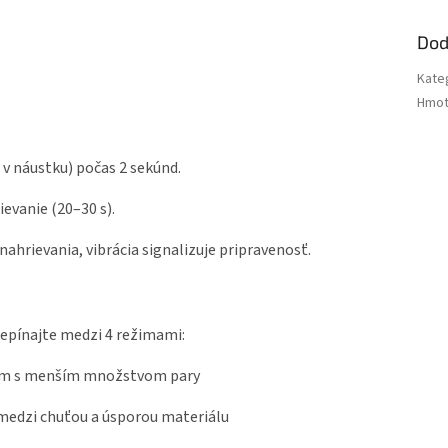
Dod
Kate
Hmot
 v náustku) počas 2 sekúnd.
ievanie (20–30 s).
nahrievania, vibrácia signalizuje pripravenosť.
repínajte medzi 4 režimami:
žim s menším množstvom pary
medzi chuťou a úsporou materiálu