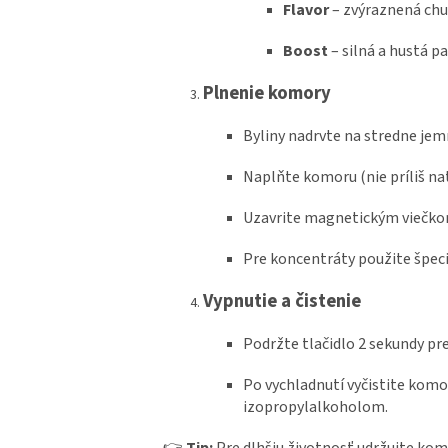
Flavor
– zvýraznená chu
Boost
– silná a hustá p
Plnenie komory
Byliny nadrvte na stredne jem
Naplňte komoru (nie príliš na
Uzavrite magnetickým viečko
Pre koncentráty použite špeci
Vypnutie a čistenie
Podržte tlačidlo 2 sekundy pre
Po vychladnutí vyčistite komor
izopropylalkoholom.
👉
Tip:
Pre dlhšiu životnosť udržujte kom