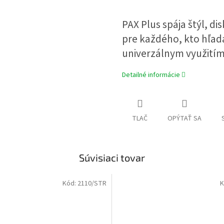
PAX Plus spája štýl, di
pre každého, kto hľa
univerzálnym využitím
Detailné informácie
TLAČ
OPÝTAŤ SA
Súvisiaci tovar
Kód:
2110/STR
K