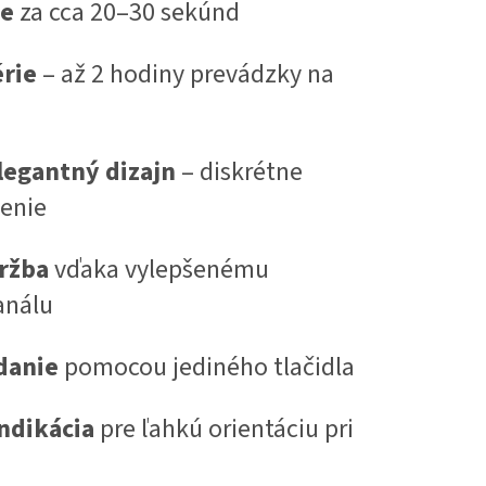
ie
za cca 20–30 sekúnd
érie
– až 2 hodiny prevádzky na
egantný dizajn
– diskrétne
enie
ržba
vďaka vylepšenému
análu
danie
pomocou jediného tlačidla
indikácia
pre ľahkú orientáciu pri