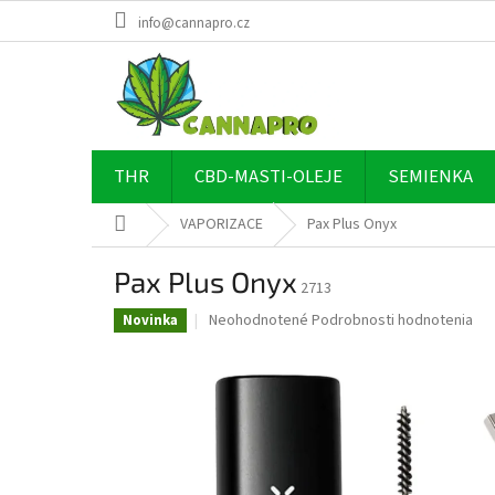
Prejsť
info@cannapro.cz
na
obsah
THR
CBD-MASTI-OLEJE
SEMIENKA
Domov
VAPORIZACE
Pax Plus Onyx
Pax Plus Onyx
2713
Priemerné
Neohodnotené
Podrobnosti hodnotenia
Novinka
hodnotenie
produktu
je
0,0
z
5
hviezdičiek.