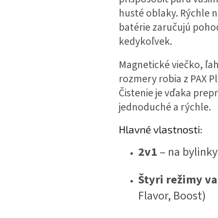
husté oblaky. Rýchle n
batérie zaručujú poho
kedykoľvek.
Magnetické viečko, ľ
rozmery robia z PAX Pl
Čistenie je vďaka pr
jednoduché a rýchle.
Hlavné vlastnosti:
2v1
– na bylinky
Štyri režimy va
Flavor, Boost)