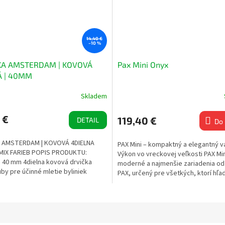
14,40 €
–10 %
KA AMSTERDAM | KOVOVÁ
Pax Mini Onyx
Á | 40MM
Skladem
 €
119,40 €
DETAIL
Do 
 AMSTERDAM | KOVOVÁ 4DIELNA
PAX Mini – kompaktný a elegantný v
MIX FARIEB POPIS PRODUKTU:
Výkon vo vreckovej veľkosti PAX Min
 40 mm 4dielna kovová drvička
moderné a najmenšie zariadenia od
by pre účinné mletie byliniek
PAX, určený pre všetkých, ktorí hľada
aný...