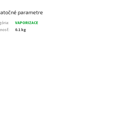
atočné parametre
gória
:
VAPORIZACE
nosť
:
0.1 kg