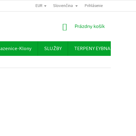
EUR
Slovenčina
Prihlásenie
NÁKUPNÝ
Prázdny košík
KOŠÍK
azenice-Klony
SLUŽBY
TERPENY EYBNA
O NÁ