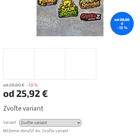
od 28,80
€
–10 %
od 28,80 €
–10 %
od
25,92 €
Jednotková
Zvoľte variant
cena:
Variant
Môžeme doručiť do:
Zvoľte variant