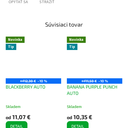
OPÝTAŤ SA
STRÁŽIŤ
Súvisiaci tovar
Novinka
Novinka
Tip
Tip
od
od
12,30 €
–10 %
11,50 €
–10 %
BLACKBERRY AUTO
BANANA PURPLE PUNCH
AUTO
Skladem
Skladem
11,07 €
10,35 €
od
od
DETAIL
DETAIL