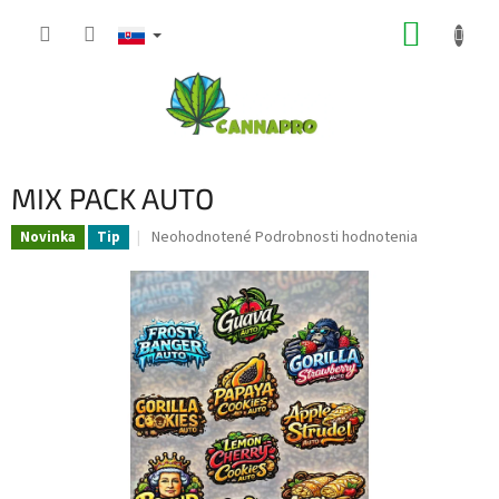
Prejsť
NÁKUP
na
obsah
KOŠÍK
MIX PACK AUTO
Priemerné
Neohodnotené
Podrobnosti hodnotenia
Novinka
Tip
hodnotenie
produktu
je
0,0
z
5
hviezdičiek.