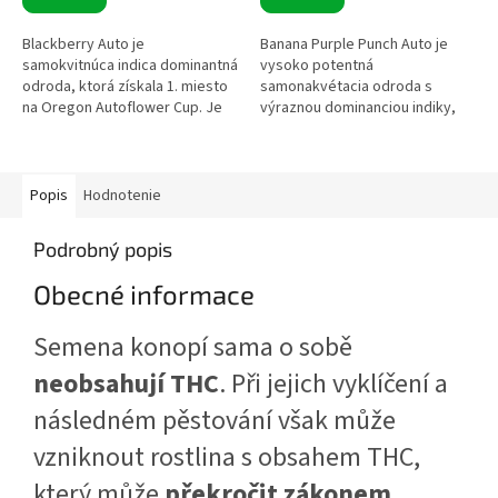
Blackberry Auto je
Banana Purple Punch Auto je
samokvitnúca indica dominantná
vysoko potentná
odroda, ktorá získala 1. miesto
samonakvétacia odroda s
na Oregon Autoflower Cup. Je
výraznou dominanciou indiky,
známa stabilnou genetikou,
kompaktným rastom a
vysokým obsahom THC a
extrémne hustými kvetmi.
tmavým sfarbením...
Vyniká rýchlym životným
cyklom,...
Popis
Hodnotenie
Podrobný popis
Obecné informace
Semena konopí sama o sobě
neobsahují THC
. Při jejich vyklíčení a
následném pěstování však může
vzniknout rostlina s obsahem THC,
který může
překročit zákonem