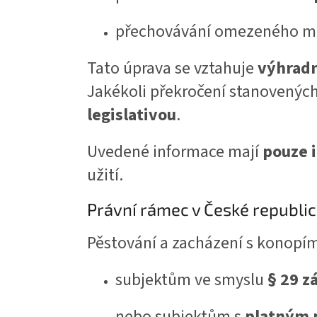
přechovávání omezeného m
Tato úprava se vztahuje
výhradn
Jakékoli překročení stanovenýc
legislativou
.
Uvedené informace mají
pouze 
užití.
Právní rámec v České republi
Pěstování a zacházení s konopím
subjektům ve smyslu
§ 29 z
nebo subjektům s
platným p