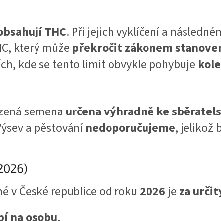
obsahují THC
. Při jejich vyklíčení a násled
HC, který může
překročit zákonem stanoven
ích, kde se tento limit obvykle pohybuje
kol
ízená semena
určena výhradně ke sběrate
 Výsev a pěstování
nedoporučujeme
, jelikož
(2026)
tné v České republice od roku
2026
je
za urči
pí na osobu
,