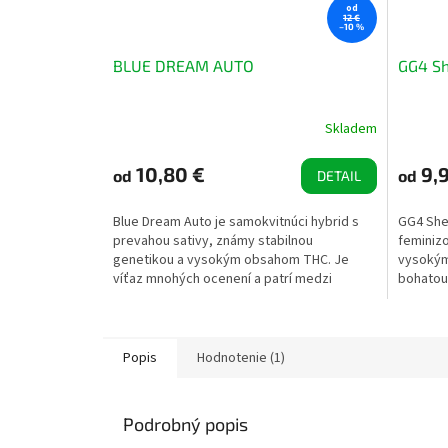
od
12 €
–10 %
BLUE DREAM AUTO
GG4 Sh
Skladem
Priemerné
hodnotenie
produktu
10,80 €
9,9
od
od
DETAIL
je
5,0
Blue Dream Auto je samokvitnúci hybrid s
GG4 Sher
z
prevahou sativy, známy stabilnou
feminiz
5
genetikou a vysokým obsahom THC. Je
vysokým
hviezdičiek.
víťaz mnohých ocenení a patrí medzi
bohatou 
najznámejšie samokvitnúce...
dobe kvit
Popis
Hodnotenie (1)
Podrobný popis