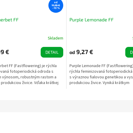
od
11,10 €
–10 %
erbet FF
Purple Lemonade FF
Skladem
9 €
9,27 €
od
DETAIL
D
bet FF (Fastflowering) je rýchla
Purple Lemonade FF (Fastflowering)
ovaná fotoperiodická odroda s
rýchla feminizovaná fotoperiodick
 výnosom, robustným rastom a
s výraznou fialovou genetikou a vy
produkciou živice. Vďaka krátkej
produkciou živice. Vyniká krátkym
nutia a...
kvitnutím, atraktívnym...