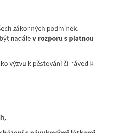
 všech zákonných podmínek.
 být nadále
v rozporu s platnou
ako výzvu k pěstování či návod k
ch
,
acházení s návykovými látkami