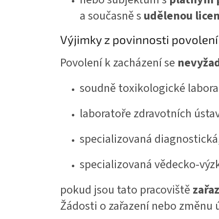
a současně s
udělenou licen
Výjimky z povinnosti povolení
Povolení k zacházení se
nevyža
soudně toxikologické labora
laboratoře zdravotních ústa
specializovaná diagnostická
specializovaná vědecko-výz
pokud jsou tato pracoviště
zařa
Žádosti o zařazení nebo změnu ú