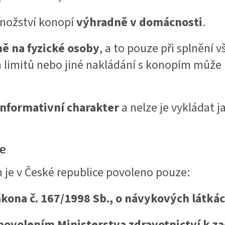
nožství konopí
výhradně v domácnosti
.
ě na fyzické osoby
, a to pouze při splnění
h limitů nebo jiné nakládání s konopím může
informativní charakter
a nelze je vykládat j
ce
 je v České republice povoleno pouze:
ákona č. 167/1998 Sb., o návykových látká
ovolením Ministerstva zdravotnictví k z