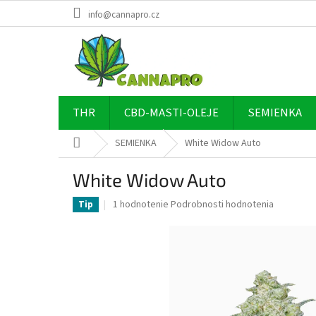
Prejsť
info@cannapro.cz
na
obsah
THR
CBD-MASTI-OLEJE
SEMIENKA
Domov
SEMIENKA
White Widow Auto
White Widow Auto
Priemerné
1 hodnotenie
Podrobnosti hodnotenia
Tip
hodnotenie
produktu
je
5,0
z
5
hviezdičiek.