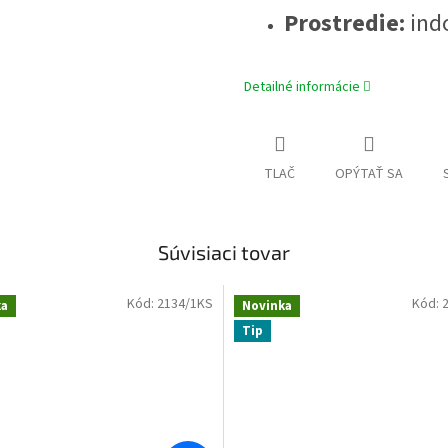
Prostredie:
indo
Detailné informácie
TLAČ
OPÝTAŤ SA
Súvisiaci tovar
Kód:
2134/1KS
Kód:
ka
Novinka
Tip