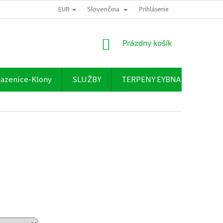
EUR
Slovenčina
Prihlásenie
NÁKUPNÝ
Prázdny košík
KOŠÍK
azenice-Klony
SLUŽBY
TERPENY EYBNA
O NÁ