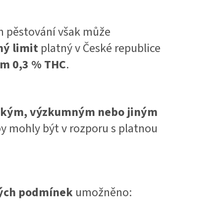
ném pěstování však může
ý limit
platný v České republice
em 0,3 % THC
.
lským, výzkumným nebo jiným
 by mohly být v rozporu s platnou
tých podmínek
umožněno: