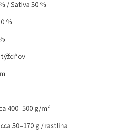
% / Sativa 30 %
20 %
 %
 týždňov
cm
ca 400–500 g/m²
cca 50–170 g / rastlina