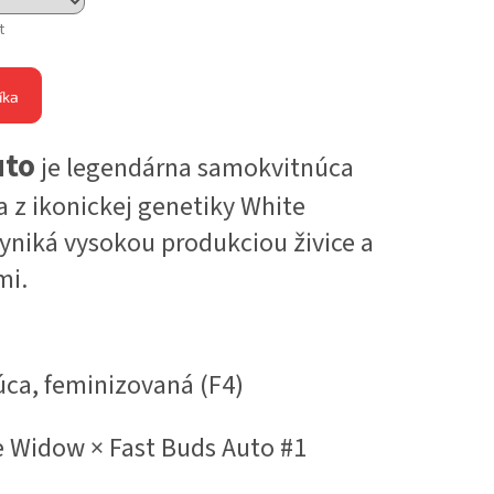
t
íka
uto
je legendárna samokvitnúca
 z ikonickej genetiky White
Vyniká vysokou produkciou živice a
mi.
ca, feminizovaná (F4)
 Widow × Fast Buds Auto #1