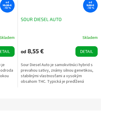
od
od
10,30 €
9,50 €
–10 %
–10 %
SOUR DIESEL AUTO
Skladem
Skladem
8,55 €
od
ETAIL
DETAIL
 je
Sour Diesel Auto je samokvitnúci hybrid s
á odroda
prevahou sativy, známy silnou genetikou,
sokou
stabilnými vlastnosťami a vysokým
obsahom THC. Typická je predĺžená
štruktúra kvetov a bohatá...