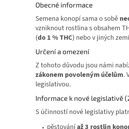
Obecné informace
Semena konopí sama o sobě
ne
vzniknout rostlina s obsahem T
(
do 1 % THC
) nebo v jiných zem
Určení a omezení
Z tohoto důvodu jsou námi nab
zákonem povoleným účelům
.
legislativou.
Informace k nové legislativě 
S účinností nové legislativy pla
pěstování
až 3 rostlin kono