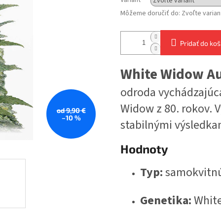
Variant
Môžeme doručiť do:
Zvoľte varian
Pridať do koš
White Widow A
odroda vychádzajúca
Widow z 80. rokov. 
od 9,90 €
–10 %
stabilnými výsledka
Hodnoty
Typ:
samokvitnú
Genetika:
White