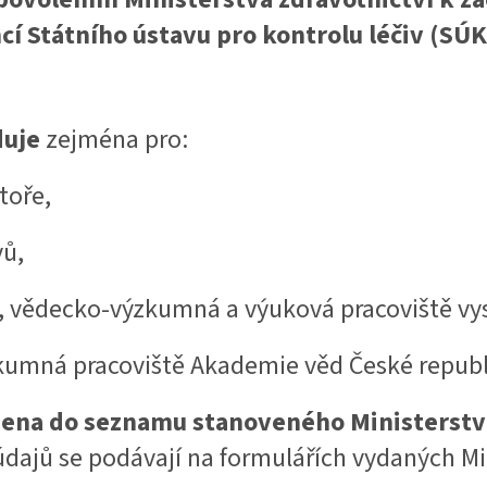
cí Státního ústavu pro kontrolu léčiv (SÚK
duje
zejména pro:
toře,
vů,
, vědecko-výzkumná a výuková pracoviště vy
kumná pracoviště Akademie věd České republ
zena do seznamu stanoveného Ministerstv
dajů se podávají na formulářích vydaných Mi