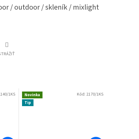
or / outdoor / skleník / mixlight
STRÁŽIŤ
2140/1KS
Kód:
2170/1KS
Novinka
Tip