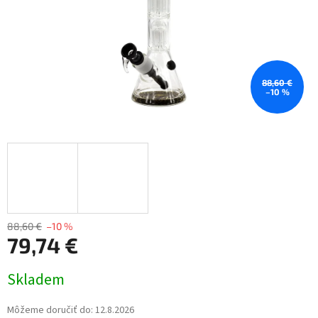
88,60 €
–10 %
88,60 €
–10 %
79,74 €
Jednotková
Skladem
cena:
Môžeme doručiť do:
12.8.2026