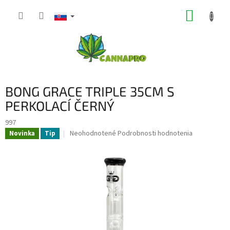
Prejsť
NÁKUP
na
obsah
KOŠÍK
BONG GRACE TRIPLE 35CM S
PERKOLACÍ ČERNÝ
997
Priemerné
Neohodnotené
Podrobnosti hodnotenia
Novinka
Tip
hodnotenie
produktu
je
0,0
z
5
hviezdičiek.