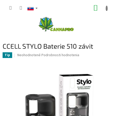
Prejsť
NÁKUP
na
obsah
KOŠÍK
CCELL STYLO Baterie 510 závit
Priemerné
Neohodnotené
Podrobnosti hodnotenia
Tip
hodnotenie
produktu
je
0,0
z
5
hviezdičiek.