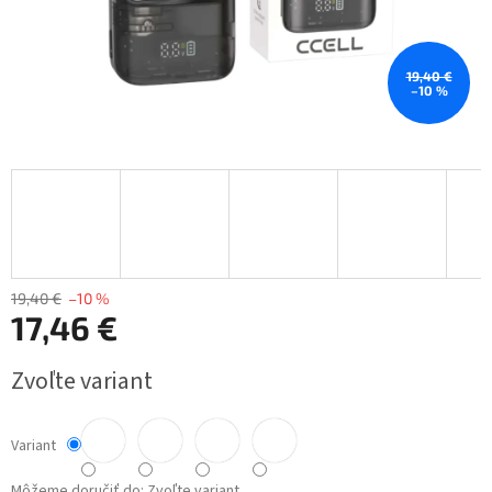
19,40 €
–10 %
19,40 €
–10 %
17,46 €
Jednotková
Zvoľte variant
cena:
Variant
Môžeme doručiť do:
Zvoľte variant