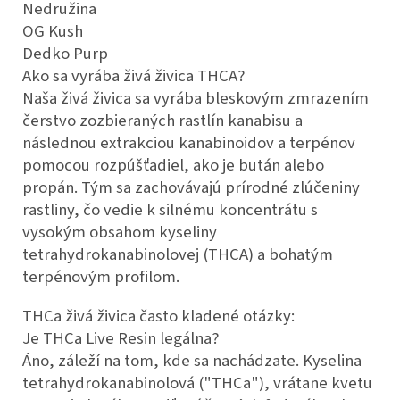
Nedružina
OG Kush
Dedko Purp
Ako sa vyrába živá živica THCA?
Naša živá živica sa vyrába bleskovým zmrazením
čerstvo zozbieraných rastlín kanabisu a
následnou extrakciou kanabinoidov a terpénov
pomocou rozpúšťadiel, ako je bután alebo
propán. Tým sa zachovávajú prírodné zlúčeniny
rastliny, čo vedie k silnému koncentrátu s
vysokým obsahom kyseliny
tetrahydrokanabinolovej (THCA) a bohatým
terpénovým profilom.
THCa živá živica často kladené otázky:
Je THCa Live Resin legálna?
Áno, záleží na tom, kde sa nachádzate. Kyselina
tetrahydrokanabinolová ("THCa"), vrátane kvetu