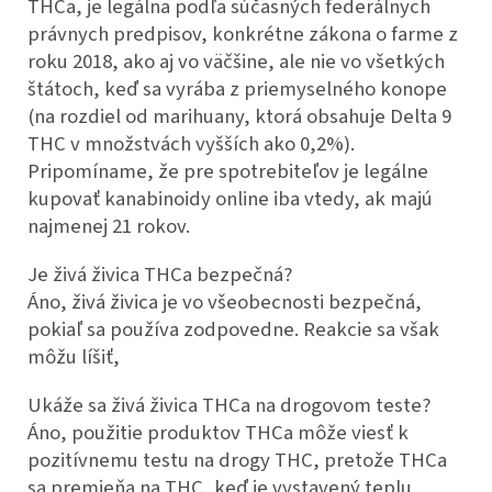
THCa, je legálna podľa súčasných federálnych
právnych predpisov, konkrétne zákona o farme z
roku 2018, ako aj vo väčšine, ale nie vo všetkých
štátoch, keď sa vyrába z priemyselného konope
(na rozdiel od marihuany, ktorá obsahuje Delta 9
THC v množstvách vyšších ako 0,2%).
Pripomíname, že pre spotrebiteľov je legálne
kupovať kanabinoidy online iba vtedy, ak majú
najmenej 21 rokov.
Je živá živica THCa bezpečná?
Áno, živá živica je vo všeobecnosti bezpečná,
pokiaľ sa používa zodpovedne. Reakcie sa však
môžu líšiť,
Ukáže sa živá živica THCa na drogovom teste?
Áno, použitie produktov THCa môže viesť k
pozitívnemu testu na drogy THC, pretože THCa
sa premieňa na THC, keď je vystavený teplu,