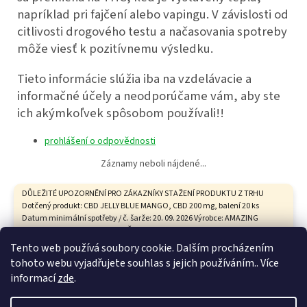
napríklad pri fajčení alebo vapingu. V závislosti od
citlivosti drogového testu a načasovania spotreby
môže viesť k pozitívnemu výsledku.
Tieto informácie slúžia iba na vzdelávacie a
informačné účely a neodporúčame vám, aby ste
ich akýmkoľvek spôsobom používali!!
prohlášení o odpovědnosti
Záznamy neboli nájdené...
DŮLEŽITÉ UPOZORNĚNÍ PRO ZÁKAZNÍKY STAŽENÍ PRODUKTU Z TRHU
Dotčený produkt: CBD JELLY BLUE MANGO, CBD 200 mg, balení 20 ks
Datum minimální spotřeby / č. šarže: 20. 09. 2026 Výrobce: AMAZING
HEALTH CARE s.r.o., Tovární 9, České Budějovice Státní zemědělská a
potravinářská inspekce na základě hodnocení zdravotního rizika
Z
Tento web používá soubory cookie. Dalším procházením
vypracovaného Státním zdravotním ústavem vyhodnotila tento
á
tohoto webu vyjadřujete souhlas s jejich používáním.. Více
produkt není bezpečný. ŽÁDÁME VŠECHNY ZÁKAZNÍKY, KTEŘÍ TENTO
Vytvoril Shoptet
p
informací
zde
.
PRODUKT ZAKOUPILI: 1. Produkt nekonzumujte. 2. Uchovávejte jej
ä
mimo dosah dětí. 3. Vraťte jej prodávajícímu. Kupní cena Vám bude
vrácena v plné výši. Provozovna na adrese Kozí 641/12, 602 00 Brno je z