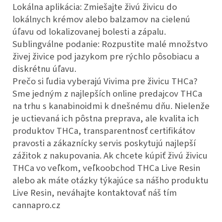
Lokálna aplikácia: Zmiešajte živú živicu do
lokálnych krémov alebo balzamov na cielenú
úľavu od lokalizovanej bolesti a zápalu.
Sublingválne podanie: Rozpustite malé množstvo
živej živice pod jazykom pre rýchlo pôsobiacu a
diskrétnu úľavu.
Prečo si ľudia vyberajú Vivima pre živicu THCa?
Sme jedným z najlepších online predajcov THCa
na trhu s kanabinoidmi k dnešnému dňu. Nielenže
je uctievaná ich pôstna preprava, ale kvalita ich
produktov THCa, transparentnosť certifikátov
pravosti a zákaznícky servis poskytujú najlepší
zážitok z nakupovania. Ak chcete kúpiť živú živicu
THCa vo veľkom, veľkoobchod THCa Live Resin
alebo ak máte otázky týkajúce sa nášho produktu
Live Resin, neváhajte kontaktovať náš tím
cannapro.cz