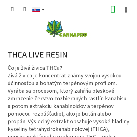
Prejsť
NÁKUP
na
obsah
KOŠÍK
THCA LIVE RESIN
Čo je živá živica THCa?
Živá živica je koncentrát známy svojou vysokou
účinnosťou a bohatým terpénovým profilom.
Vyrába sa procesom, ktorý zahŕňa bleskové
zmrazenie čerstvo zozbieraných rastlín kanabisu
a potom extrakciu kanabinoidov a terpénov
pomocou rozpúšťadiel, ako je bután alebo
propán. Výsledný extrakt obsahuje vysoké hladiny
kyseliny tetrahydrokanabinolovej (THCA),
nepsychoaktívneho prekurzora THC, spolu s