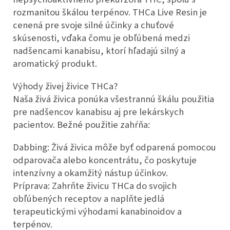
rozmanitou škálou terpénov. THCa Live Resin je
cenená pre svoje silné účinky a chuťové
skúsenosti, vďaka čomu je obľúbená medzi
nadšencami kanabisu, ktorí hľadajú silný a
aromatický produkt.
Výhody živej živice THCa?
Naša živá živica ponúka všestrannú škálu použitia
pre nadšencov kanabisu aj pre lekárskych
pacientov. Bežné použitie zahŕňa:
Dabbing: Živá živica môže byť odparená pomocou
odparovača alebo koncentrátu, čo poskytuje
intenzívny a okamžitý nástup účinkov.
Príprava: Zahrňte živicu THCa do svojich
obľúbených receptov a naplňte jedlá
terapeutickými výhodami kanabinoidov a
terpénov.