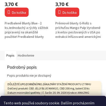
3,70 €
3,70 €
Do košíka
Do košíka
Predbalené Blunty Blue - 2
Prémiové blunty G-Rollz s
ksJednoduchý a rýchly zážitok
príchuťou Mango Pulp Vyrobené
pripravený na okamžité
z kvetov pestovaných v USA po
použitie! Predbalené blunty
extrakcii Infúzované americkými
Papierový filter Balenie
terpénmi pre autentickú chuť
obsahuje 2 ks bluntov Príchuť:
Každý...
Kookies...
Popis
Hodnotenie
Podrobný popis
Popis produktu nie je dostupný
Dodatočné parametre
DŮLEŽITÉ UPOZORNĚNÍ PRO ZÁKAZNÍKY STAŽENÍ PRODUKTU Z TRHU
Dotčený produkt: CBD JELLY BLUE MANGO, CBD 200 mg, balení 20 ks
Datum minimální spotřeby / č. šarže: 20. 09. 2026 Výrobce: AMAZING
Kategória
:
BLUNTY
HEALTH CARE s.r.o., Tovární 9, České Budějovice Státní zemědělská a
Hmotnosť
:
0.1 kg
potravinářská inspekce na základě hodnocení zdravotního rizika
Tento web používá soubory cookie. Dalším procházením
vypracovaného Státním zdravotním ústavem vyhodnotila tento