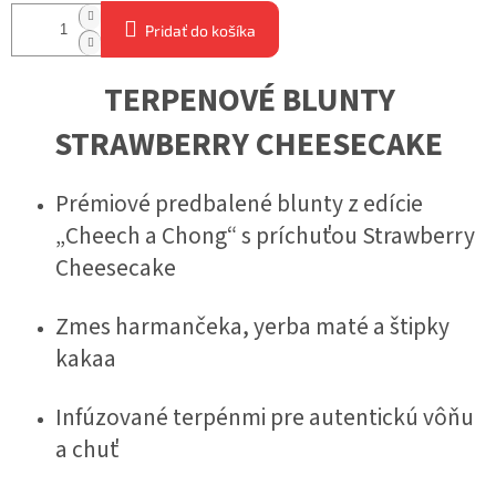
Pridať do košíka
TERPENOVÉ BLUNTY
STRAWBERRY CHEESECAKE
Prémiové predbalené blunty z edície
„Cheech a Chong“ s príchuťou Strawberry
Cheesecake
Zmes harmančeka, yerba maté a štipky
kakaa
Infúzované terpénmi pre autentickú vôňu
a chuť