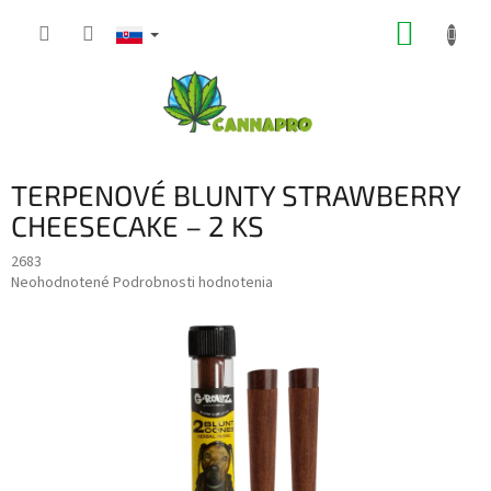
Prejsť
NÁKUP
na
obsah
KOŠÍK
TERPENOVÉ BLUNTY STRAWBERRY
CHEESECAKE – 2 KS
2683
Priemerné
Neohodnotené
Podrobnosti hodnotenia
hodnotenie
produktu
je
0,0
z
5
hviezdičiek.